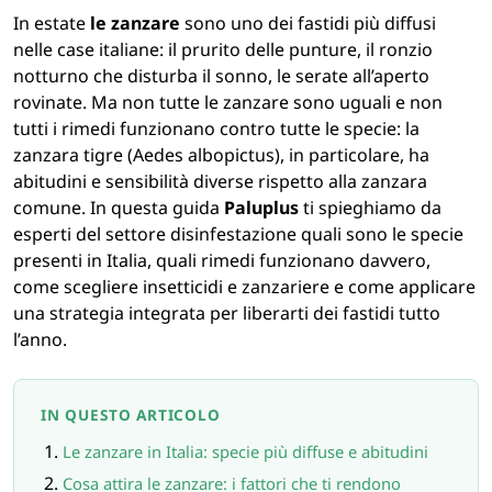
In estate
le zanzare
sono uno dei fastidi più diffusi
IGIENE E PULIZIA
nelle case italiane: il prurito delle punture, il ronzio
notturno che disturba il sonno, le serate all’aperto
rovinate. Ma non tutte le zanzare sono uguali e non
CASA E PERSONA
tutti i rimedi funzionano contro tutte le specie: la
zanzara tigre (Aedes albopictus), in particolare, ha
FERRAMENTA E LINEA AUTO
abitudini e sensibilità diverse rispetto alla zanzara
comune. In questa guida
Paluplus
ti spieghiamo da
esperti del settore disinfestazione quali sono le specie
PERSONA E MEDICALI
presenti in Italia, quali rimedi funzionano davvero,
come scegliere insetticidi e zanzariere e come applicare
AVVOLGENTI E CONTENITORI ALIMENTARI
una strategia integrata per liberarti dei fastidi tutto
l’anno.
PET
IN QUESTO ARTICOLO
PARTY
Le zanzare in Italia: specie più diffuse e abitudini
Cosa attira le zanzare: i fattori che ti rendono