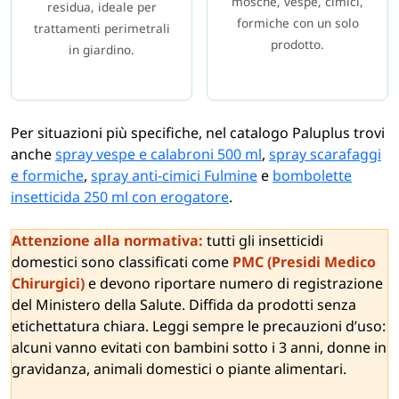
mosche, vespe, cimici,
residua, ideale per
formiche con un solo
trattamenti perimetrali
prodotto.
in giardino.
Per situazioni più specifiche, nel catalogo Paluplus trovi
anche
spray vespe e calabroni 500 ml
,
spray scarafaggi
e formiche
,
spray anti-cimici Fulmine
e
bombolette
insetticida 250 ml con erogatore
.
Attenzione alla normativa:
tutti gli insetticidi
domestici sono classificati come
PMC (Presidi Medico
Chirurgici)
e devono riportare numero di registrazione
del Ministero della Salute. Diffida da prodotti senza
etichettatura chiara. Leggi sempre le precauzioni d’uso:
alcuni vanno evitati con bambini sotto i 3 anni, donne in
gravidanza, animali domestici o piante alimentari.