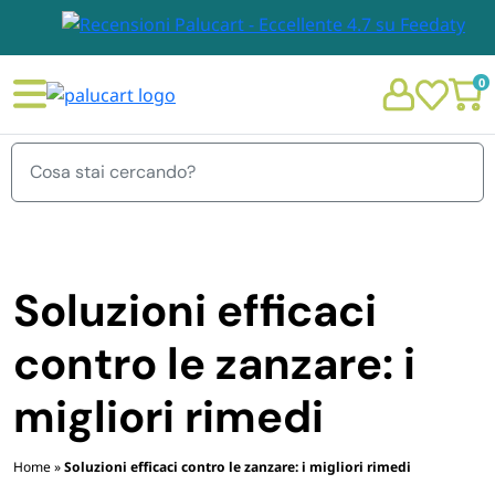
0
Menu
Soluzioni efficaci
STOVIGLIE E TOVAGLIOLI
contro le zanzare: i
Chi siamo
GIARDINO E ARREDO PER ESTERNO
migliori rimedi
Personalizzazione Monouso
IMBALLAGGIO E CANCELLERIA
Home
»
Soluzioni efficaci contro le zanzare: i migliori rimedi