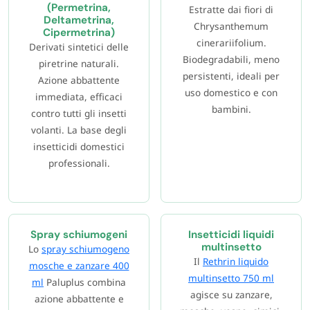
(Permetrina,
Estratte dai fiori di
Deltametrina,
Chrysanthemum
Cipermetrina)
cinerariifolium.
Derivati sintetici delle
Biodegradabili, meno
piretrine naturali.
persistenti, ideali per
Azione abbattente
uso domestico e con
immediata, efficaci
bambini.
contro tutti gli insetti
volanti. La base degli
insetticidi domestici
professionali.
Spray schiumogeni
Insetticidi liquidi
multinsetto
Lo
spray schiumogeno
Il
Rethrin liquido
mosche e zanzare 400
multinsetto 750 ml
ml
Paluplus combina
agisce su zanzare,
azione abbattente e