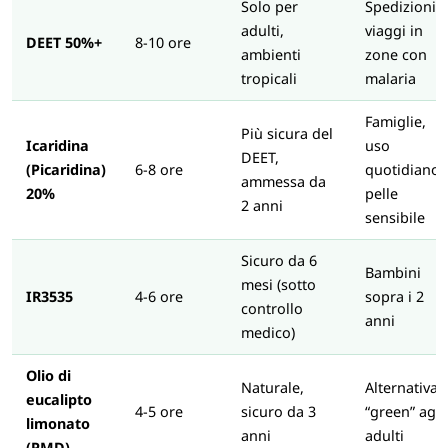
Solo per
Spedizioni,
adulti,
viaggi in
DEET 50%+
8-10 ore
ambienti
zone con
tropicali
malaria
Famiglie,
Più sicura del
Icaridina
uso
DEET,
(Picaridina)
6-8 ore
quotidiano,
ammessa da
20%
pelle
2 anni
sensibile
Sicuro da 6
Bambini
mesi (sotto
IR3535
4-6 ore
sopra i 2
controllo
anni
medico)
Olio di
Naturale,
Alternativa
eucalipto
4-5 ore
sicuro da 3
“green” agli
limonato
anni
adulti
(PMD)