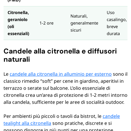
Citronella,
Uso
Naturali,
geraniolo
casalingo,
1-2 ore
generalmente
(oli
breve
sicuri
essenziali)
durata
Candele alla citronella e diffusori
naturali
Le
candele alla citronella in alluminio per esterno
sono il
classico rimedio “soft” per cene in giardino, aperitivi in
terrazzo o serate sul balcone. L’olio essenziale di
citronella crea un’area di protezione di 1-2 metri intorno
alla candela, sufficiente per le aree di socialità outdoor.
Per ambienti più piccoli o tavoli da bistrot, le
candele
tealight alla citronella
sono pratiche, discrete e si
possono disporre in più punti per una protezione