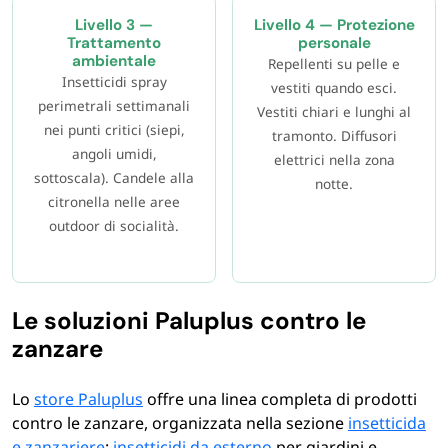
Livello 3 —
Livello 4 — Protezione
Trattamento
personale
ambientale
Repellenti su pelle e
Insetticidi spray
vestiti quando esci.
perimetrali settimanali
Vestiti chiari e lunghi al
nei punti critici (siepi,
tramonto. Diffusori
angoli umidi,
elettrici nella zona
sottoscala). Candele alla
notte.
citronella nelle aree
outdoor di socialità.
Le soluzioni Paluplus contro le
zanzare
Lo
store Paluplus
offre una linea completa di prodotti
contro le zanzare, organizzata nella sezione
insetticida
e zanzariere
:
insetticidi da esterno
per giardini e