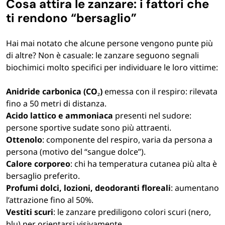
Cosa attira le zanzare: i fattori che
ti rendono “bersaglio”
Hai mai notato che alcune persone vengono punte più
di altre? Non è casuale: le zanzare seguono segnali
biochimici molto specifici per individuare le loro vittime:
Anidride carbonica (CO₂)
emessa con il respiro: rilevata
fino a 50 metri di distanza.
Acido lattico e ammoniaca
presenti nel sudore:
persone sportive sudate sono più attraenti.
Ottenolo
: componente del respiro, varia da persona a
persona (motivo del “sangue dolce”).
Calore corporeo
: chi ha temperatura cutanea più alta è
bersaglio preferito.
Profumi dolci, lozioni, deodoranti floreali
: aumentano
l’attrazione fino al 50%.
Vestiti scuri
: le zanzare prediligono colori scuri (nero,
blu) per orientarsi visivamente.