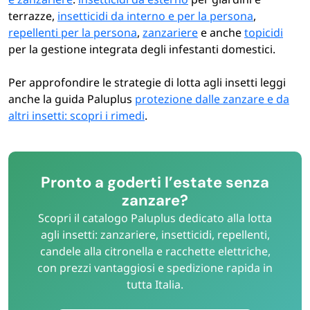
terrazze,
insetticidi da interno e per la persona
,
repellenti per la persona
,
zanzariere
e anche
topicidi
per la gestione integrata degli infestanti domestici.
Per approfondire le strategie di lotta agli insetti leggi
anche la guida Paluplus
protezione dalle zanzare e da
altri insetti: scopri i rimedi
.
Pronto a goderti l’estate senza
zanzare?
Scopri il catalogo Paluplus dedicato alla lotta
agli insetti: zanzariere, insetticidi, repellenti,
candele alla citronella e racchette elettriche,
con prezzi vantaggiosi e spedizione rapida in
tutta Italia.