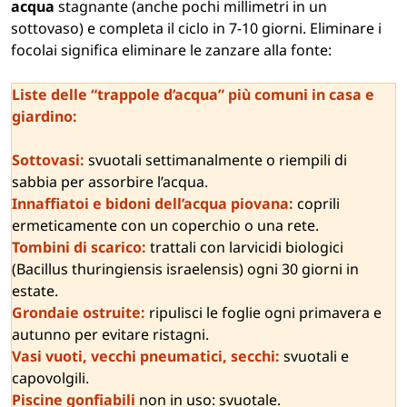
acqua
stagnante (anche pochi millimetri in un
sottovaso) e completa il ciclo in 7-10 giorni. Eliminare i
focolai significa eliminare le zanzare alla fonte:
Liste delle “trappole d’acqua” più comuni in casa e
giardino:
Sottovasi:
svuotali settimanalmente o riempili di
sabbia per assorbire l’acqua.
Innaffiatoi e bidoni dell’acqua piovana:
coprili
ermeticamente con un coperchio o una rete.
Tombini di scarico:
trattali con larvicidi biologici
(Bacillus thuringiensis israelensis) ogni 30 giorni in
estate.
Grondaie ostruite:
ripulisci le foglie ogni primavera e
autunno per evitare ristagni.
Vasi vuoti, vecchi pneumatici, secchi:
svuotali e
capovolgili.
Piscine gonfiabili
non in uso: svuotale.