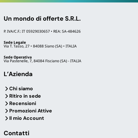
profumazione ambienti
Completano la proposta gli articoli per il riposo e
l’atmosfera domestica:
Un mondo di offerte S.R.L.
Cuscini
di varie tipologie per dormire e arredare
P. IVA/C.F.: IT 05929030657 • REA: SA-484626
Coperte per letto
in più materiali
Sede Legale
Candele profumate
per il relax e l’arredo
Via T. Tasso, 27 • 84088 Siano (SA) • ITALIA
Candele da tavola
in cera per cene ed eventi
Sede Operativa
Deumidificatori e profumatori per ambienti
Via Pastenelle, 7, 84084 Fisciano (SA) - ITALIA
Bastoncini di incenso profumato in varie fragranze
(durata 60 minuti)
L’Azienda
Per gli spostamenti, la sezione
Borse e Carrelli
propone
trolley e carrelli spesa
pieghevoli e
borse termiche
per
Chi siamo
mantenere temperatura di alimenti e bevande.
Ritiro in sede
Recensioni
A chi si rivolge questa categoria
Promozioni Attive
Il mio Account
Contatti
Famiglie
Chi arreda casa o
ufficio