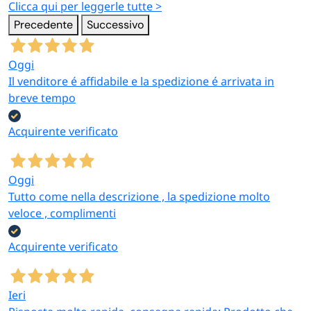
taglieri, dispenser
Clicca qui per leggerle tutte >
diffusori, deumidificatori
Precedente
Successivo
Oggi
Piccoli
Riscaldamento
Il venditore é affidabile e la spedizione é arrivata in
Elettrodomestici
Stufe, termoventilatori,
breve tempo
Accessori per il comfort
scaldasonno, borse
quotidiano
acqua calda
Acquirente verificato
Oggi
Ombrelli e
Borse e Carrelli
Tutto come nella descrizione , la spedizione molto
Portaombrelli
Trolley spesa, carrelli,
veloce , complimenti
Ombrelli pieghevoli,
borse termiche
portaombrelli design
Acquirente verificato
Ieri
Biancheria da letto
Cura della Scarpa