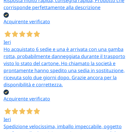
Risposta molto rapida, consegna rapida; Prodotto che
Cuscini e coperte per
Prodotti e accessori per
corrisponde perfettamente alla descrizione
letto
la manutenzione
Acquirente verificato
Sedie, mensole e prodotti utili per la
Ieri
casa
Ho acquistato 6 sedie e una è arrivata con una gamba
La sezione
Prodotti Utili Casa
raccoglie articoli
rotta, probabilmente danneggiata durante il trasporto
funzionali per la praticità quotidiana, con una
ampia
visto lo stato del cartone. Ho chiamato la società e
selezione di sedie da interno ed esterno
in più
prontamente hanno spedito una sedia in sostituzione,
materiali e stili:
ricevuta solo due giorni dopo. Grazie ancora per la
Sedie in polipropilene
impilabili e resistenti, tra cui i
disponibilità e correttezza.
modelli “Maestro Twist” con schienale intrecciato
(bianco, nero, grigio, tortora), sedie effetto rattan con o
Acquirente verificato
senza braccioli, sedie con schienale ovale in più colori
Sedie in legno e metallo
per arredi più tradizionali
Ieri
Poltrone e sgabelli
per cucina, bar, ufficio
Spedizione velocissima, imballo impeccabile, oggetto
Mensole e scaffali
per organizzare libri, oggetti e spazi