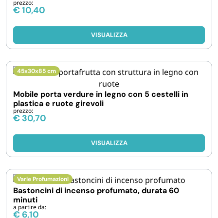
prezzo:
€
10,40
VISUALIZZA
45x30x85 cm
Mobile porta verdure in legno con 5 cestelli in
plastica e ruote girevoli
prezzo:
€
30,70
VISUALIZZA
Varie Profumazioni
Bastoncini di incenso profumato, durata 60
minuti
a partire da:
€
6,10