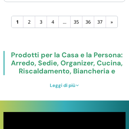
1
2
3
4
…
35
36
37
»
Prodotti per la Casa e la Persona:
Arredo, Sedie, Organizer, Cucina,
Riscaldamento, Biancheria e
Comfort Quotidiano
Leggi di più
Paluplus è un ecommerce italiano specializzato nella
vendita online di articoli per la casa e per la persona
:
arredo funzionale, sedie da interno ed esterno,
organizer per ogni ambiente, accessori cucina, prodotti
per il riscaldamento, biancheria da letto, candele
profumate, ombrelli, borse, carrelli e piccoli