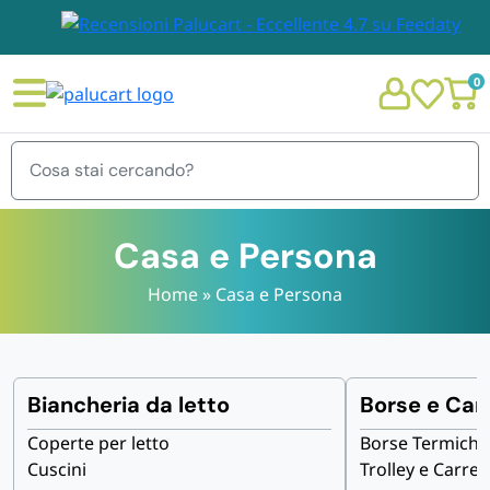
0
Menu
Casa e Persona
Home
»
Casa e Persona
STOVIGLIE E TOVAGLIOLI
Chi siamo
GIARDINO E ARREDO PER ESTERNO
Biancheria da letto
Borse e Carr
Personalizzazione Monouso
Coperte per letto
Borse Termiche
IMBALLAGGIO E CANCELLERIA
Cuscini
Trolley e Carrell