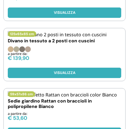
VISUALIZZA
125x65x85 cm
Divano in tessuto a 2 posti con cuscini
a partire da:
€
139,90
VISUALIZZA
59x57x86 cm
Sedie giardino Rattan con braccioli in
polipropilene Bianco
a partire da:
€
53,60