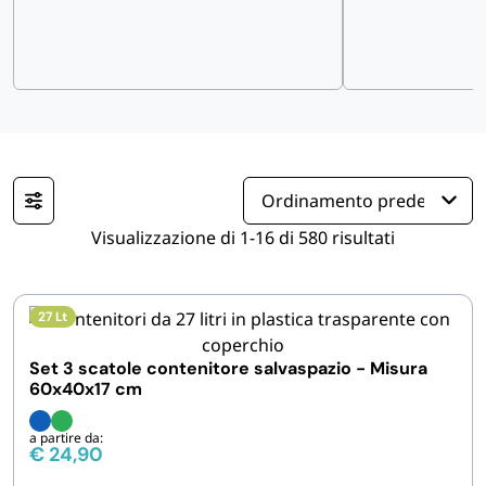
IGIENE E PULIZIA
CASA E PERSONA
FERRAMENTA E LINEA AUTO
PERSONA E MEDICALI
Visualizzazione di 1-16 di 580 risultati
AVVOLGENTI E CONTENITORI ALIMENTARI
27 Lt
PET
Set 3 scatole contenitore salvaspazio - Misura
60x40x17 cm
PARTY
a partire da:
€
24,90