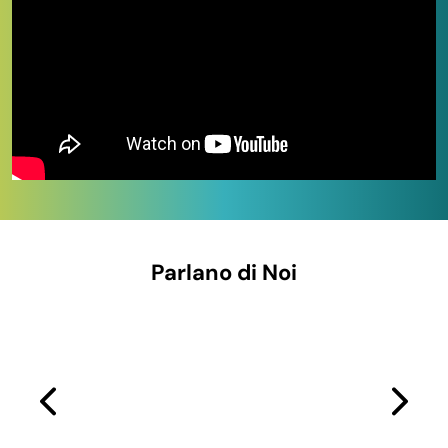
elettrodomestici. In questa categoria trovi
oltre 580
articoli
in pronta consegna, una delle selezioni più
ampie di tutto lo store.
Una proposta pensata per chi vuole rendere ogni
ambiente di casa più funzionale, ordinato e accogliente
— con qualità affidabile, prezzi competitivi anche sui
grandi formati e spedizione rapida in tutta Italia in
24-
48 ore lavorative dall’evasione
.
Parlano di Noi
IN QUESTA PAGINA
Le 11 aree principali della categoria
Sedie, mensole e prodotti utili per la casa
Organizer per armadi, bagno e cucina
Prodotti per la cucina
Riscaldamento e comfort invernale