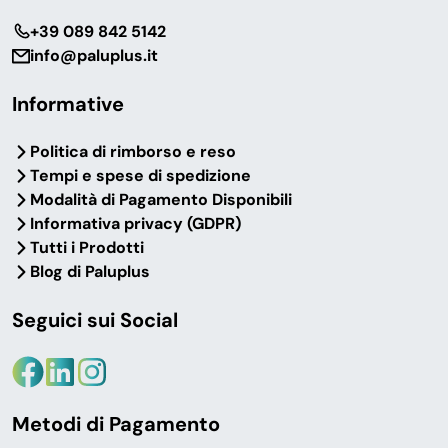
Arredo funzionale,
Sedie Maestro Twist,
organizer, cucina,
‎+39 089 842 5142
mensole, scaffali, divani
riscaldamento
info@paluplus.it
compatti
Informative
Politica di rimborso e reso
Bar, ristoranti, sale
B&B, agriturismi,
Tempi e spese di spedizione
d’attesa
locazioni turistiche
Modalità di Pagamento Disponibili
Sedie in plastica
Arredo essenziale,
Informativa privacy (GDPR)
resistente impilabili
biancheria, candele,
Tutti i Prodotti
indoor/outdoor
comfort ospiti
Blog di Paluplus
Seguici sui Social
Studenti fuori sede
Chi cura il riordino
casa
Organizer,
Organizer armadi, cesti
riscaldamento, cucina,
vimini, contenitori
biancheria
Metodi di Pagamento
trasparenti