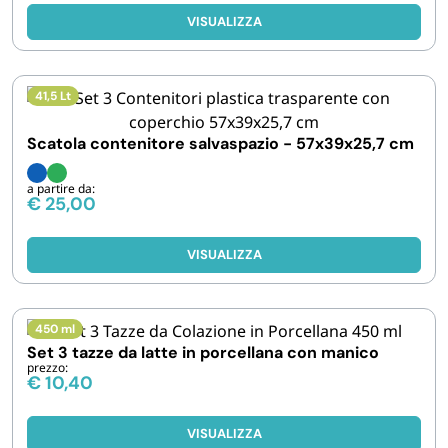
FORNITURE SETTORE HO.RE.CA
VISUALIZZA
BIODEGRADABILE
41,5 Lt
Scatola contenitore salvaspazio - 57x39x25,7 cm
a partire da:
€
25,00
VISUALIZZA
450 ml
Set 3 tazze da latte in porcellana con manico
prezzo:
€
10,40
VISUALIZZA