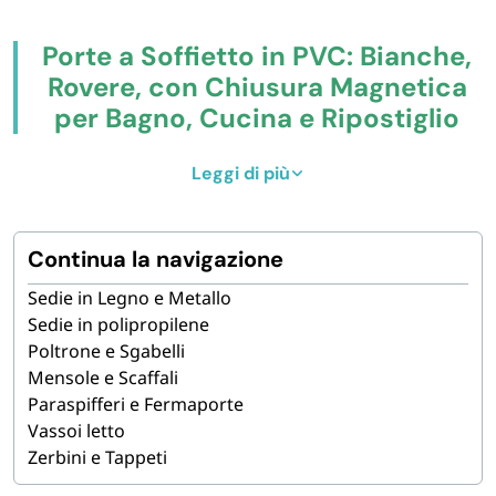
Porte a Soffietto in PVC: Bianche,
Rovere, con Chiusura Magnetica
per Bagno, Cucina e Ripostiglio
Compra online
porte a soffietto in PVC e ABS
Leggi di più
per
dividere ambienti senza opere murarie:
porta in ABS
215×82 cm bianca
ultra sottile,
porte in PVC 215×84 cm
nelle finiture bianco, rovere venato e venature in rilievo
Continua la navigazione
da 3 cm, modello con
chiusura magnetica
o maniglia
Sedie in Legno e Metallo
standard senza serratura. Ideali per
bagno, cucina,
Sedie in polipropilene
ripostiglio, lavanderia, mansarde, taverne
e per chi
Poltrone e Sgabelli
vuole separare due ambienti in modo rapido,
Mensole e Scaffali
economico e completamente reversibile. Adatte a
case
Paraspifferi e Fermaporte
private, appartamenti in affitto, B&B, agriturismi,
Vassoi letto
residence e ristrutturazioni veloci
. Pronta consegna
Zerbini e Tappeti
in tutta Italia.