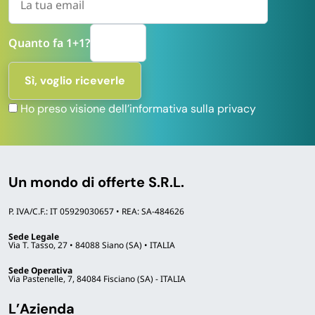
murarie e in case in affitto?
Quanto fa 1+1?
Le porte in PVC sono adatte a bagno, cucina e
lavanderia?
Ho preso visione dell’informativa sulla privacy
Sono disponibili pack multipli per residence,
B&B o ristrutturazioni?
Un mondo di offerte S.R.L.
P. IVA/C.F.: IT 05929030657 • REA: SA-484626
Sede Legale
Via T. Tasso, 27 • 84088 Siano (SA) • ITALIA
Sede Operativa
Via Pastenelle, 7, 84084 Fisciano (SA) - ITALIA
L’Azienda