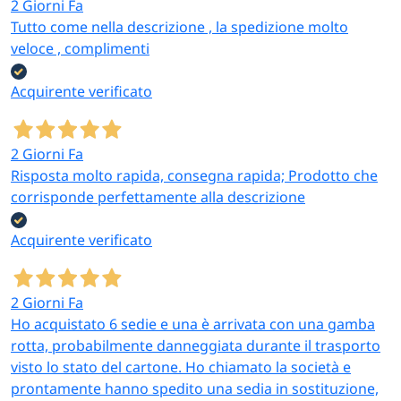
2 Giorni Fa
ripostigli
Separazione rapida tra
Tutto come nella descrizione , la spedizione molto
Modello PVC venature in
camera e bagno, tra
veloce , complimenti
rilievo con chiusura
cucina e zona pranzo in
magnetica per
appartamenti turistici
Acquirente verificato
separazione ordinata e
funzionale
2 Giorni Fa
Risposta molto rapida, consegna rapida; Prodotto che
Cerchi altre soluzioni per ingressi, isolamento e
corrisponde perfettamente alla descrizione
separazione ambienti?
Per
paraspifferi sotto porta e
fermaporte decorativi
per migliorare l’isolamento
Acquirente verificato
termico delle porte interne consulta la sottocategoria
sorella. Per
zerbini fuori porta e tappeti cucina
antiscivolo
per la dotazione completa di ingresso vai
2 Giorni Fa
alla L3 affine. Per
stufe elettriche, scaldasonno e
Ho acquistato 6 sedie e una è arrivata con una gamba
soluzioni di riscaldamento ausiliario
da abbinare alla
rotta, probabilmente danneggiata durante il trasporto
separazione di ambienti freddi visita la categoria
visto lo stato del cartone. Ho chiamato la società e
coordinata.
prontamente hanno spedito una sedia in sostituzione,