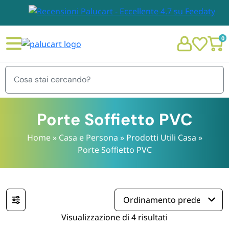
0
Menu
Porte Soffietto PVC
Home
»
Casa e Persona
»
Prodotti Utili Casa
»
Porte Soffietto PVC
STOVIGLIE E TOVAGLIOLI
Chi siamo
GIARDINO E ARREDO PER ESTERNO
Personalizzazione Monouso
IMBALLAGGIO E CANCELLERIA
Visualizzazione di 4 risultati