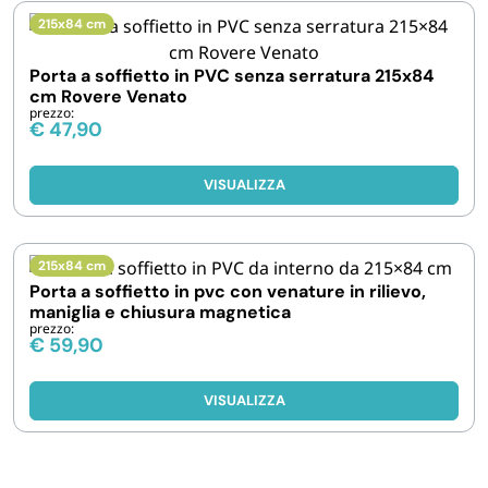
FORNITURE SETTORE HO.RE.CA
215x84 cm
Porta a soffietto in PVC senza serratura 215x84
BIODEGRADABILE
cm Rovere Venato
prezzo:
€
47,90
VISUALIZZA
215x84 cm
Porta a soffietto in pvc con venature in rilievo,
maniglia e chiusura magnetica
prezzo:
€
59,90
VISUALIZZA