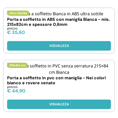
IGIENE E PULIZIA
Ultra Sottile
Porta a soffietto in ABS con maniglia Bianca - mis.
215x82cm e spessore 0,6mm
CASA E PERSONA
prezzo:
€
35,60
FERRAMENTA E LINEA AUTO
VISUALIZZA
PERSONA E MEDICALI
215x84 cm
AVVOLGENTI E CONTENITORI ALIMENTARI
Porta a soffietto in pvc con maniglia - Nei colori
bianco e rovere venato
prezzo:
PET
€
44,90
PARTY
VISUALIZZA