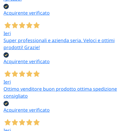
Acquirente verificato
Tecnici elettronica e
Industria e
informatica
manutentori
Ieri
industriali
Aria compressa per
Super professionali e azienda seria. Veloci e ottimi
Sigillanti, zinco-cromo
tastiere, schede
prodotti! Grazie!
per protezione metalli,
elettroniche, ventole
vernici alta temperatura
computer e attrezzature
Acquirente verificato
per impianti
di precisione
Ieri
Ottimo venditore buon prodotto ottima spedizione
Writer e artisti street
Privati, hobbisti e fai-
consigliato
art
da-te
Vernici graffiti 400 ml
Vernici acriliche
Acquirente verificato
con cap intercambiabili
multiuso per ritocchi
per murales, opere,
casa, mobili, oggetti,
attività creative
lavoretti creativi
Ieri