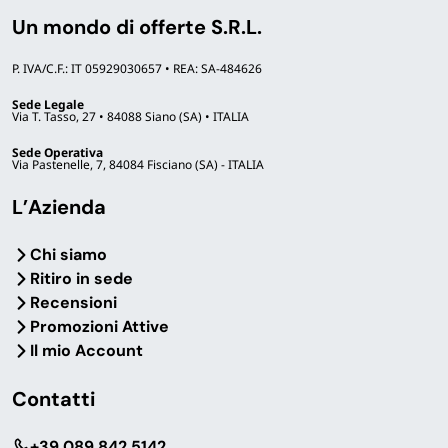
Un mondo di offerte S.R.L.
P. IVA/C.F.: IT 05929030657 • REA: SA-484626
Domande frequenti
Sede Legale
Via T. Tasso, 27 • 84088 Siano (SA) • ITALIA
Sede Operativa
Vernici spray o spray multifunzione: quale
Via Pastenelle, 7, 84084 Fisciano (SA) - ITALIA
sottocategoria scegliere?
L’Azienda
Le vernici alta temperatura: per quali superfici
Chi siamo
e a quali temperature?
Ritiro in sede
Recensioni
Promozioni Attive
Le vernici traccianti fluorescenti a cosa
Il mio Account
servono in cantiere?
Contatti
Posso acquistare a stock per officina,
‎+39 089 842 5142