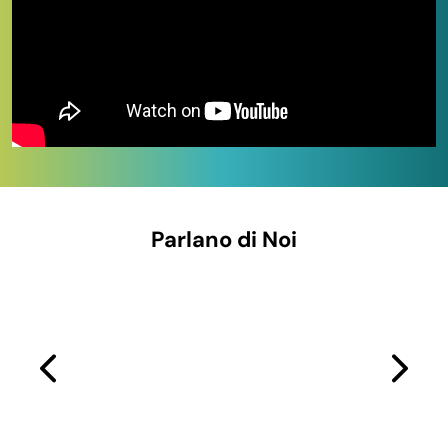
riempitivi spray. Selezione per
carrozzerie, officine
meccaniche, cantieri edili, imprese di pulizia, tecnici
elettronica, manutentori industriali, hobbisti fai-da-
te, writer e privati
. Pronta consegna in tutta Italia e
prezzi all’ingrosso sui pack multi-bomboletta.
IN QUESTA PAGINA
Le sottocategorie: scegli e acquista
Parlano di Noi
A chi si rivolge questa categoria
Perché acquistare su Paluplus
Domande frequenti
Le sottocategorie: scegli e acquista
Cosa trovi e per chi
Vai alla