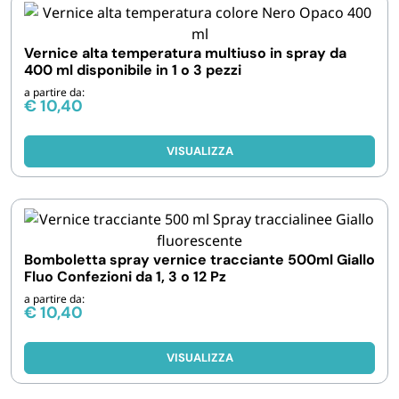
FORNITURE SETTORE HO.RE.CA
Vernice alta temperatura multiuso in spray da
BIODEGRADABILE
400 ml disponibile in 1 o 3 pezzi
a partire da:
€
10,40
VISUALIZZA
Bomboletta spray vernice tracciante 500ml Giallo
Fluo Confezioni da 1, 3 o 12 Pz
a partire da:
€
10,40
VISUALIZZA