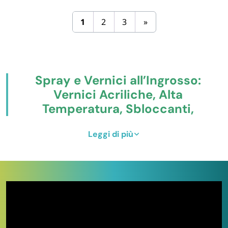
1
2
3
»
Spray e Vernici all’Ingrosso:
Vernici Acriliche, Alta
Temperatura, Sbloccanti,
Lubrificanti e Spray Tecnici
Leggi di più
Compra online
spray e vernici professionali
: vernici
acriliche spray multiuso 400 ml, vernici alta
temperatura 400 ml per marmitte e parti motore,
vernici traccianti fluorescenti 500 ml per cantieri, vernici
graffiti 400 ml con cap intercambiabili, spray anti-slip
per cinghie, aria compressa per elettronica, vaselina
lubrificante spray, zinco-cromo trasparente, sigillanti e