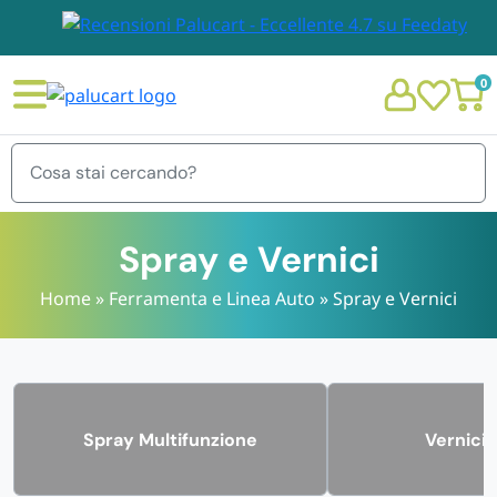
0
Menu
Spray e Vernici
Home
»
Ferramenta e Linea Auto
»
Spray e Vernici
STOVIGLIE E TOVAGLIOLI
Chi siamo
GIARDINO E ARREDO PER ESTERNO
Personalizzazione Monouso
Spray Multifunzione
Vernici
IMBALLAGGIO E CANCELLERIA