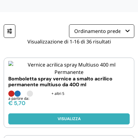
IGIENE E PULIZIA
CASA E PERSONA
Visualizzazione di 1-16 di 36 risultati
FERRAMENTA E LINEA AUTO
PERSONA E MEDICALI
Bomboletta spray vernice a smalto acrilico
permanente multiuso da 400 ml
AVVOLGENTI E CONTENITORI ALIMENTARI
+ altri 5
a partire da:
€
5,70
PET
VISUALIZZA
PARTY