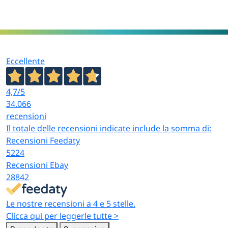
Sottocategoria
è
categoria
Vernici acriliche 400
ml multiuso in vari
colori e finiture
Eccellente
(lucido, satinato,
opaco), vernici alta
Acquista
temperatura per
4,7
/5
Vernici spray
vernici spray
marmitte e motori,
34.066
→
vernici traccianti
recensioni
fluorescenti 500 ml
Il totale delle recensioni indicate include la somma di:
per cantieri, vernici
Recensioni Feedaty
graffiti con cap
5224
intercambiabili
Recensioni Ebay
28842
Vaselina
lubrificante spray,
Le nostre recensioni a 4 e 5 stelle.
aria compressa per
Clicca qui per leggerle tutte >
elettronica, spray