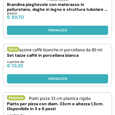
FORNITURE SETTORE HO.RE.CA
Brandina pieghevole con materasso in
poliuretano, doghe in legno e struttura tubolare in
prezzo:
metallo
€
89,70
BIODEGRADABILE
VISUALIZZA
80 ml
Set tazze caffè in porcellana bianca
a partire da:
€
10,20
VISUALIZZA
Melamina
Piatto per pizza con diam. 33cm e altezza 1,5cm.
Disponibile in 3 e 6 pezzi