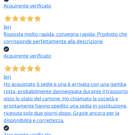
Acquirente verificato
stendibiancheria, sedie e supporti per l’organizzazione
delle stanze.
Le forniture Ho.Re.Ca di Paluplus sono complementari
Ieri
ad altre sezioni del catalogo utili per la gestione di una
Risposta molto rapida, consegna rapida; Prodotto che
struttura ricettiva:
prodotti per l’igiene e la pulizia
corrisponde perfettamente alla descrizione
professionale,
stoviglie e tovaglioli
monouso o
riutilizzabili e
contenitori per alimenti
per il take-away e
Acquirente verificato
l’asporto.
Ieri
A chi si rivolgono le forniture
Ho acquistato 6 sedie e una è arrivata con una gamba
Ho.Re.Ca
rotta, probabilmente danneggiata durante il trasporto
visto lo stato del cartone. Ho chiamato la società e
Hotel e resort
prontamente hanno spedito una sedia in sostituzione,
Strutture alberghiere che necessitano di riassortimento
ricevuta solo due giorni dopo. Grazie ancora per la
ricorrente di linea cortesia, biancheria di servizio e
disponibilità e correttezza.
materiale per il bar e la sala colazione.
B&B e affittacamere
Acquirente verificato