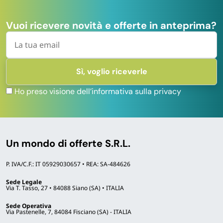
contaminazione crociata. Ideale dove l’esperienza
ospite è centrale.
Vuoi ricevere novità e offerte in anteprima?
Dispenser ricaricabili
Adatti a strutture ricettive con
soggiorni lunghi
(residence, agriturismi, case vacanza affittate a
settimana) o orientate alla sostenibilità. Riducono il
Ho preso visione dell’informativa sulla privacy
volume di rifiuti, abbattono il costo per ospite sul lungo
periodo, ma richiedono manutenzione e ricarica
periodica da parte del personale.
Un mondo di offerte S.R.L.
Servizi dedicati:
P. IVA/C.F.: IT 05929030657 • REA: SA-484626
personalizzazione, preventivi,
spedizione
Sede Legale
Via T. Tasso, 27 • 84088 Siano (SA) • ITALIA
Tutte le forniture sono
in pronta consegna
, con
Sede Operativa
Via Pastenelle, 7, 84084 Fisciano (SA) - ITALIA
spedizione in tutta Italia in
24-48 ore lavorative
. Per