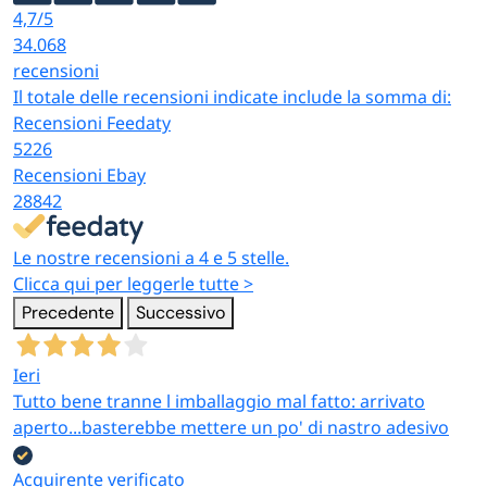
4,7
/5
Riferimenti normativi:
Regolamento (CE) 1935/2004
34.068
(materiali a contatto con alimenti — MOCA) ·
recensioni
Regolamento (CE) 852/2004 (igiene dei prodotti
Il totale delle recensioni indicate include la somma di:
alimentari, sistema HACCP) · D.Lgs. 25/2014 (sanzioni
Recensioni Feedaty
per la normativa MOCA in Italia).
5226
Recensioni Ebay
Cosa trovi in questa categoria
28842
Le nostre recensioni a 4 e 5 stelle.
Linea cortesia hotel
Clicca qui per leggerle tutte >
Kit cortesia per il bagno della camera:
doccia, shampoo
Precedente
Successivo
e saponette monodose
,
ciabatte e cuffie monouso
,
salviette monouso
. Confezioni multipack pensate per il
riassortimento ricorrente.
Ieri
Tutto bene tranne l imballaggio mal fatto: arrivato
Attrezzature bar
aperto...basterebbe mettere un po' di nastro adesivo
Articoli per il banco bar professionale: tazzine in
Acquirente verificato
porcellana, dispenser per bevande, accessori per il