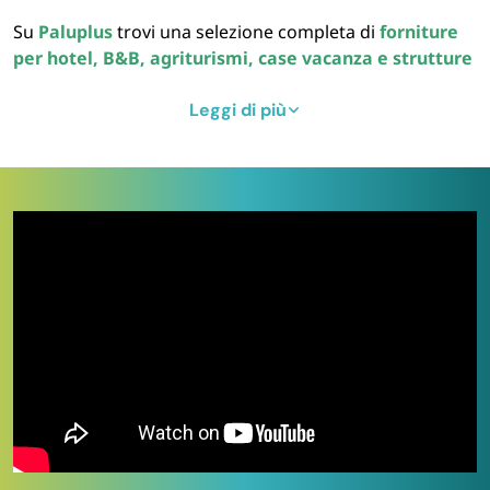
Su
Paluplus
trovi una selezione completa di
forniture
per hotel, B&B, agriturismi, case vacanza e strutture
ricettive
:
linea cortesia
per il bagno, attrezzature per
bar e pizzeria
, contenitori per pasticceria e prodotti di
Leggi di più
arredo per camere e sale comuni. Soluzioni
professionali Ho.Re.Ca conformi alle normative su
materiali a contatto con alimenti (
Regolamento UE
1935/2004
) e progettate per ricambi ricorrenti, con
spedizione in
24-48 ore lavorative
in tutta Italia e
preventivi dedicati
per ordini all’ingrosso.
Cosa sono le forniture Ho.Re.Ca
Con il termine
Ho.Re.Ca
(acronimo di
Hotel, Restaurant,
Catering
) si indica l’insieme dei prodotti, attrezzature e
materiali di consumo destinati al canale professionale
dell’ospitalità e della ristorazione. Le forniture Ho.Re.Ca