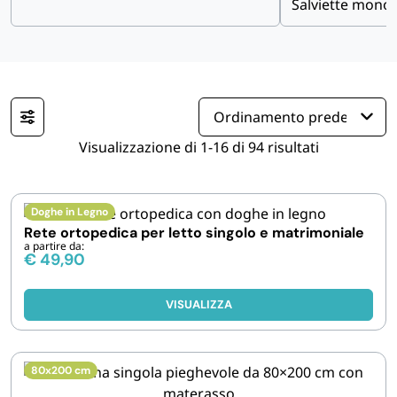
Salviette mono
IGIENE E PULIZIA
CASA E PERSONA
FERRAMENTA E LINEA AUTO
Visualizzazione di 1-16 di 94 risultati
PERSONA E MEDICALI
Doghe in Legno
Rete ortopedica per letto singolo e matrimoniale
AVVOLGENTI E CONTENITORI ALIMENTARI
a partire da:
€
49,90
PET
VISUALIZZA
PARTY
80x200 cm