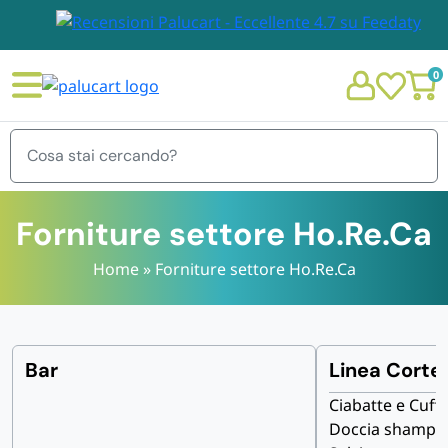
0
Menu
Forniture settore Ho.Re.Ca
Home
»
Forniture settore Ho.Re.Ca
STOVIGLIE E TOVAGLIOLI
Chi siamo
GIARDINO E ARREDO PER ESTERNO
Bar
Linea Cortes
Personalizzazione Monouso
Ciabatte e Cuf
IMBALLAGGIO E CANCELLERIA
Doccia shampoo