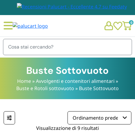
0
Menu
Buste Sottovuoto
Home
»
Avvolgenti e contenitori alimentari
»
Buste e Rotoli sottovuoto
»
Buste Sottovuoto
STOVIGLIE E TOVAGLIOLI
Chi siamo
GIARDINO E ARREDO PER ESTERNO
Personalizzazione Monouso
IMBALLAGGIO E CANCELLERIA
Visualizzazione di 9 risultati