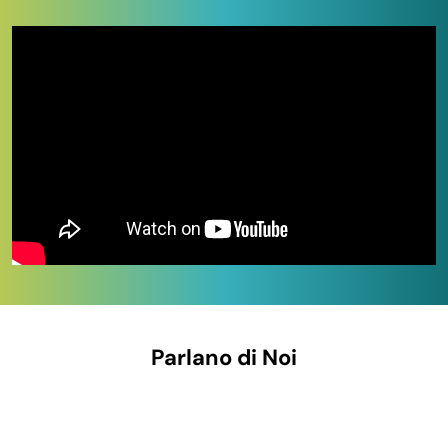
30×40 cm
per arrosti, costate e pezzi anatomici interi.
Sui pack maxi (fino a
1500 e 1600 pezzi per misura
) il
prezzo unitario per busta scende drasticamente
rispetto al pack 100, una vera offerta per macellerie,
pescherie, salumerie e ristoranti con consumo
continuativo. Per i
rotoli sottovuoto
a metratura (per
chi vuole tagliare la busta su misura) vedi la sezione
dedicata. Per la
pellicola trasparente
da banco vendita e
per la
carta forno
vedi le sezioni dedicate. Per i
contenitori e barattoli alimentari
da abbinare alla
conservazione vedi anche le altre soluzioni della macro-
categoria. Pronta consegna e pagamenti sicuri.
IN QUESTA PAGINA
Parlano di Noi
Tipologie e formati disponibili a stock
A chi si rivolge questa categoria
Perché acquistare su Paluplus