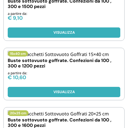
Buste sottovuoto goffrate. Confezioni da 100 ,
FORNITURE SETTORE HO.RE.CA
300 e 1500 pezzi
a partire da:
€
9,10
BIODEGRADABILE
VISUALIZZA
15x40 cm
Buste sottovuoto goffrate. Confezioni da 100 ,
300 e 1200 pezzi
a partire da:
€
10,60
VISUALIZZA
20x25 cm
Buste sottovuoto goffrate. Confezioni da 100 ,
300 e 1600 pezzi