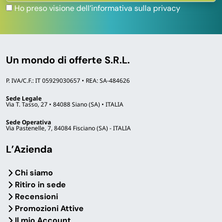
Forniture all’ingrosso per
Ho preso visione dell’informativa sulla privacy
macellerie, pescherie, salumerie
e ristoranti
Gestisci una macelleria, una pescheria, una
Un mondo di offerte S.R.L.
salumeria, una norcineria, un ristorante con
cottura sous-vide o una gastronomia con
P. IVA/C.F.: IT 05929030657 • REA: SA-484626
consumo continuativo di sottovuoto?
Possiamo offrirti condizioni dedicate sui pack
Sede Legale
Via T. Tasso, 27 • 84088 Siano (SA) • ITALIA
1500-1600 pezzi.
Sede Operativa
Via Pastenelle, 7, 84084 Fisciano (SA) - ITALIA
Richiedi un preventivo
L’Azienda
Chi siamo
Ritiro in sede
Domande frequenti
Recensioni
Promozioni Attive
Il mio Account