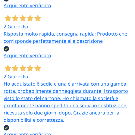
Acquirente verificato
Salumerie e
Ristoranti e cucine
2 Giorni Fa
gastronomie
professionali
Risposta molto rapida, consegna rapida; Prodotto che
Le
buste 15×25 e 15×30
Le buste sottovuoto
corrisponde perfettamente alla descrizione
cm in pack 1500 pezzi
sono indispensabili per
coprono il
la
cottura sous-vide
, la
Acquirente verificato
confezionamento
conservazione di
sottovuoto di porzioni
semilavorati, la
mono di salumi affettati,
marinatura accelerata e
2 Giorni Fa
formaggi e sottoli con il
l’organizzazione del meal
Ho acquistato 6 sedie e una è arrivata con una gamba
prezzo unitario per
prep professionale.
rotta, probabilmente danneggiata durante il trasporto
busta minimo del
visto lo stato del cartone. Ho chiamato la società e
catalogo.
prontamente hanno spedito una sedia in sostituzione,
ricevuta solo due giorni dopo. Grazie ancora per la
disponibilità e correttezza.
Cucina casalinga e
Cacciatori e
meal prep
pescatori sportivi
Acquirente verificato