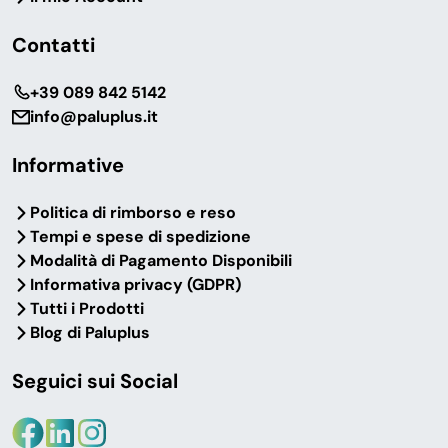
C’è uno sconto sul pack 1500 buste sottovuoto?
Contatti
Le buste goffrate sono compatibili con la mia
‎+39 089 842 5142
macchina sottovuoto?
info@paluplus.it
Informative
Quale misura per bistecche e hamburger?
Politica di rimborso e reso
Tempi e spese di spedizione
Le buste sono adatte alla cottura sous-vide?
Modalità di Pagamento Disponibili
Informativa privacy (GDPR)
Tutti i Prodotti
Il sottovuoto allunga davvero la durata degli
Blog di Paluplus
alimenti?
Seguici sui Social
Posso ordinare quantità importanti per la mia
attività?