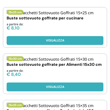
IGIENE E PULIZIA
15x25 cm
Buste sottovuoto goffrate per cucinare
CASA E PERSONA
a partire da:
€
8,10
FERRAMENTA E LINEA AUTO
VISUALIZZA
PERSONA E MEDICALI
15x30 cm
Buste sottovuoto goffrate per Alimenti 15x30 cm
AVVOLGENTI E CONTENITORI ALIMENTARI
a partire da:
€
8,40
PET
VISUALIZZA
PARTY
15x35 cm