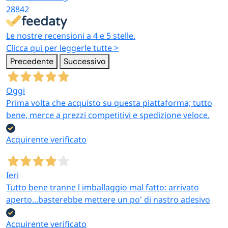
formaggio
pz
28842
e affettati
sottili
Le nostre recensioni a 4 e 5 stelle.
Clicca qui per leggerle tutte >
Misure
Buste
intermedie
20×25,
Precedente
Successivo
sottovuoto
per
20×30,
Macellerie,
goffrate
bistecche,
20×35 cm
Oggi
pescherie,
medie (20
formaggi,
— pack
Prima volta che acquisto su questa piattaforma; tutto
ristoranti
cm di
hamburger
100, 300,
bene, merce a prezzi competitivi e spedizione veloce.
base)
e porzioni
1600 pz
famiglia
Acquirente verificato
Misure
ampie per
Buste
25×35 cm
Ieri
arrosti,
sottovuoto
(pack 100-
Macellerie,
Tutto bene tranne l imballaggio mal fatto: arrivato
costate,
goffrate
900); 30×40
pescherie,
aperto...basterebbe mettere un po' di nastro adesivo
tagli grandi
grandi (25-
cm — pack
cucine
di carne,
30 cm di
maxi
professionali
Acquirente verificato