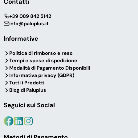
Contatti
ristrutturazioni
ideale per bagni di
casalinghe e dei
superficie ridotta.
‎+39 089 842 5142
rifacimenti del bagno.
info@paluplus.it
Informative
Famiglie con bambini
Anziani, disabili e
mobilità ridotta
Politica di rimborso e reso
I
vasini educativi
a
La
maniglia ausilio 40
Tempi e spese di spedizione
forma di paperella e
cm
e il
tappetino
Modalità di Pagamento Disponibili
quelli elettronici
doccia antiscivolo
sono
Informativa privacy (GDPR)
accompagnano lo
dotazione minima per la
Tutti i Prodotti
spannolinamento; i
sicurezza degli anziani in
Blog di Paluplus
tappetini doccia
bagno, abbinabili al box
antiscivolo aumentano
doccia con apertura
Seguici sui Social
la sicurezza durante il
facilitata.
bagnetto.
Metodi di Pagamento