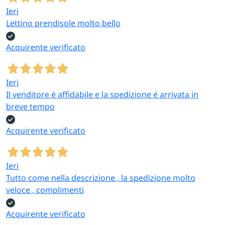
accessori
Ieri
Lettino prendisole molto bello
3 L e 5 L —
pedale
Cestini con
Acquirente verificato
metallo,
pedale, con
Cestini e
bambù con
coperchio, in
pattumiere
coperchio
bambù, metallo
Ieri
bagno
(nero/bianco),
o cromato, in
Il venditore é affidabile e la spedizione é arrivata in
pattumiera
più capacità
breve tempo
cromata
rettangolare
Acquirente verificato
Portascopino
10×39 cm; set
Ieri
Portascopini in
scopino in
Tutto come nella descrizione , la spedizione molto
acciaio inox a
nero, beige,
veloce , complimenti
parete o set
bianco,
Scopini WC
scopino +
grigio;
Acquirente verificato
portascopino
piantana