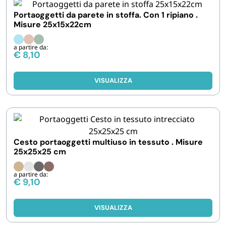
Portaoggetti da parete in stoffa. Con 1 ripiano .
Misure 25x15x22cm
a partire da:
€
8,10
VISUALIZZA
Cesto portaoggetti multiuso in tessuto . Misure
25x25x25 cm
a partire da:
€
9,10
VISUALIZZA