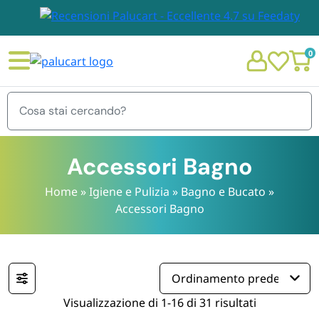
0
Menu
Accessori Bagno
Home
»
Igiene e Pulizia
»
Bagno e Bucato
»
Accessori Bagno
STOVIGLIE E TOVAGLIOLI
Chi siamo
GIARDINO E ARREDO PER ESTERNO
Personalizzazione Monouso
IMBALLAGGIO E CANCELLERIA
Visualizzazione di 1-16 di 31 risultati