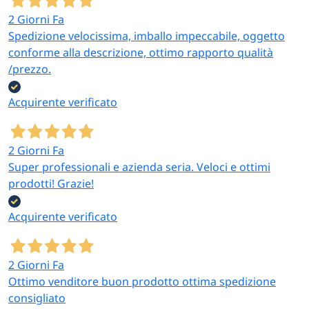
dispenser, porta
spazzolini,
2 Giorni Fa
bicchiere)
Spedizione velocissima, imballo impeccabile, oggetto
conforme alla descrizione, ottimo rapporto qualità
Tende in
/prezzo.
poliestere EVA
180×200 e
Tende doccia
con trattamento
240×200 cm
Acquirente verificato
antimuffa
antimuffa per
— bianche e
box doccia e
grigie
vasca
2 Giorni Fa
Super professionali e azienda seria. Veloci e ottimi
Tappetini
prodotti! Grazie!
quadrati
Tappetini doccia
antiscivolo da
Acquirente verificato
55×55 cm
antiscivolo
posizionare nel
piatto doccia per
la sicurezza
2 Giorni Fa
Ottimo venditore buon prodotto ottima spedizione
Soffioni con
Soffione +
consigliato
flessibile e