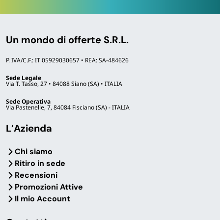
chiusura
36×43 cm —
Tavolette WC
ammortizzata
legno
soft-close che
Un mondo di offerte S.R.L.
evita il rumore
di chiusura
P. IVA/C.F.: IT 05929030657 • REA: SA-484626
Sede Legale
Via T. Tasso, 27 • 84088 Siano (SA) • ITALIA
A chi si rivolge questa categoria
Sede Operativa
Via Pastenelle, 7, 84084 Fisciano (SA) - ITALIA
Ristrutturazioni e
Famiglie con bagni
L’Azienda
rifacimenti bagno
piccoli
Termoarredo, parete
I
portaoggetti in
Chi siamo
vasca, box doccia
tessuto da parete
1-3
Ritiro in sede
angolare, mobile
ripiani sfruttano l’altezza
Recensioni
copricaldaia e tavoletta
per organizzare
Promozioni Attive
WC ammortizzata
cosmetici e prodotti
Il mio Account
coprono i grandi
senza ingombrare il
accessori delle
piano lavabo, soluzione