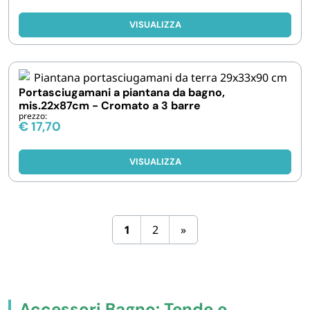
VISUALIZZA
Portasciugamani a piantana da bagno,
mis.22x87cm - Cromato a 3 barre
prezzo:
€
17,70
VISUALIZZA
1
2
»
Accessori Bagno: Tende e