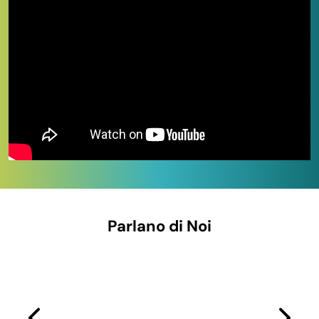
soft-close
. Sulle referenze a pezzatura multipla il
prezzo unitario scende selezionando la confezione
più grande
, conveniente per chi attrezza più stanze
contemporaneamente. Per la pulizia del bagno vedi i
detergenti professionali
(anticalcare WC, antimuffa) e i
panni in microfibra
; per saponette naturali vedi
igiene
personale
. Pronta consegna e pagamenti sicuri.
IN QUESTA PAGINA
Tipologie e formati disponibili a stock
A chi si rivolge questa categoria
Parlano di Noi
Perché acquistare su Paluplus
Domande frequenti
Tipologie e formati disponibili a