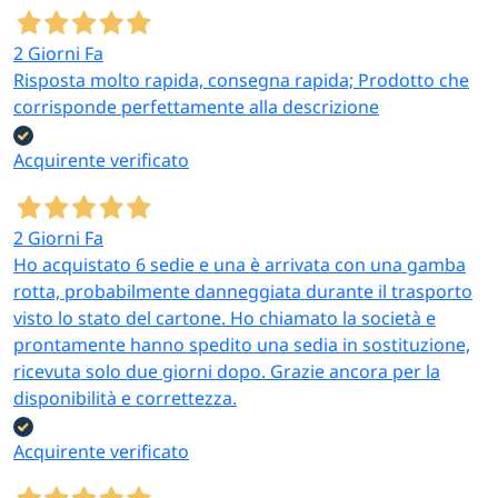
coordinati in più
multifunzione
colori
22×80 cm con
2 Giorni Fa
scopino +
Risposta molto rapida, consegna rapida; Prodotto che
portarotolo
corrisponde perfettamente alla descrizione
Portasciugamani
Piantana
a piantana, a
22×87 cm (3
Acquirente verificato
muro, organizer
barre); muro
Portasciugamani
in acciaio
38×15 cm (2-4
2 Giorni Fa
cromato in più
barre);
Ho acquistato 6 sedie e una è arrivata con una gamba
formati e
organizer 23
rotta, probabilmente danneggiata durante il trasporto
numero di barre
cm
visto lo stato del cartone. Ho chiamato la società e
Set 4 accessori
prontamente hanno spedito una sedia in sostituzione,
bagno
ricevuta solo due giorni dopo. Grazie ancora per la
coordinati in
disponibilità e correttezza.
ceramica con
Set 4 pezzi —
Set accessori in
rilievo a onda
3 colori
Acquirente verificato
ceramica
(porta sapone,
disponibili