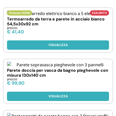
IGIENE E PULIZIA
Potenza 100W
ESAURITO
Termoarredo da terra e parete in acciaio bianco
54,5x30x92 cm
CASA E PERSONA
prezzo:
€
41,40
FERRAMENTA E LINEA AUTO
VISUALIZZA
PERSONA E MEDICALI
Parete doccia per vasca da bagno pieghevole con
AVVOLGENTI E CONTENITORI ALIMENTARI
misura 130x140 cm
prezzo:
€
99,90
PET
VISUALIZZA
PARTY