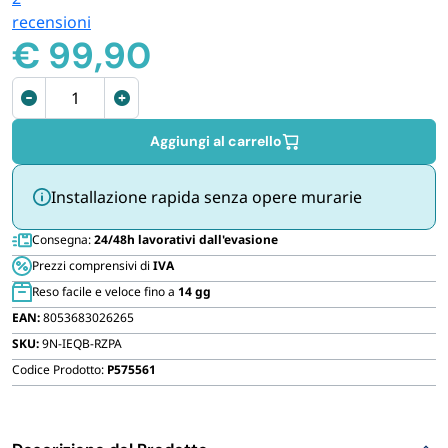
FORNITURE SETTORE HO.RE.CA
recensioni
€
99,90
BIODEGRADABILE
Parete
sopravasca
pieghevole
Aggiungi al carrello
con
3
Installazione rapida senza opere murarie
pannelli
quantità
Consegna:
24/48h lavorativi dall'evasione
Prezzi comprensivi di
IVA
Reso facile e veloce fino a
14 gg
EAN:
8053683026265
SKU:
9N-IEQB-RZPA
Codice Prodotto:
P575561