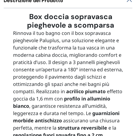
Descrizione del Prodotto
Box doccia sopravasca
pieghevole a scomparsa
Rinnova il tuo bagno con il box sopravasca
pieghevole Paluplus, una soluzione elegante e
funzionale che trasforma la tua vasca in una
moderna cabina doccia, migliorando comfort e
praticità d’uso. Il design a 3 pannelli pieghevoli
consente un’apertura a 180° interna ed esterna,
proteggendo il pavimento dagli schizzi e
ottimizzando gli spazi anche nei bagni più
compatti. Realizzato in
acrilico piumato
effetto
goccia da 1,6 mm con
profilo in alluminio
bianco
, garantisce resistenza all’umidità,
leggerezza e durata nel tempo. Le
guarnizioni
morbide antischizzo
assicurano una chiusura
perfetta, mentre la
struttura reversibile
e la
regolazione fuori squadra fino a 2 cm