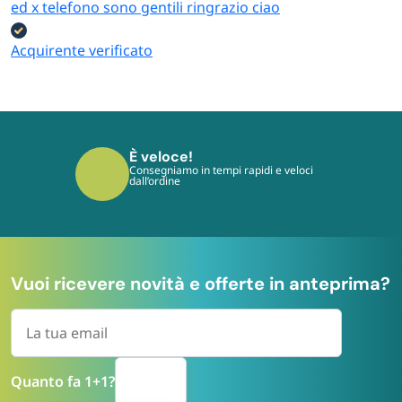
ed x telefono sono gentili ringrazio ciao
Acquirente verificato
È sicuro!
I tuoi pagamenti sono protetti dai più
moderni protocolli
Vuoi ricevere novità e offerte in anteprima?
Quanto fa 1+1?