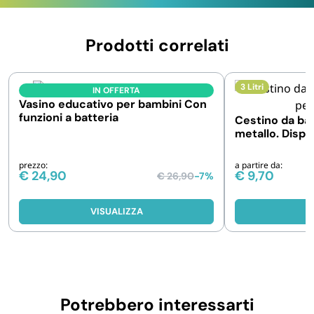
Prodotti correlati
3 Litri
IN OFFERTA
Vasino educativo per bambini Con
funzioni a batteria
Cestino da ba
metallo. Dispo
capacità
prezzo:
a partire da:
€
24,90
€
9,70
€
26,90
-7%
VISUALIZZA
V
Potrebbero interessarti