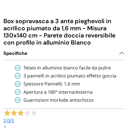
IGIENE E PULIZIA
Box sopravasca a 3 ante pieghevoli in
CASA E PERSONA
acrilico piumato da 1,6 mm - Misura
130x140 cm - Parete doccia reversibile
con profilo in alluminio Bianco
FERRAMENTA E LINEA AUTO
Specifiche
PERSONA E MEDICALI
Telaio in alluminio bianco facile da pulire
3 pannelli in acrilico piumato effetto goccia
AVVOLGENTI E CONTENITORI ALIMENTARI
Spessore Pannelli: 1,6 mm
Apertura a 180° interna/esterna
PET
Guarnizioni morbide antischizzo
PARTY
3,0
/5
2