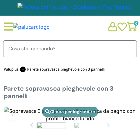
0
Menu
Paluplus
Parete sopravasca pieghevole con 3 pannelli
Parete sopravasca pieghevole con 3
STOVIGLIE E TOVAGLIOLI
pannelli
Chi siamo
GIARDINO E ARREDO PER ESTERNO
Zoom
Personalizzazione Monouso
IMBALLAGGIO E CANCELLERIA