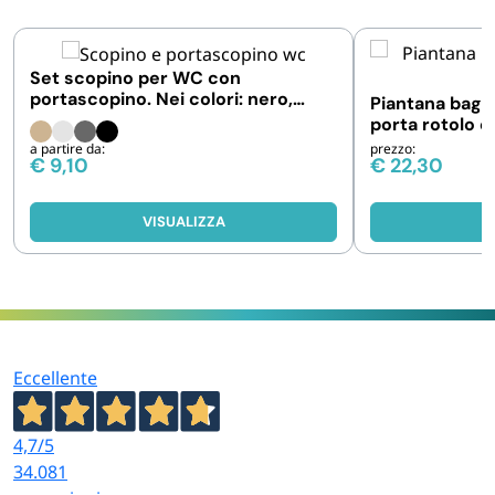
Set scopino per WC con
portascopino. Nei colori: nero,
Piantana bagn
beige, bianco e grigio
porta rotolo e
acciaio inox
a partire da:
prezzo:
€
9,10
€
22,30
VISUALIZZA
V
Eccellente
4,7
/5
34.081