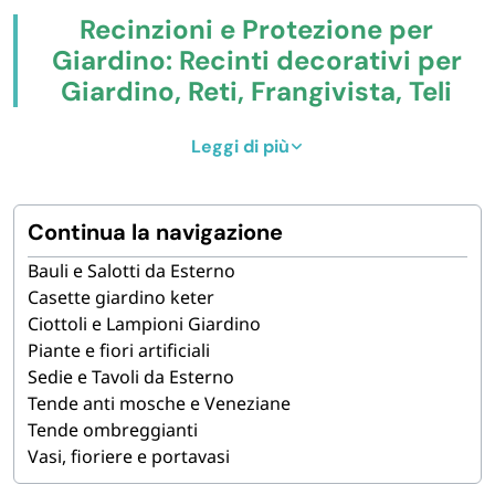
Recinzioni e Protezione per
Giardino: Recinti decorativi per
Giardino, Reti, Frangivista, Teli
Protettivi, Cappucci per Piante
Leggi di più
Compra online
recinzioni per giardino, terrazzo e
balcone
, reti metalliche e in plastica per recinto
Continua la navigazione
esterno, frangivista e recinzione decorativa per
giardino, teli protettivi impermeabili e accessori per la
Bauli e Salotti da Esterno
protezione di piante e arredi outdoor. Soluzioni per
Casette giardino keter
privacy, sicurezza e decorazione
di spazi esterni di
Ciottoli e Lampioni Giardino
abitazioni private, attività commerciali e strutture
Piante e fiori artificiali
ricettive.
Sedie e Tavoli da Esterno
Tende anti mosche e Veneziane
Il catalogo Paluplus include
reti metalliche zincate
Tende ombreggianti
esagonali e quadrate
,
reti elettrosaldate plastificate
Vasi, fioriere e portavasi
verdi
,
reti in plastica per protezione balcone
(maglia
5 e 20 mm),
canniccio in PVC 100×300 cm
,
frangivista