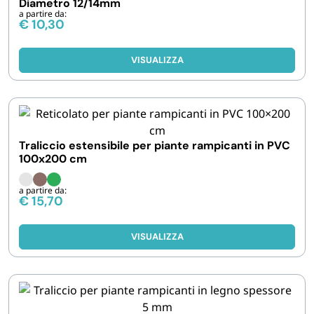
Diametro 12/14mm
a partire da:
€
10,30
VISUALIZZA
Traliccio estensibile per piante rampicanti in PVC
100x200 cm
a partire da:
€
15,70
VISUALIZZA