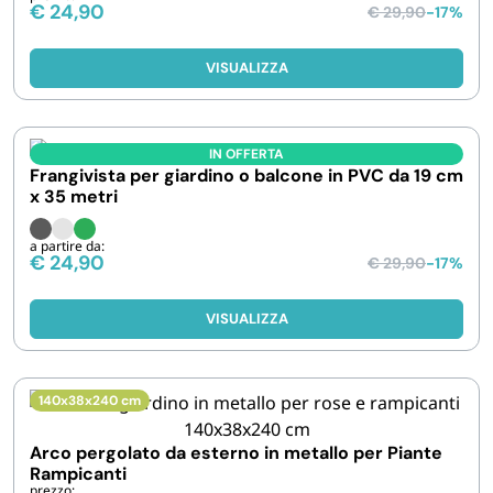
€
24,90
€
29,90
-17%
VISUALIZZA
IN OFFERTA
Frangivista per giardino o balcone in PVC da 19 cm
x 35 metri
a partire da:
€
24,90
€
29,90
-17%
VISUALIZZA
140x38x240 cm
Arco pergolato da esterno in metallo per Piante
Rampicanti
prezzo: