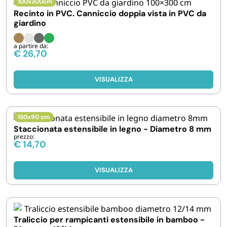
100x300cm
FORNITURE SETTORE HO.RE.CA
Recinto in PVC. Canniccio doppia vista in PVC da
giardino
BIODEGRADABILE
a partire da:
€
26,70
VISUALIZZA
150x90 cm
Staccionata estensibile in legno - Diametro 8 mm
prezzo:
€
14,70
VISUALIZZA
Traliccio per rampicanti estensibile in bamboo -