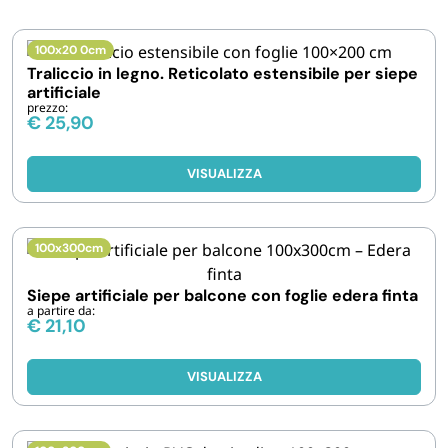
IGIENE E PULIZIA
100x20 0cm
Traliccio in legno. Reticolato estensibile per siepe
artificiale
CASA E PERSONA
prezzo:
€
25,90
FERRAMENTA E LINEA AUTO
VISUALIZZA
PERSONA E MEDICALI
100x300cm
AVVOLGENTI E CONTENITORI ALIMENTARI
Siepe artificiale per balcone con foglie edera finta
a partire da:
€
21,10
PET
VISUALIZZA
PARTY