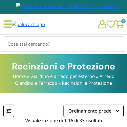
0
Menu
Recinzioni e Protezione
Home
»
Giardino e arredo per esterno
»
Arredo
Giardino e Terrazzo
»
Recinzioni e Protezione
STOVIGLIE E TOVAGLIOLI
Chi siamo
GIARDINO E ARREDO PER ESTERNO
Personalizzazione Monouso
IMBALLAGGIO E CANCELLERIA
Visualizzazione di 1-16 di 33 risultati