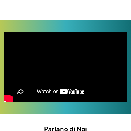
in PVC 19 cm × 35 m
,
tralicci in legno, bambù e PVC
per rampicanti,
siepe artificiale edera 100×300 cm
,
prato sintetico in rotoli da 25-50 m²
spessore 7 mm,
arco pergolato in metallo 140×38×240 cm
,
staccionata legno estensibile
,
teli copri tutto
occhiellati 180-245 gr/m²
, coperture per sedie, tavoli,
lettini e barbecue,
cappucci antigelo per piante
,
telo
antigelo 1,6×5 m
,
canne in bambù
90-150-210 cm,
dischi pacciamatura biodegradabili
in fibra di cocco,
rotoli di cartone ondulato e feltro assorbente
per
protezione pavimenti durante traslochi e
ristrutturazioni. Pronta consegna in tutta Italia.
IN QUESTA PAGINA
Tipologie e formati disponibili a stock
A chi si rivolge questa categoria
Parlano di Noi
Perché acquistare su Paluplus