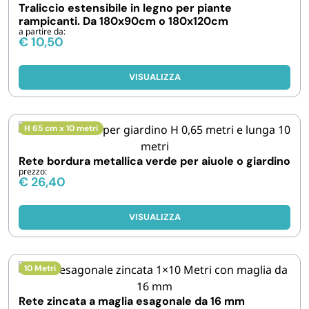
Traliccio estensibile in legno per piante
rampicanti. Da 180x90cm o 180x120cm
a partire da:
€
10,50
VISUALIZZA
H 65 cm x 10 metri
Rete bordura metallica verde per aiuole o giardino
prezzo:
€
26,40
VISUALIZZA
10 Metri
Rete zincata a maglia esagonale da 16 mm