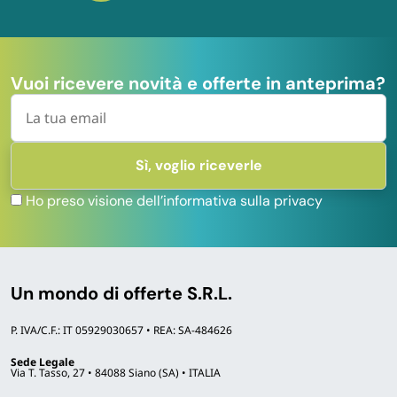
Reti in
protezione
plastica
balcone
Plastica
1×5 m
protezione
maglia fine 5
resiste
balcone
mm e maglia
Vuoi ricevere novità e offerte in anteprima?
20 mm
Canniccio
PVC,
frangivista
Ho preso visione dell’informativa sulla privacy
PVC, traliccio
100×300,
PVC
100×200,
Frangivista,
rampicanti,
PVC, b
180×90/120
arelle e
traliccio
natural
cm;
tralicci
bambù,
legno
Un mondo di offerte S.R.L.
frangivista 19
traliccio
cm × 35 m
legno,
P. IVA/C.F.: IT 05929030657 • REA: SA-484626
traliccio legno
Sede Legale
con foglie
Via T. Tasso, 27 • 84088 Siano (SA) • ITALIA
decorative