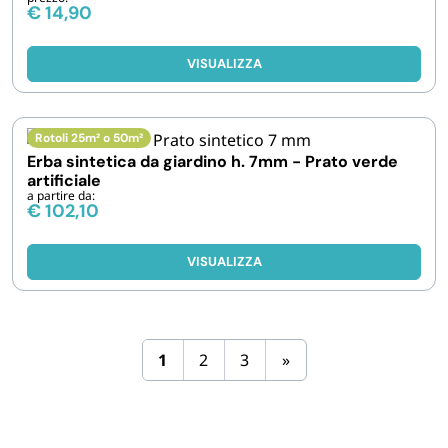
€
14,90
VISUALIZZA
Rotoli 25m² o 50m²
Erba sintetica da giardino h. 7mm - Prato verde
artificiale
a partire da:
€
102,10
VISUALIZZA
1
2
3
»