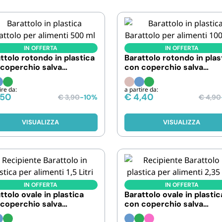
IN OFFERTA
IN OFFERTA
ttolo rotondo in plastica
Barattolo rotondo in plas
coperchio salva
con coperchio salva
chezza. Capacità 500 ml
freschezza. Capacità 10
ire da:
a partire da:
,50
€
4,40
€
3,90
-10%
€
4,90
VISUALIZZA
VISUALIZZA
IN OFFERTA
IN OFFERTA
ttolo ovale in plastica
Barattolo ovale in plastic
coperchio salva
con coperchio salva
chezza. Capacità 1,5 l
freschezza. Capacità 2,35