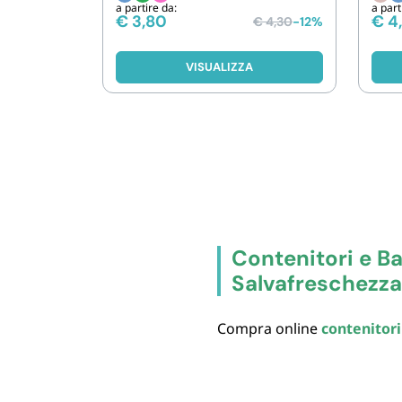
a partire da:
a part
€
3,80
€
4
€
4,30
-12%
VISUALIZZA
Contenitori e Ba
Salvafreschezza
Compra online
contenitori
take-away e meal prep: una s
con consumo continuativo. 
(anche in set 3 coordinati),