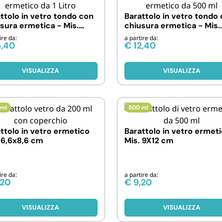
Cannucce 
ttolo in vetro tondo con
Barattolo in vetro tondo
sura ermetica - Mis.
chiusura ermetica - Mis.
12x17 cm
12X11x10,5 cm
ire da:
a partire da:
5,40
€
12,40
VISUALIZZA
VISUALIZZA
 ml
500 ml
ttolo in vetro ermetico
Barattolo in vetro ermet
 6,6x8,6 cm
Mis. 9X12 cm
ire da:
a partire da:
,20
€
9,20
VISUALIZZA
VISUALIZZA