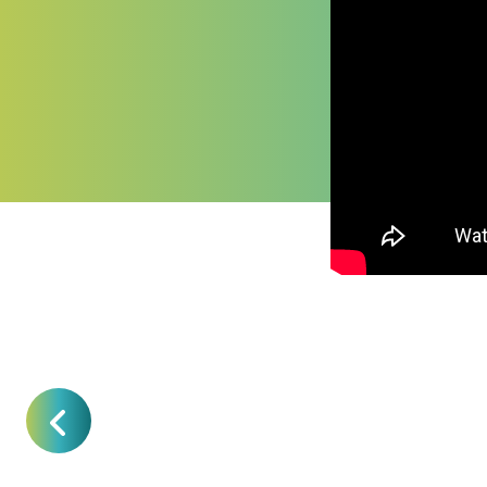
Tipologie e form
Famiglia
Desc
Barat
Barattoli in vetro
cope
ermetici
colo
Barat
Barattoli plastica
cope
Milleusi rotondi
disp
Barattoli ovali
Barat
plastica take-
port
away
ermet
Set barattoli
Set d
coordinati rotondi
attr