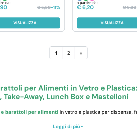
ire da:
a partire da:
,90
€
6,20
€
5,50
-11%
€
6,90
VISUALIZZA
VISUALIZZA
1
2
»
rattoli per Alimenti in Vetro e Plastica
, Take-Away, Lunch Box e Mastelloni
 e barattoli per alimenti
in vetro e plastica per dispensa, 
ezione di Paluplus per famiglie, ristoranti, gastronomie, pan
In catalogo trovi
barattoli in vetro ermetici
Leggi di più
nelle capacità
barattoli plastica Milleusi rotondi
in 4 capacità (160-1000 m