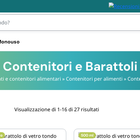
 Monouso
 TOVAGLIOLI
Contenitori e Barattoli
ti e contenitori alimentari
»
Contenitori per alimenti
»
Conte
IZZABILI
STOVIGLIE MONOUSO 
STOVIGLIE
PLASTICA
BIODEGRA
 Plastica
Bicchieri plastica e kristal 
Piatti e Bic
i Plastica
usa e getta
Biodegrada
ili
Visualizzazione di 1-16 di 27 risultati
Bicchieri d
Monouso i
Posate e S
Biodegrada
ro
500 ml