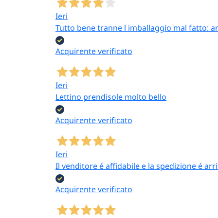
Ieri
Famiglie che
Tutto bene tranne l imballaggio mal fatto: a
organizzano la
dispensa
Acquirente verificato
I
set 3-4 barattoli
coordinati
in plastica
Milleusi o vetro
Ieri
attrezzano la dispensa
Lettino prendisole molto bello
in un colpo solo con uno
stile uniforme; i
Acquirente verificato
barattoli in vetro
sono
indicati per pasta,
legumi, biscotti e dolci.
Ieri
Il venditore é affidabile e la spedizione é ar
Acquirente verificato
Ristoranti, mense e
cucine industriali
Le
vaschette frigo 15 L