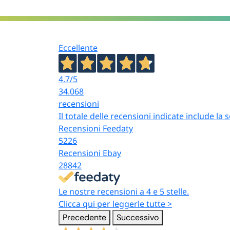
e quadrati
conf
Contenitori
Cont
rettangolari
Eccellente
organ
salvafreschezza
cons
per frigo
4,7
/5
Contenitori
34.068
Set e
ermetici
recensioni
lunc
multicolor e lunch
Il totale delle recensioni indicate include la
pran
box
Recensioni Feedaty
5226
Recensioni Ebay
Vaschette e
Cont
28842
mastelloni di
cuci
grande capacità
stoc
Le nostre recensioni a 4 e 5 stelle.
Clicca qui per leggerle tutte >
Precedente
Successivo
A chi si rivolge