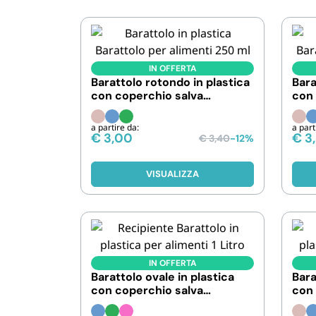
IN OFFERTA
Barattolo rotondo in plastica
Bara
con coperchio salva
con 
freschezza. Capacità 250 ml
fres
a partire da:
a part
€
3,00
€
3
€
3,40
-12%
VISUALIZZA
IN OFFERTA
Barattolo ovale in plastica
Bara
con coperchio salva
con 
freschezza. Capacità 1 l
fres