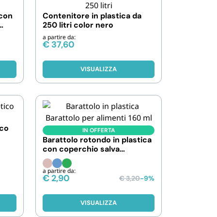
Biodegradabili
 con
Contenitore in plastica da
250 litri color nero
a partire da:
€
37,60
VISUALIZZA
ico
IN OFFERTA
Barattolo rotondo in plastica
con coperchio salva
freschezza. Capacità 160 ml
a partire da:
€
2,90
€
3,20
-9%
VISUALIZZA