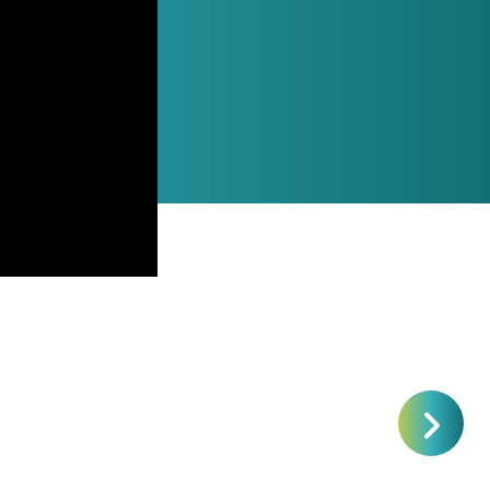
Uso target
Dispensa,
goli e
conserve,
2×11
confetture,
packaging regalo
oli;
Dispensa, cucina
160-
quotidiana, scorta
Gastronomie,
take-away, delivery
da 2
Dispense nuove,