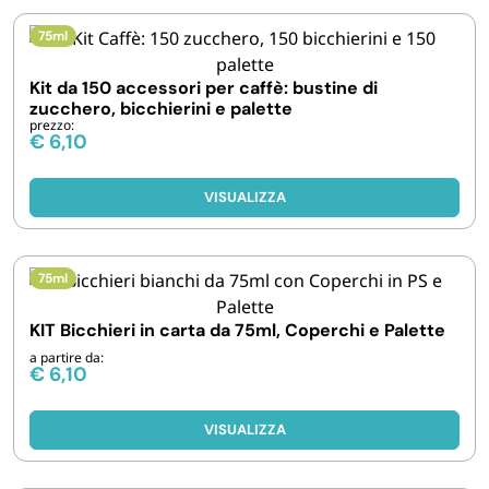
FORNITURE SETTORE HO.RE.CA
75ml
BIODEGRADABILE
Kit da 150 accessori per caffè: bustine di
zucchero, bicchierini e palette
prezzo:
€
6,10
VISUALIZZA
75ml
KIT Bicchieri in carta da 75ml, Coperchi e Palette
a partire da:
€
6,10
VISUALIZZA