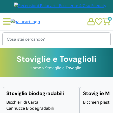
0
Menu
Stoviglie e Tovaglioli
Home
»
Stoviglie e Tovaglioli
STOVIGLIE E TOVAGLIOLI
Chi siamo
GIARDINO E ARREDO PER ESTERNO
Stoviglie biodegradabili
Stoviglie M
Personalizzazione Monouso
Bicchieri di Carta
Bicchieri plastic
IMBALLAGGIO E CANCELLERIA
Cannucce Biodegradabili