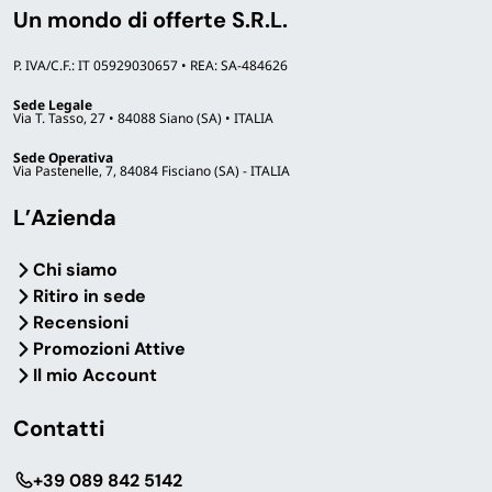
Un mondo di offerte S.R.L.
in tutta Italia
Prezzi all’ingrosso
per professionisti, con sconti
P. IVA/C.F.: IT 05929030657 • REA: SA-484626
progressivi sulle grandi quantità
Pagamenti sicuri
con i protocolli più aggiornati
Sede Legale
Via T. Tasso, 27 • 84088 Siano (SA) • ITALIA
Assistenza diretta
al
+39 089 842 5142
Azienda premiata
Industria Felix
per affidabilità e
Sede Operativa
Via Pastenelle, 7, 84084 Fisciano (SA) - ITALIA
solidità
L’Azienda
Chi siamo
Hai un’attività e cerchi un
Ritiro in sede
fornitore affidabile?
Recensioni
Richiedi un preventivo personalizzato per
Promozioni Attive
pizzerie, bar, ristoranti, catering, hotel e mense.
Il mio Account
Risposta rapida, prezzi all’ingrosso e
personalizzazione del monouso con il tuo logo.
Contatti
Richiedi preventivo
‎+39 089 842 5142