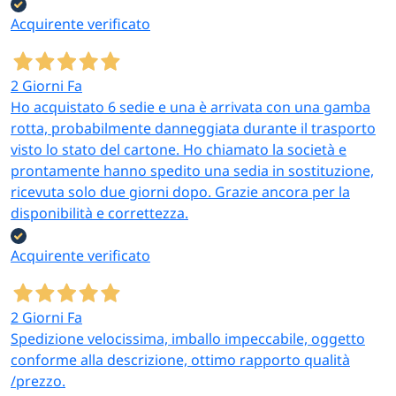
Acquirente verificato
Bar e caffetterie
Pizzerie e ristoranti
Bicchierini caffè
Posate monouso,
2 Giorni Fa
75/80/90 ml, palette, kit
tovaglioli, tovagliette
Ho acquistato 6 sedie e una è arrivata con una gamba
completi
TNT
rotta, probabilmente danneggiata durante il trasporto
visto lo stato del cartone. Ho chiamato la società e
prontamente hanno spedito una sedia in sostituzione,
ricevuta solo due giorni dopo. Grazie ancora per la
Catering e mense
Gelaterie e take-
disponibilità e correttezza.
away
Kit stoviglie da 150, 900
Bicchieri, coperchi,
e 1500 pezzi
cucchiaini
Acquirente verificato
biodegradabili
2 Giorni Fa
Spedizione velocissima, imballo impeccabile, oggetto
conforme alla descrizione, ottimo rapporto qualità
Hotel, B&B e
Feste ed eventi
strutture ricettive
Kit per buffet, sagre,
/prezzo.
Vedi anche la
linea