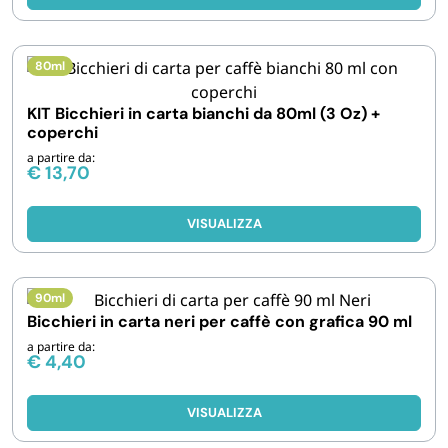
80ml
KIT Bicchieri in carta bianchi da 80ml (3 Oz) +
coperchi
a partire da:
€
13,70
VISUALIZZA
90ml
Bicchieri in carta neri per caffè con grafica 90 ml
a partire da:
€
4,40
VISUALIZZA