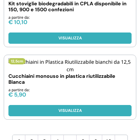
Kit stoviglie biodegradabili in CPLA disponibile in
150, 900 e 1500 confezioni
a partire da:
€
10,10
VISUALIZZA
12,5cm
Cucchiaini monouso in plastica riutilizzabile
Bianca
a partire da:
€
5,90
VISUALIZZA