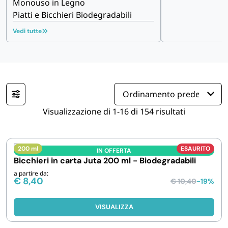
Monouso in Legno
Piatti e Bicchieri Biodegradabili
IGIENE E PULIZIA
Vedi tutte
CASA E PERSONA
FERRAMENTA E LINEA AUTO
PERSONA E MEDICALI
Visualizzazione di 1-16 di 154 risultati
AVVOLGENTI E CONTENITORI ALIMENTARI
200 ml
ESAURITO
IN OFFERTA
Bicchieri in carta Juta 200 ml - Biodegradabili
PET
a partire da:
€
8,40
€
10,40
-19%
PARTY
VISUALIZZA