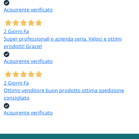
comunioni, matrimoni
cortesia HoReCa
Acquirente verificato
2 Giorni Fa
Privati
Super professionali e azienda seria. Veloci e ottimi
Assortimenti per feste
prodotti! Grazie!
in casa, compleanni,
cene all’aperto
Acquirente verificato
2 Giorni Fa
Come scegliere le stoviglie giuste
Ottimo venditore buon prodotto ottima spedizione
Definisci l’uso:
occasione singola (monouso) o
consigliato
servizio ripetuto (riutilizzabili).
Valuta la sostenibilità:
per locali con clientela
Acquirente verificato
attenta all’ambiente o per adeguarsi alla normativa
SUP, scegli la linea biodegradabile in CPLA, carta o
legno.
Calcola le quantità:
i nostri kit sono disponibili in