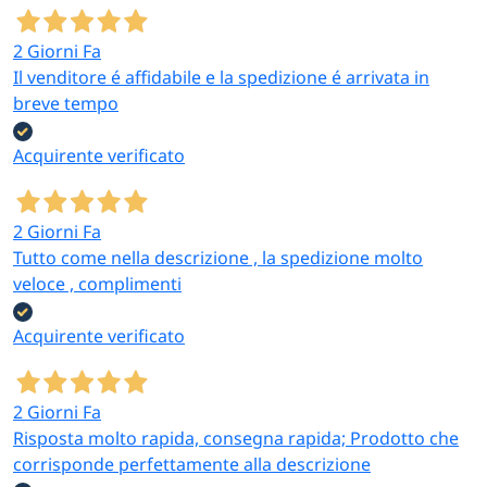
alti
volumi
2 Giorni Fa
Il venditore é affidabile e la spedizione é arrivata in
Buffet
breve tempo
eleganti,
Plastica
cene
Riutilizzo
Acquirente verificato
Riutilizzabile
rigida
all’aperto,
dopo lavaggi
lavabile
uso
ripetuto
2 Giorni Fa
Tutto come nella descrizione , la spedizione molto
veloce , complimenti
Tovaglie e tovaglioli
Completiamo l’allestimento della tavola con
tovagliette
Acquirente verificato
in TNT
e
tovaglioli monouso
disponibili in più
grammature, colori e formati, adatti sia al servizio
quotidiano nei locali sia all’allestimento di banchetti,
2 Giorni Fa
matrimoni e cerimonie.
Risposta molto rapida, consegna rapida; Prodotto che
corrisponde perfettamente alla descrizione
A chi si rivolge questa categoria