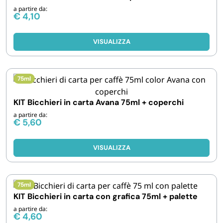
a partire da:
€
4,10
VISUALIZZA
75ml
KIT Bicchieri in carta Avana 75ml + coperchi
a partire da:
€
5,60
VISUALIZZA
75ml
KIT Bicchieri in carta con grafica 75ml + palette
a partire da:
€
4,60