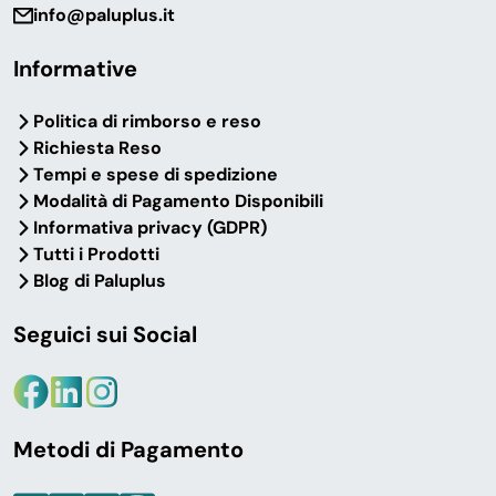
info@paluplus.it
Informative
Domande frequenti
Politica di rimborso e reso
Richiesta Reso
Tempi e spese di spedizione
Modalità di Pagamento Disponibili
Le stoviglie biodegradabili Paluplus sono
Informativa privacy (GDPR)
conformi alla normativa SUP?
Tutti i Prodotti
Blog di Paluplus
Posso ordinare stoviglie monouso
personalizzate con il logo della mia attività?
Seguici sui Social
Qual è il quantitativo minimo d’ordine?
Metodi di Pagamento
In quanto tempo arrivano le stoviglie ordinate?