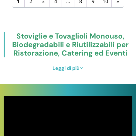
1
2
3
4
…
8
9
10
»
Stoviglie e Tovaglioli Monouso,
Biodegradabili e Riutilizzabili per
Ristorazione, Catering ed Eventi
Paluplus è un ecommerce italiano specializzato nella
Leggi di più
fornitura di stoviglie monouso, tovaglioli e articoli
per la tavola
destinati a professionisti della
ristorazione, del catering, dell’HoReCa e a privati. Con
oltre
150 articoli sempre disponibili in pronta
consegna
dal nostro magazzino di Mercato San
Severino (Salerno), serviamo pizzerie, bar, ristoranti,
gelaterie, hotel, mense, organizzatori di eventi e
famiglie in tutta Italia.