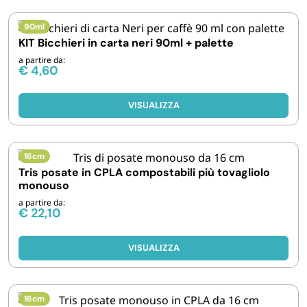
90ml
KIT Bicchieri in carta neri 90ml + palette
a partire da:
€
4,60
VISUALIZZA
16cm
Tris posate in CPLA compostabili più tovagliolo
monouso
a partire da:
€
22,10
VISUALIZZA
16cm