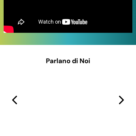
IN QUESTA PAGINA
Le tre linee di stoviglie disponibili
Tovaglie e tovaglioli
A chi si rivolge questa categoria
Come scegliere le stoviglie giuste
Perché acquistare su Paluplus
Parlano di Noi
Domande frequenti
In questa categoria trovi piatti, posate, bicchieri,
tovaglie e tovaglioli in tre linee distinte, pensate per
coprire ogni esigenza di servizio e budget.
Le tre linee di stoviglie disponibili
Stoviglie monouso biodegradabili e compostabili.
La
nostra linea eco-friendly comprende
bicchieri in carta