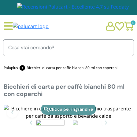
0
Menu
Paluplus
Bicchieri di carta per caffè bianchi 80 ml con coperchi
Bicchieri di carta per caffè bianchi 80 ml
STOVIGLIE E TOVAGLIOLI
con coperchi
Chi siamo
GIARDINO E ARREDO PER ESTERNO
Zoom
Personalizzazione Monouso
IMBALLAGGIO E CANCELLERIA