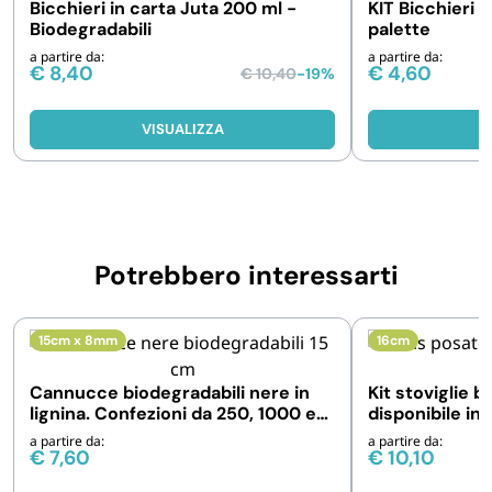
Bicchieri in carta Juta 200 ml -
KIT Bicchieri i
Biodegradabili
palette
a partire da:
a partire da:
€
8,40
€
4,60
€
10,40
-19%
VISUALIZZA
V
Potrebbero interessarti
15cm x 8mm
16cm
Cannucce biodegradabili nere in
Kit stoviglie b
lignina. Confezioni da 250, 1000 e
disponibile in
10000 pezzi
confezioni
a partire da:
a partire da:
€
7,60
€
10,10