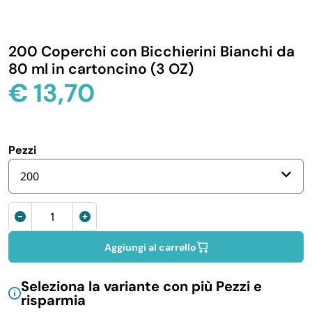
IGIENE E PULIZIA
200 Coperchi con Bicchierini Bianchi da
CASA E PERSONA
80 ml in cartoncino (3 OZ)
€
13,70
FERRAMENTA E LINEA AUTO
PERSONA E MEDICALI
Pezzi
200
AVVOLGENTI E CONTENITORI ALIMENTARI
Bicchieri
di
PET
carta
Aggiungi al carrello
per
caffè
PARTY
Seleziona la variante con più Pezzi e
bianchi
risparmia
80