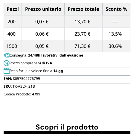
FORNITURE SETTORE HO.RE.CA
ml
Pezzi
Prezzo unitario
Prezzo totale
Sconto %
con
Tabella dei prezzi unitari in base alla quantità di Pezzi
coperchi
200
BIODEGRADABILE
0,07 €
13,70 €
—
quantità
400
0,06 €
23,70 €
13.5%
1500
0,05 €
71,30 €
30.6%
Consegna:
24/48h lavorativi dall'evasione
Prezzi comprensivi di
IVA
Reso facile e veloce fino a
14 gg
EAN:
8057502776799
SKU:
TK-A3LX-J21B
Codice Prodotto:
4799
Scopri il prodotto