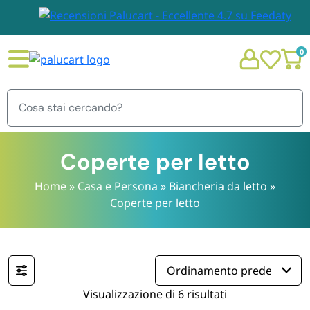
0
Menu
Coperte per letto
Home
»
Casa e Persona
»
Biancheria da letto
»
Coperte per letto
STOVIGLIE E TOVAGLIOLI
Chi siamo
GIARDINO E ARREDO PER ESTERNO
Personalizzazione Monouso
IMBALLAGGIO E CANCELLERIA
Visualizzazione di 6 risultati