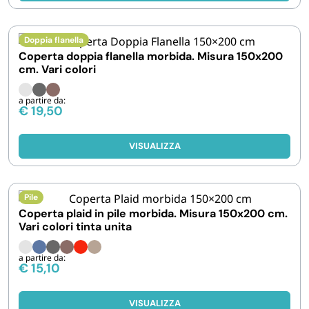
FORNITURE SETTORE HO.RE.CA
Doppia flanella
BIODEGRADABILE
Coperta doppia flanella morbida. Misura 150x200
cm. Vari colori
a partire da:
€
19,50
VISUALIZZA
Pile
Coperta plaid in pile morbida. Misura 150x200 cm.
Vari colori tinta unita
a partire da:
€
15,10
VISUALIZZA