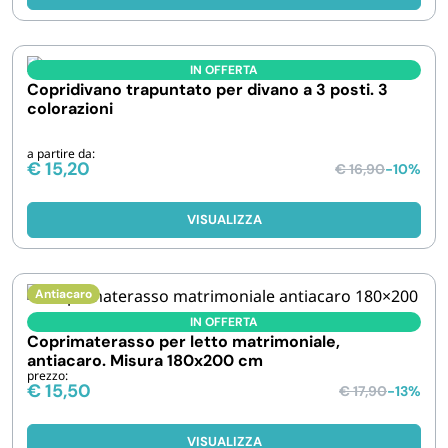
IN OFFERTA
Copridivano trapuntato per divano a 3 posti. 3
colorazioni
a partire da:
€
15,20
€
16,90
-10%
VISUALIZZA
Antiacaro
IN OFFERTA
Coprimaterasso per letto matrimoniale,
antiacaro. Misura 180x200 cm
prezzo:
€
15,50
€
17,90
-13%
VISUALIZZA