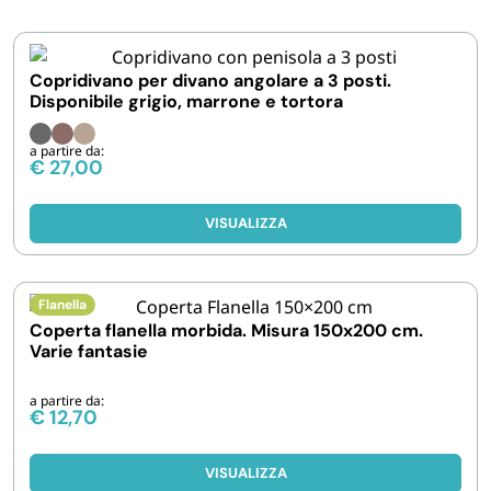
IGIENE E PULIZIA
Copridivano per divano angolare a 3 posti.
Disponibile grigio, marrone e tortora
CASA E PERSONA
a partire da:
€
27,00
FERRAMENTA E LINEA AUTO
VISUALIZZA
PERSONA E MEDICALI
AVVOLGENTI E CONTENITORI ALIMENTARI
Flanella
Coperta flanella morbida. Misura 150x200 cm.
Varie fantasie
PET
a partire da:
€
12,70
PARTY
VISUALIZZA