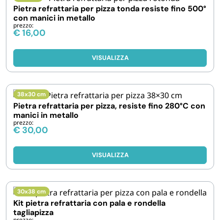
FORNITURE SETTORE HO.RE.CA
Pietra refrattaria per pizza tonda resiste fino 500°
con manici in metallo
prezzo:
€
16,00
BIODEGRADABILE
VISUALIZZA
38x30 cm
Pietra refrattaria per pizza, resiste fino 280°C con
manici in metallo
prezzo:
€
30,00
VISUALIZZA
30x38 cm
Kit pietra refrattaria con pala e rondella
tagliapizza
prezzo: