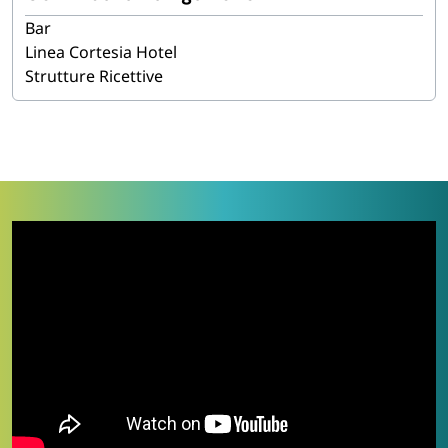
pala e rondella tagliapizza, spianatoie in legno 80×48
Bar
cm, cassette impasto professionali 30×40 e 60×40×10
Linea Cortesia Hotel
cm con o senza coperchio, piatti pizza in melamina da
Strutture Ricettive
33 cm, forchettine in plastica riutilizzabili a doppia
punta, cartoni pizza nei formati standard del settore
(24×24, 32×32, 33×33, 34×56, 40×60 cm) e scatole fritti
15×22 cm. Soluzione completa per
pizzerie classiche,
pizzerie al taglio e da asporto, food truck pizza,
ristoranti con forno a legna, scuole pizzaioli e
catering
. Pronta consegna in tutta Italia e prezzi
all’ingrosso.
IN QUESTA PAGINA
Tipologie di attrezzature pizzeria disponibili
A chi si rivolge questa categoria
Perché acquistare su Paluplus
Domande frequenti