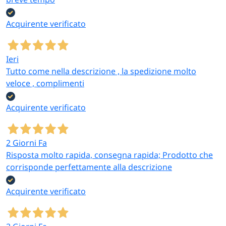
Pizzerie classiche e
Pizzerie al taglio
Acquirente verificato
tradizionali
Cassette impasto 60×40,
Pietre refrattarie 500°C
spianatoia 80×48,
per forno a legna,
cartoni pizza grandi
cassette impasto,
Ieri
34×56 e 40×60 cm per
spianatoia, cartoni pizza
Tutto come nella descrizione , la spedizione molto
pizza al metro
per asporto
veloce , complimenti
Acquirente verificato
Pizzerie da asporto e
Food truck e street
delivery
food pizza
2 Giorni Fa
Cartoni pizza in tutti i
Set pietra pizza
Risposta molto rapida, consegna rapida; Prodotto che
formati, scatole fritti,
compatti, piatti
corrisponde perfettamente alla descrizione
set servizio per
melamina infrangibili,
consegna a domicilio
forchettine riutilizzabili
Acquirente verificato