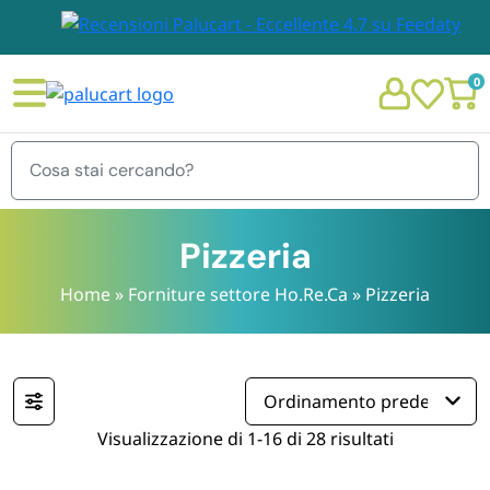
0
Menu
Pizzeria
Home
»
Forniture settore Ho.Re.Ca
»
Pizzeria
STOVIGLIE E TOVAGLIOLI
Chi siamo
GIARDINO E ARREDO PER ESTERNO
Personalizzazione Monouso
Visualizzazione di 1-16 di 28 risultati
IMBALLAGGIO E CANCELLERIA