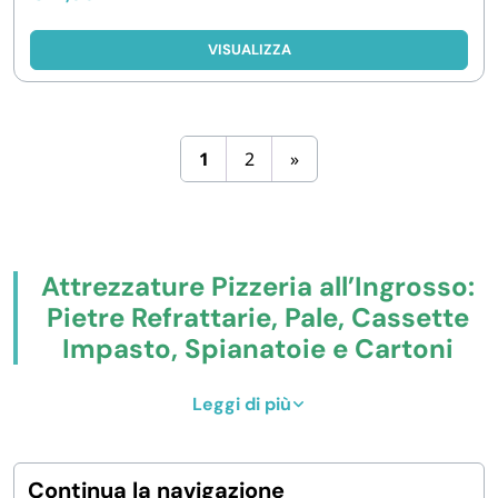
VISUALIZZA
1
2
»
Attrezzature Pizzeria all’Ingrosso:
Pietre Refrattarie, Pale, Cassette
Impasto, Spianatoie e Cartoni
Pizza
Leggi di più
Compra online
attrezzature professionali per
pizzeria
: pietre refrattarie rotonde 32,5 cm (fino a
Continua la navigazione
500°C) e rettangolari 38×30 cm, set pizza completi con