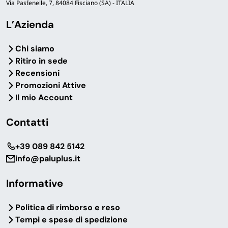
Via Pastenelle, 7, 84084 Fisciano (SA) - ITALIA
L’Azienda
Chi siamo
Domande frequenti
Ritiro in sede
Recensioni
Promozioni Attive
Il mio Account
Pietra refrattaria rotonda o rettangolare: quale
scegliere?
Contatti
Cassette impasto pizza 30×40 o 60×40: quale
‎+39 089 842 5142
formato scegliere?
info@paluplus.it
Informative
Cosa include il set pizza con pala e rondella?
Politica di rimborso e reso
Tempi e spese di spedizione
La spianatoia in legno 80×48 cm è obbligatoria