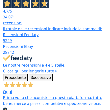
80×48 cm
impilabili
4,7
/5
professionali
34.071
Pietre refrattarie
Per forni
recensioni
rotonde 32,5 cm
casalinghi,
Il totale delle recensioni indicate include la somma di:
(fino a 500°C) e
professionali,
Recensioni Feedaty
rettangolari 38×30
BBQ, friggitrici
5229
Cottura
cm (fino a 280°C),
ad aria.
Recensioni Ebay
set completi con
Resistenza
28842
pietra + pala +
termica adatta
rondella tagliapizza
a forno a legna
Le nostre recensioni a 4 e 5 stelle.
Clicca qui per leggerle tutte >
Lavabili in
Piatti pizza in
Precedente
Successivo
lavastoviglie,
melamina da 33 cm,
infrangibili,
Servizio
forchettine doppia
Oggi
dimensionati
punta in plastica
Prima volta che acquisto su questa piattaforma; tutto
per pizza tonda
riutilizzabile
bene, merce a prezzi competitivi e spedizione veloce.
classica