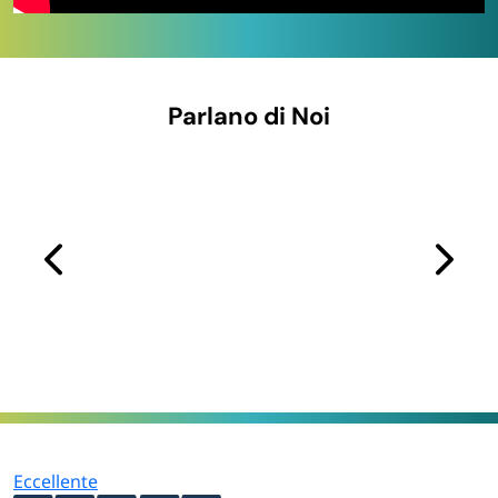
Tipologie di attrezzature pizzeria
Parlano di Noi
disponibili
Il catalogo Paluplus per il settore pizzeria comprende
quattro famiglie funzionali, una per ogni fase della
lavorazione della pizza dalla preparazione al servizio:
Fase di
Attrezzature
Caratteristiche
lavorazione
Per lievitazione
panetti,
Cassette impasto
gestione massa
30×40×10 cm e
fresca,
Preparazione
60×40×10 cm (con o
formatura al
e impasto
senza coperchio),
banco.
Eccellente
spianatoia in legno
Cassette