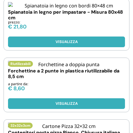
Spianatoia in legno per impastare - Misura 80x48
cm
prezzo:
€
21,80
VISUALIZZA
Riutilizzabili
Forchettine a 2 punte in plastica riutilizzabile da
8,5 cm
a partire da:
€
8,60
VISUALIZZA
32x32x3cm
Contenitori porta pizza Bianco. Chiusura italiana.