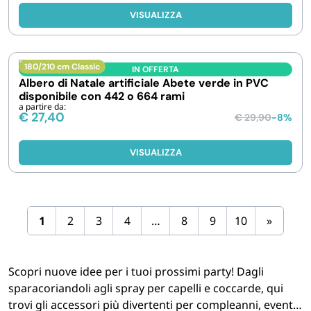
VISUALIZZA
180/210 cm Classic
IN OFFERTA
Albero di Natale artificiale Abete verde in PVC
disponibile con 442 o 664 rami
a partire da:
€
27,40
€
29,90
-8%
VISUALIZZA
1
2
3
4
…
8
9
10
»
Scopri nuove idee per i tuoi prossimi party! Dagli
sparacoriandoli agli spray per capelli e coccarde, qui
trovi gli accessori più divertenti per compleanni, eventi