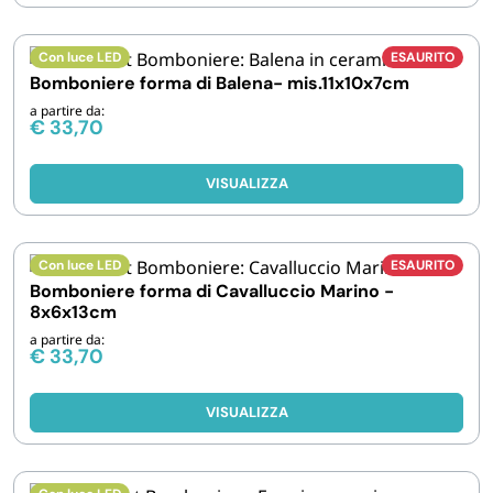
FORNITURE SETTORE HO.RE.CA
Con luce LED
ESAURITO
BIODEGRADABILE
Bomboniere forma di Balena- mis.11x10x7cm
a partire da:
€
33,70
VISUALIZZA
Con luce LED
ESAURITO
Bomboniere forma di Cavalluccio Marino -
8x6x13cm
a partire da:
€
33,70
VISUALIZZA