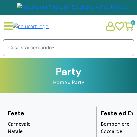
0
Menu
Party
Home
»
Party
STOVIGLIE E TOVAGLIOLI
Chi siamo
GIARDINO E ARREDO PER ESTERNO
Feste
Feste ed Ev
Personalizzazione Monouso
Carnevale
Bomboniere
IMBALLAGGIO E CANCELLERIA
Natale
Coccarde