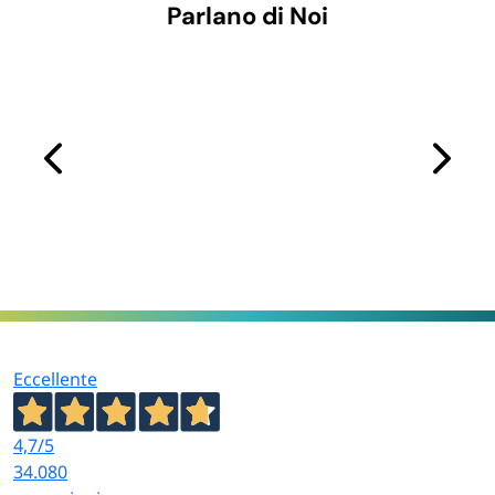
Parlano di Noi
Eccellente
4,7
/5
34.080