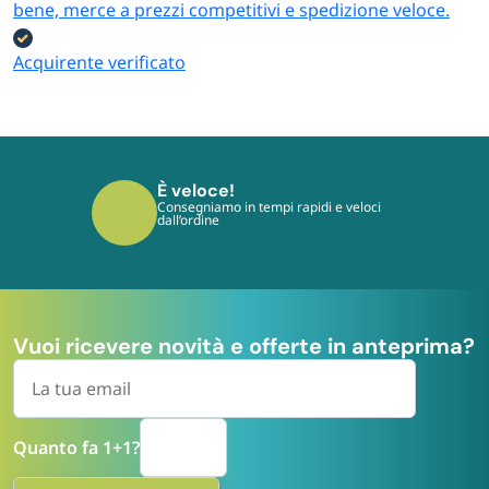
bene, merce a prezzi competitivi e spedizione veloce.
Acquirente verificato
È veloce!
Consegniamo in tempi rapidi e veloci
dall’ordine
Vuoi ricevere novità e offerte in anteprima?
Quanto fa 1+1?