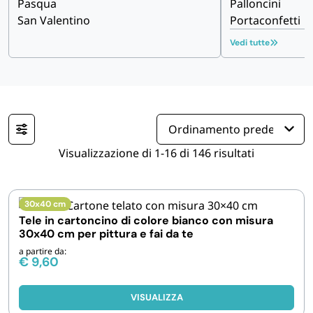
Pasqua
Palloncini
San Valentino
Portaconfetti
IGIENE E PULIZIA
Vedi tutte
CASA E PERSONA
FERRAMENTA E LINEA AUTO
PERSONA E MEDICALI
Visualizzazione di 1-16 di 146 risultati
AVVOLGENTI E CONTENITORI ALIMENTARI
30x40 cm
Tele in cartoncino di colore bianco con misura
30x40 cm per pittura e fai da te
PET
a partire da:
€
9,60
PARTY
VISUALIZZA