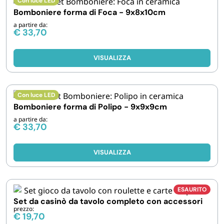
Con luce LED
Bomboniere forma di Foca - 9x8x10cm
a partire da:
€
33,70
VISUALIZZA
Con luce LED
Bomboniere forma di Polipo - 9x9x9cm
a partire da:
€
33,70
VISUALIZZA
ESAURITO
Set da casinò da tavolo completo con accessori
prezzo:
€
19,70