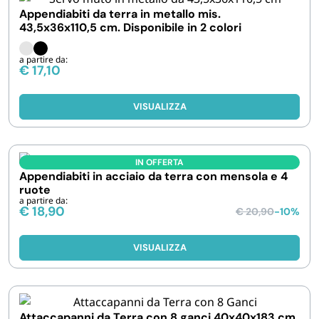
Appendiabiti da terra in metallo mis.
43,5x36x110,5 cm. Disponibile in 2 colori
a partire da:
€
17,10
VISUALIZZA
IN OFFERTA
Appendiabiti in acciaio da terra con mensola e 4
ruote
a partire da:
€
18,90
€
20,90
-10%
VISUALIZZA
Attaccapanni da Terra con 8 ganci 40x40x183 cm,