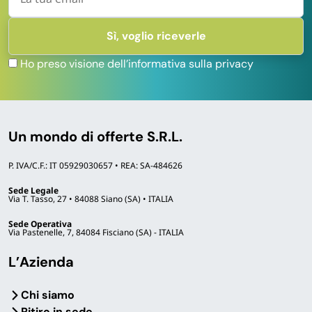
65×36×51 cm
pieghevole e
(porta valigia);
C
sgabello porta
Porta valigia
65×36×36 cm
os
valigia in
in bambù
(sgabello) —
ho
Ho preso visione dell’informativa sulla privacy
bambù per
bambù
ag
stanza ospiti,
naturale
B&B e hotel
Un mondo di offerte S.R.L.
A chi si rivolge questa categoria
P. IVA/C.F.: IT 05929030657 • REA: SA-484626
Sede Legale
Famiglie con armadi
Cabine armadio e
Via T. Tasso, 27 • 84088 Siano (SA) • ITALIA
disordinati
walk-in closet
Sede Operativa
Le
scatole pieghevoli in
Custodie copriabiti,
Via Pastenelle, 7, 84084 Fisciano (SA) - ITALIA
tessuto
e gli
organizer
porta cravatte,
da appendere a 4
servomuti in legno noce
L’Azienda
ripiani
riportano ordine
o naturale e
nell’armadio standard;
appendiabiti con ruote
Chi siamo
per la biancheria sporca
organizzano i grandi
Ritiro in sede