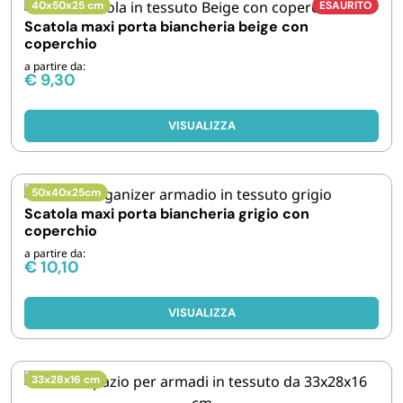
40x50x25 cm
ESAURITO
Scatola maxi porta biancheria beige con
coperchio
a partire da:
€
9,30
VISUALIZZA
50x40x25cm
Scatola maxi porta biancheria grigio con
coperchio
a partire da:
€
10,10
VISUALIZZA
33x28x16 cm