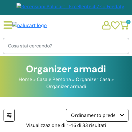
0
Menu
Organizer armadi
Home
»
Casa e Persona
»
Organizer Casa
»
Organizer armadi
STOVIGLIE E TOVAGLIOLI
Chi siamo
GIARDINO E ARREDO PER ESTERNO
Personalizzazione Monouso
IMBALLAGGIO E CANCELLERIA
Visualizzazione di 1-16 di 33 risultati