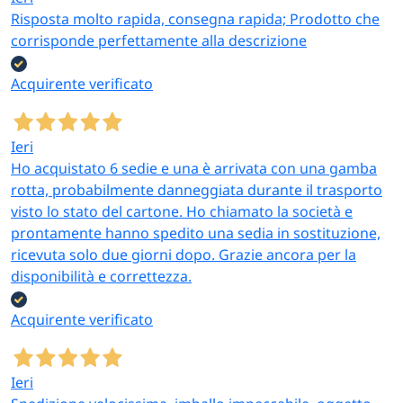
classiche in
Ca
Risposta molto rapida, consegna rapida; Prodotto che
legno naturale
Singole, set 20
Grucce in
le
corrisponde perfettamente alla descrizione
o verniciato
colorate, pack
legno
la
colorato per
36/72 pz
ho
Acquirente verificato
appendere capi
senza segnarli
Ieri
Grucce in
Ho acquistato 6 sedie e una è arrivata con una gamba
plastica
rotta, probabilmente danneggiata durante il trasporto
salvaspazio
Plastica 33×5,5
Ca
visto lo stato del cartone. Ho chiamato la società e
Grucce
bianche e
cm bianche;
ar
prontamente hanno spedito una sedia in sostituzione,
salvaspazio e
versione in
cartone
ho
ricevuta solo due giorni dopo. Grazie ancora per la
biodegradabili
cartone fibrato
biodegradabile
fr
disponibilità e correttezza.
biodegradabile
30 cm — set 6
per soluzioni
Acquirente verificato
eco
9-10 ganci
Attaccapanni a
Ieri
metallo; 10
parete in legno