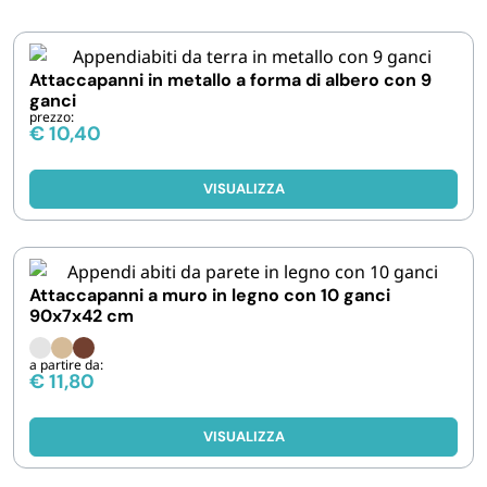
IGIENE E PULIZIA
Attaccapanni in metallo a forma di albero con 9
ganci
CASA E PERSONA
prezzo:
€
10,40
FERRAMENTA E LINEA AUTO
VISUALIZZA
PERSONA E MEDICALI
Attaccapanni a muro in legno con 10 ganci
AVVOLGENTI E CONTENITORI ALIMENTARI
90x7x42 cm
PET
a partire da:
€
11,80
PARTY
VISUALIZZA