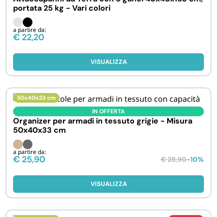
portata 25 kg - Vari colori
a partire da:
€
22,20
VISUALIZZA
50x40x33 cm
IN OFFERTA
Organizer per armadi in tessuto grigie - Misura
50x40x33 cm
a partire da:
€
25,90
€
28,90
-10%
VISUALIZZA