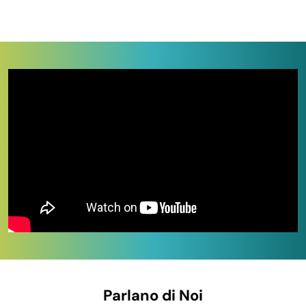
grucce salvaspazio in plastica
,
grucce in cartone
biodegradabile
,
attaccapanni a parete e a piantana
,
servomuti in legno e metallo
,
appendiabiti con
ruote
,
ganci multifunzione
,
sacchi sottovuoto
salvaspazio
e
porta valigia in bambù
. Sulle pezzature
multiple il
prezzo unitario scende selezionando la
confezione più grande
. Per completare il riordino di
tutta la casa nella stessa macro-categoria vedi anche
organizer per scarpe
,
organizer cassetto bagno
,
cesti
porta biancheria sporca
,
cesti in vimini
e
contenitori in
plastica trasparente
. Per stendibiancheria e cura del
bucato vedi
accessori per il bucato
. Pronta consegna e
pagamenti sicuri.
IN QUESTA PAGINA
Tipologie e formati disponibili a stock
Parlano di Noi
A chi si rivolge questa categoria