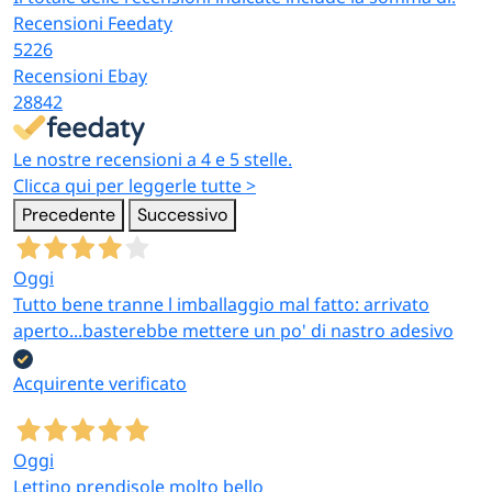
singole e in set
Recensioni Feedaty
dell’armadio
da 2
5226
Recensioni Ebay
Mensole in
28842
tessuto a 4
ripiani da
Ar
Le nostre recensioni a 4 e 5 stelle.
appendere
Organizer da
30×30×80 cm —
po
Clicca qui per leggerle tutte >
all’asta
appendere
blu
sc
Precedente
Successivo
dell’armadio
ca
per ricavare
spazio in
Oggi
altezza
Tutto bene tranne l imballaggio mal fatto: arrivato
aperto...basterebbe mettere un po' di nastro adesivo
Contenitori a
scomparti per
Acquirente verificato
Porta cravatte
Porta cravatte
U
cravatte,
e organizer
12 scomparti
ac
accessori, calze
specifici
32×22×9 cm
co
e biancheria
Oggi
intima
Lettino prendisole molto bello