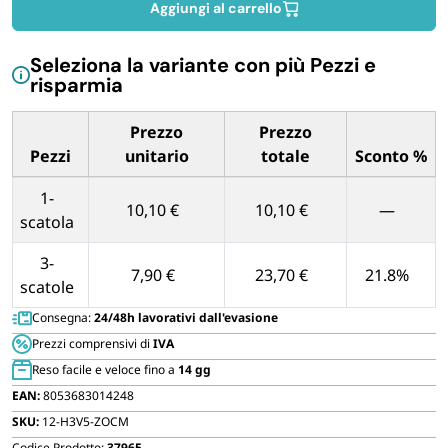
in
Aggiungi al carrello
FORNITURE SETTORE HO.RE.CA
tessuto
grigio
Seleziona la variante con più Pezzi e
BIODEGRADABILE
quantità
risparmia
Prezzo
Prezzo
Pezzi
unitario
totale
Sconto %
Tabella dei prezzi unitari in base alla quantità di Pezzi
1-
10,10 €
10,10 €
—
scatola
3-
7,90 €
23,70 €
21.8%
scatole
Consegna:
24/48h lavorativi dall'evasione
Prezzi comprensivi di
IVA
Reso facile e veloce fino a
14 gg
EAN:
8053683014248
SKU:
12-H3V5-ZOCM
Codice Prodotto:
37965