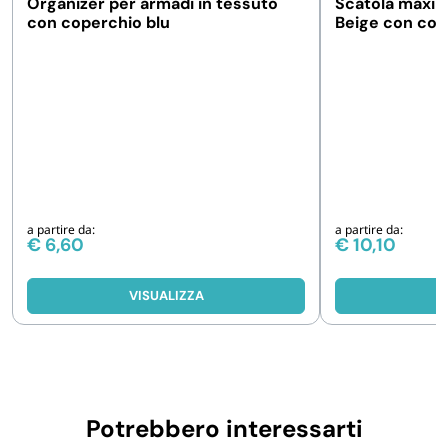
Organizer per armadi in tessuto
Scatola maxi p
con coperchio blu
Beige con cop
a partire da:
a partire da:
€
6,60
€
10,10
VISUALIZZA
V
Potrebbero interessarti