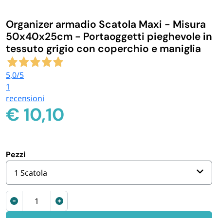
IGIENE E PULIZIA
Organizer armadio Scatola Maxi - Misura
50x40x25cm - Portaoggetti pieghevole in
CASA E PERSONA
tessuto grigio con coperchio e maniglia
5,0
/5
FERRAMENTA E LINEA AUTO
1
recensioni
PERSONA E MEDICALI
€
10,10
AVVOLGENTI E CONTENITORI ALIMENTARI
Pezzi
PET
1 Scatola
PARTY
Organizer
armadio