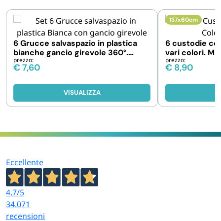
137x60cm
6 Grucce salvaspazio in plastica
6 custodie cop
bianche gancio girevole 360°.
vari colori. M
prezzo:
prezzo:
Misure 33x5,5cm
€
7,60
€
8,90
VISUALIZZA
V
Eccellente
4,7
/5
34.071
recensioni