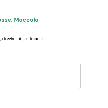
Rosse, Moccolo
, ricevimenti, cerimonie,
ole creare atmosfera in
dele coniche in cera
nei
 e
portacandele decorativi
e multiple (pack 10, 30, 50
ezione più grande
: agenzie
Per la profumazione
granze floreali, fruttate e
ori e profumatori