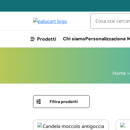
Chi siamo
Personalizzazione
Prodotti
STOVIGLIE E
STOVIGLIE E TOVAGLIOLI
Home
STOVIGLIE RIUTIL
GIARDINO E ARREDO PER
ESTERNO
Piatti riutilizzabili
Posate Riutilizzabil
IMBALLAGGIO E
CANCELLERIA
Bicchieri riutilizzab
Filtra prodotti
Finger Food
IGIENE E PULIZIA
CASA E PERSONA