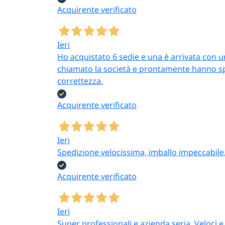
Acquirente verificato
50; per
chiese e liturgie
sulle
antigoccia + portacandele 
cene domestiche regolari
sui 
Ieri
Ho acquistato 6 sedie e una è arrivata con 
chiamato la società e prontamente hanno sped
correttezza.
Forniture all’
Acquirente verificato
Sei un wedding planne
che gestisce cerimoni
Ieri
Spedizione velocissima, imballo impeccabile
Acquirente verificato
Ieri
Domande freque
Super professionali e azienda seria. Veloci e 