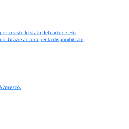
 rosse coniche o moccolo
ieri in metallo e vetro; per
orto visto lo stato del cartone. Ho
o. Grazie ancora per la disponibilità e
i, ristoranti e
dela o un’associazione
0 candele coniche, sui
à /prezzo.