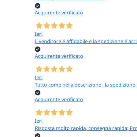
sono indicate per
cerimonie religiose,
Acquirente verificato
comunioni, battesimi e
altre liturgie che
richiedono candele
Ieri
coordinate.
Il venditore é affidabile e la spedizione é ar
Acquirente verificato
Perché acquista
Ieri
Sconto progressivo sulle 
Tutto come nella descrizione , la spedizione
conveniente
Tre colori standard di can
Acquirente verificato
ricorrenze)
Cera antigoccia
sui moccol
Ieri
Portacandele coordinati
:
Risposta molto rapida, consegna rapida; Pr
Pronta consegna
e pagamen
Come scegliere candele e