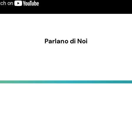
one
ele decorativo con bicchiere portacandela a
Più colori — con
uore, ideale per allestimenti romantici e
bicchiere
Parlano di Noi
ele a colonna alta per candele coniche o
Più colori e altez
look classico per centrotavola e mensole
ele decorativo con 4 bicchieri in vetro su
 in metallo: una piccola lampada da tavolo
Metallo e vetro
ica
 questa categoria
Ristoranti, wine bar e
Agenzie eventi e
cene a lume di
wedding planner