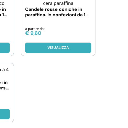
Biodegradabili
 in
Candele rosse coniche in
 10,
paraffina. In confezioni da 10,
30 e 50 pezzi
a partire da:
€
9,60
VISUALIZZA
i in
erse