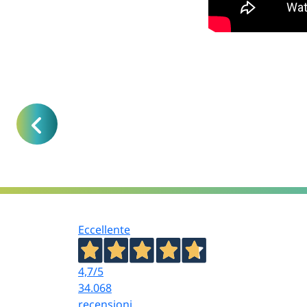
antigoccia
combusti
Portacand
Portacandele
forma di c
a cuore
wedding
Portacandele
Portacand
a colonna
moccolo, 
Portacand
Portacandele
struttura
4 bicchieri
scenograf
Eccellente
A chi si rivolge
4,7
/5
34.068
Wedding, ricevimenti
e cerimonie
recensioni