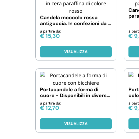
Cand
para
Candela moccolo rossa
FERRAMENTA E LINEA AUTO
30 e
antigoccia. In confezioni da 6
e 12 pezzi
a partire da:
a part
€
15,30
€
9
PERSONA E MEDICALI
VISUALIZZA
AVVOLGENTI E CONTENITORI
ALIMENTARI
PET
Portacandele a forma di
Port
PARTY
cuore - Disponibili in diverse
colo
quantità
dive
a partire da:
a part
€
12,70
€
9
FORNITURE SETTORE
HO.RE.CA
VISUALIZZA
BIODEGRADABILE