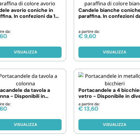
Cannucce 
ele avorio coniche in
Candele bianche coniche
ffina. In confezioni da 10,
paraffina. In confezioni da
 50 pezzi
30 e 50 pezzi
ire da:
a partire da:
,60
€
9,60
VISUALIZZA
VISUALIZZA
acandele da tavola a
Portacandele a 4 bicchier
nna - Disponibili in
vetro - Disponibile in div
rse quantità
quantità
ire da:
a partire da:
,60
€
13,60
VISUALIZZA
VISUALIZZA