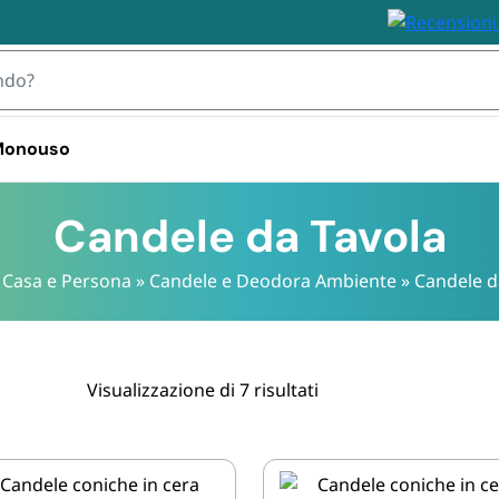
 Monouso
 TOVAGLIOLI
Candele da Tavola
»
Casa e Persona
»
Candele e Deodora Ambiente
»
Candele d
IZZABILI
STOVIGLIE MONOUSO 
STOVIGLIE
PLASTICA
BIODEGRA
 Plastica
Bicchieri plastica e kristal 
Piatti e Bic
i Plastica
usa e getta
Biodegrada
ili
Visualizzazione di 7 risultati
Bicchieri d
Monouso i
Posate e S
Biodegrada