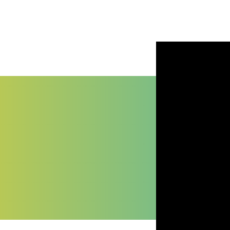
Tipologie e formati disponi
A chi si rivolge questa cat
Perché acquistare su Palu
Domande frequenti
Tipologie e form
Famiglia
Descrizio
Candele
Candele cl
coniche da
o portaca
tavola
elegante
Candele
Candele c
moccolo
evita di s