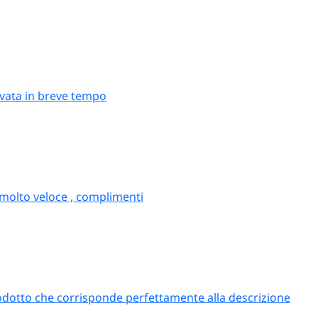
organizza cene in casa
con regolarità, con la
sicurezza che la cera
non sporcherà la
tovaglia.
rivata in breve tempo
re su Paluplus
pezzature
: pack 50 candele coniche e pack 12 moccoli a pre
 molto veloce , complimenti
dele coniche
: avorio (cerimonie), bianco (chiesa, wedding),
i per non sporcare le tovaglie
 a cuore, a colonna, a 4 bicchieri scenografici
odotto che corrisponde perfettamente alla descrizione
ti sicuri
 portacandele giusti
— Per
wedding e cerimonie
orienta sul