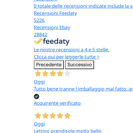
Le
candele coniche
Il totale delle recensioni indicate include la
avorio in pack 50 pezzi
Recensioni Feedaty
sono dotazione standard
5226
di matrimoni e
Recensioni Ebay
cerimonie: una candela
28842
per ogni coperto del
banchetto, con il prezzo
Le nostre recensioni a 4 e 5 stelle.
unitario più conveniente
Clicca qui per leggerle tutte >
del pack maxi.
Precedente
Successivo
Oggi
Tutto bene tranne l imballaggio mal fatto: a
Acquirente verificato
Cerimonie religiose e
chiese
Le
candele bianche
Oggi
coniche
in pack 50 pezzi
Lettino prendisole molto bello