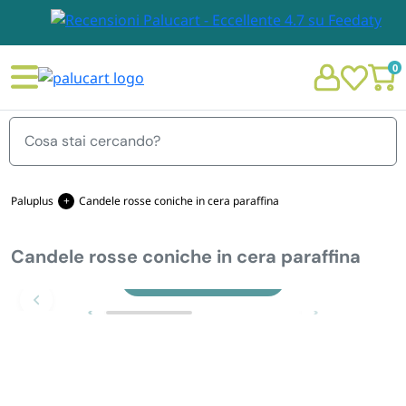
0
Menu
Paluplus
Candele rosse coniche in cera paraffina
Candele rosse coniche in cera paraffina
STOVIGLIE E TOVAGLIOLI
Chi siamo
Zoom
GIARDINO E ARREDO PER ESTERNO
Personalizzazione Monouso
IMBALLAGGIO E CANCELLERIA