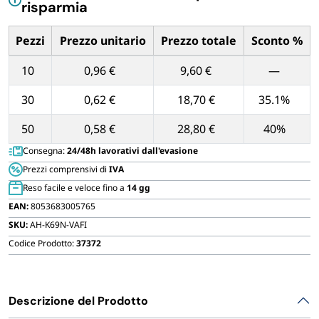
paraffina
risparmia
FORNITURE SETTORE HO.RE.CA
quantità
Pezzi
Prezzo unitario
Prezzo totale
Sconto %
BIODEGRADABILE
Tabella dei prezzi unitari in base alla quantità di Pezzi
10
0,96 €
9,60 €
—
30
0,62 €
18,70 €
35.1%
50
0,58 €
28,80 €
40%
Consegna:
24/48h lavorativi dall'evasione
Prezzi comprensivi di
IVA
Reso facile e veloce fino a
14 gg
EAN:
8053683005765
SKU:
AH-K69N-VAFI
Codice Prodotto:
37372
Descrizione del Prodotto