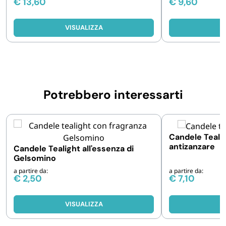
€
13,60
€
9,60
VISUALIZZA
V
Potrebbero interessarti
Candele Tealigh
antizanzare
Candele Tealight all'essenza di
Gelsomino
a partire da:
a partire da:
€
2,50
€
7,10
VISUALIZZA
V