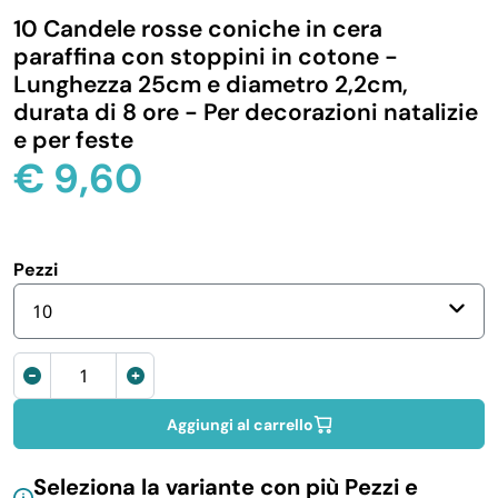
10 Candele rosse coniche in cera
IGIENE E PULIZIA
paraffina con stoppini in cotone -
Lunghezza 25cm e diametro 2,2cm,
CASA E PERSONA
durata di 8 ore - Per decorazioni natalizie
e per feste
€
9,60
FERRAMENTA E LINEA AUTO
PERSONA E MEDICALI
Pezzi
AVVOLGENTI E CONTENITORI ALIMENTARI
10
Candele
PET
rosse
coniche
Aggiungi al carrello
PARTY
in
cera
Seleziona la variante con più Pezzi e