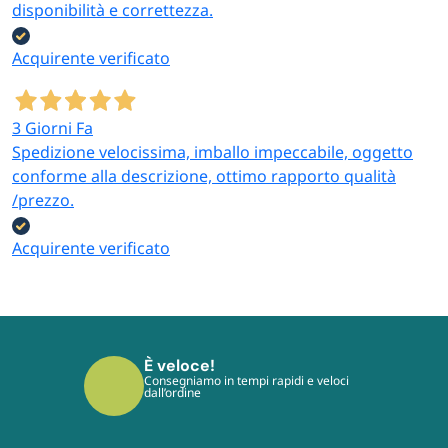
disponibilità e correttezza.
Acquirente verificato
Chi vuole risolvere
Allestimento area
acqua verde o
piscina completa
3 Giorni Fa
torbida
Per completare la zona
Alghicida liquido, dicloro
Spedizione velocissima, imballo impeccabile, oggetto
bagno con sedute e
56 granulare per
conforme alla descrizione, ottimo rapporto qualità
relax, vedi
lettini
trattamenti d’urto e
/prezzo.
prendisole per piscina e
correttore pH meno
giardino
.
sono le tre leve
Acquirente verificato
principali per riportare
l’acqua a parametri
corretti.
È veloce!
Consegniamo in tempi rapidi e veloci
dall’ordine
Perché acquistare su Paluplus