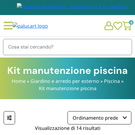
0
Menu
Kit manutenzione piscina
Home
»
Giardino e arredo per esterno
»
Piscina
»
Kit manutenzione piscina
STOVIGLIE E TOVAGLIOLI
Chi siamo
GIARDINO E ARREDO PER ESTERNO
Personalizzazione Monouso
IMBALLAGGIO E CANCELLERIA
Visualizzazione di 14 risultati