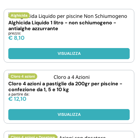
IGIENE E PULIZIA
Alghicida
Alghicida Liquido 1 litro - non schiumogeno -
antialghe azzurrante
CASA E PERSONA
prezzo:
€
8,10
FERRAMENTA E LINEA AUTO
VISUALIZZA
PERSONA E MEDICALI
Cloro 4 azioni
Cloro 4 azioni a pastiglie da 200gr per piscine -
AVVOLGENTI E CONTENITORI ALIMENTARI
confezione da 1, 5 e 10 kg
a partire da:
€
12,10
PET
VISUALIZZA
PARTY
Cloro 4 azioni + Dosatore