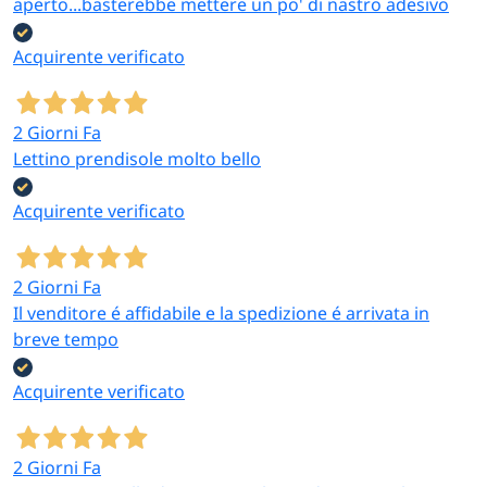
aperto...basterebbe mettere un po' di nastro adesivo
vasca
superficiale e
telone
fondo d
protezione del
sottopiscina
piscina
Acquirente verificato
fondo
472×472 cm
Kit per la
verifica dei
2 Giorni Fa
valori chimici
Control
Lettino prendisole molto bello
Test analisi
Test cloro,
dell’acqua
settiman
acqua
pH e bromo
prima del
routine
Acquirente verificato
dosaggio dei
prodotti
2 Giorni Fa
Il venditore é affidabile e la spedizione é arrivata in
A chi si rivolge questa categoria
breve tempo
Acquirente verificato
Privati con piscina
Possessori di piscina
fuori terra
interrata
Cloro 4 azioni in
I formati grandi di cloro
2 Giorni Fa
pastiglie, dosatore
e pH meno (5-10 kg), il