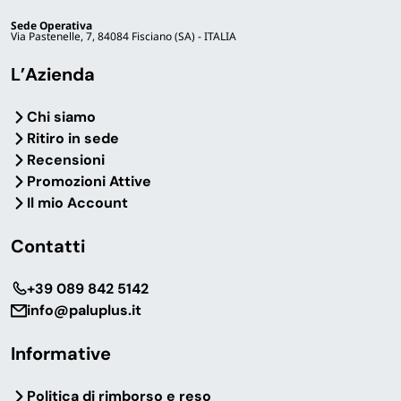
Forniture stagionali per
Sede Operativa
Via Pastenelle, 7, 84084 Fisciano (SA) - ITALIA
agriturismi, residence e hotel con
piscina
L’Azienda
Hai una struttura ricettiva con piscina e devi
Chi siamo
gestire la manutenzione dell’intera stagione?
Ritiro in sede
Possiamo offrirti condizioni dedicate sui
Recensioni
formati grandi di cloro e pH e sui kit di pulizia
Promozioni Attive
professionali.
Il mio Account
Richiedi un preventivo
Contatti
‎+39 089 842 5142
info@paluplus.it
Domande frequenti
Informative
Politica di rimborso e reso