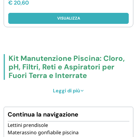
€
20,60
VISUALIZZA
Kit Manutenzione Piscina: Cloro,
pH, Filtri, Reti e Aspiratori per
Fuori Terra e Interrate
Compra online
kit per la manutenzione della piscina
Leggi di più
e prodotti per l’igiene dell’acqua, adatti sia a piscine
fuori terra sia interrate. In catalogo trovi
cloro 4 azioni
in pastiglie
nei formati 1, 5 e 10 kg,
dicloro 56
Continua la navigazione
granulare
,
pastiglie tricloro 90/200
,
correttore pH
Lettini prendisole
meno granulare
,
alghicida liquido 1 L
,
dosatori
Materassino gonfiabile piscina
galleggianti
(anche con termometro integrato e