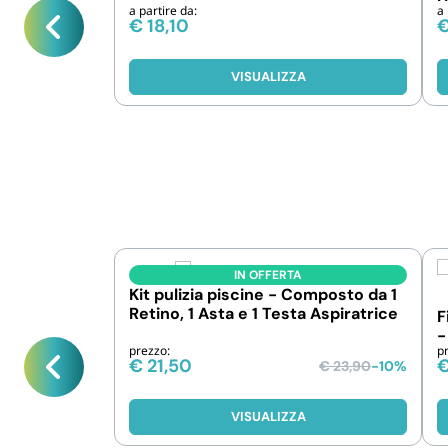
a partire da:
a 
€
18,10
VISUALIZZA
IN OFFERTA
Kit pulizia piscine - Composto da 1
Retino, 1 Asta e 1 Testa Aspiratrice
F
-
prezzo:
p
€
21,50
€
23,90
-10%
VISUALIZZA