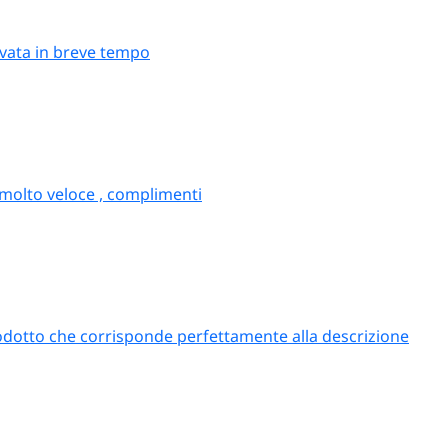
rivata in breve tempo
 molto veloce , complimenti
odotto che corrisponde perfettamente alla descrizione