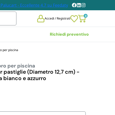
0
Accedi / Registrati
Richiedi preventivo
o per piscina
Vedi tutte
ro per piscina
 
TOVAGLIE E TOVAGLIOLI
DABILI
r pastiglie (Diametro 12,7 cm) -
Tovaglie
a bianco e azzurro
chieri 
Tovaglioli
bili
i Carta
n Legno
et Posate 
bili