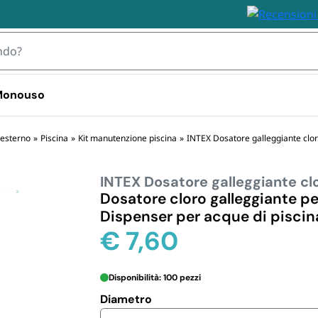
 Monouso
 TOVAGLIOLI
 esterno
»
Piscina
»
Kit manutenzione piscina
»
INTEX Dosatore galleggiante clor
INTEX Dosatore galleggiante clo
IZZABILI
STOVIGLIE MONOUSO 
STOVIGLIE
PLASTICA
BIODEGRA
Dosatore cloro galleggiante pe
 Plastica
Dispenser per acque di piscin
Bicchieri plastica e kristal 
Piatti e Bic
i Plastica
€
7,60
usa e getta
Biodegrada
ili
Bicchieri d
Monouso i
Disponibilità: 100 pezzi
Posate e S
Diametro
Biodegrada