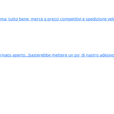
ma; tutto bene, merce a prezzi competitivi e spedizione vel
rrivato aperto...basterebbe mettere un po' di nastro adesiv