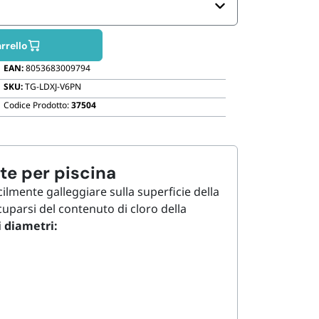
Biodegradabili
rrello
EAN:
8053683009794
SKU:
TG-LDXJ-V6PN
Codice Prodotto:
37504
te per piscina
cilmente galleggiare sulla superficie della
uparsi del contenuto di cloro della
i diametri: