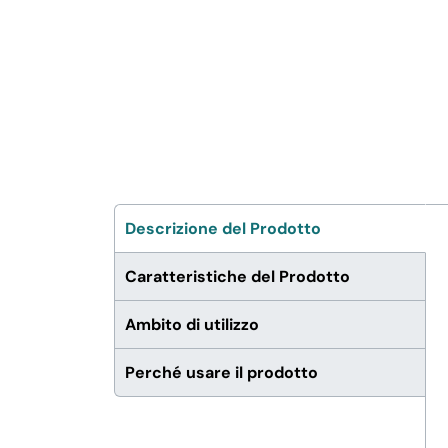
FERRAMENTA E LINEA AUTO
PERSONA E MEDICALI
AVVOLGENTI E CONTENITORI
ALIMENTARI
Descrizione del Prodotto
PET
Caratteristiche del Prodotto
PARTY
Ambito di utilizzo
FORNITURE SETTORE
Perché usare il prodotto
HO.RE.CA
BIODEGRADABILE