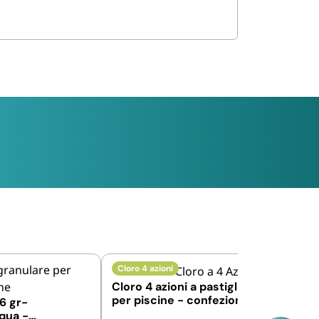
Cloro 4 azioni
Cloro 4 azioni a pastiglie da 200gr
per piscine - confezione da 1, 5 e
6 gr-
10 kg
cqua -