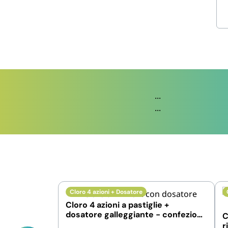
...
...
Cloro 4 azioni + Dosatore
Cloro 4 azioni a pastiglie +
dosatore galleggiante - confezione
C
da 1, 5 e 10 kg
r