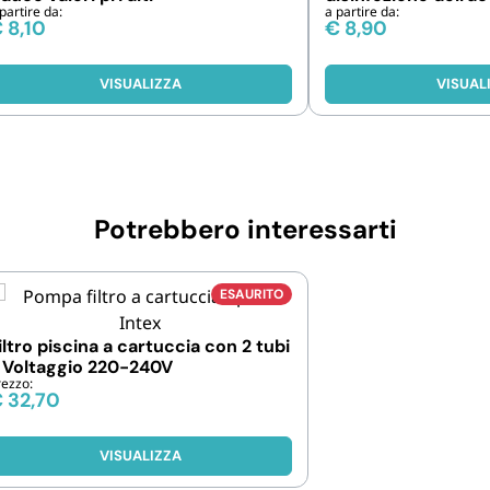
partire da:
a partire da:
confezione da 1, 5 
€
8,10
€
8,90
VISUALIZZA
VISUAL
Potrebbero interessarti
ESAURITO
iltro piscina a cartuccia con 2 tubi
 Voltaggio 220-240V
rezzo:
€
32,70
VISUALIZZA