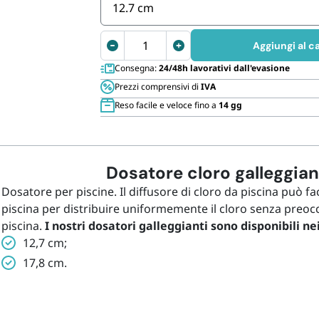
Cannucce 
12.7 cm
INTEX
Aggiungi al ca
Dosatore
Consegna:
24/48h lavorativi dall'evasione
galleggiante
Prezzi comprensivi di
IVA
cloro
Reso facile e veloce fino a
14 gg
per
piscina
quantità
Dosatore cloro galleggian
Dosatore per piscine. Il diffusore di cloro da piscina può fa
piscina per distribuire uniformemente il cloro senza preocc
piscina.
I nostri dosatori galleggianti sono disponibili ne
12,7 cm;
17,8 cm.