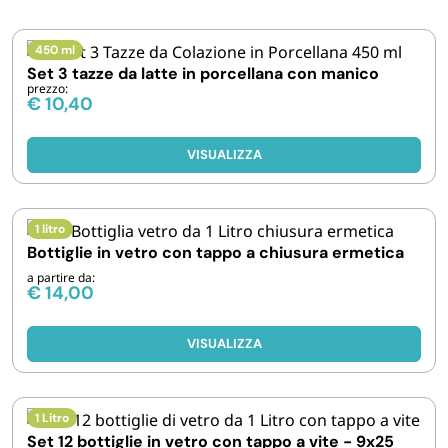
IGIENE E PULIZIA
450 ml
Set 3 tazze da latte in porcellana con manico
prezzo:
CASA E PERSONA
€
10,40
FERRAMENTA E LINEA AUTO
VISUALIZZA
PERSONA E MEDICALI
1 litro
Bottiglie in vetro con tappo a chiusura ermetica
AVVOLGENTI E CONTENITORI ALIMENTARI
a partire da:
€
14,00
PET
VISUALIZZA
PARTY
1 Litro
Set 12 bottiglie in vetro con tappo a vite - 9x25