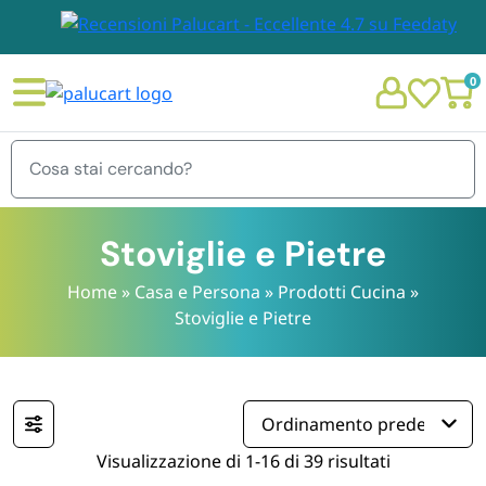
0
Menu
Stoviglie e Pietre
Home
»
Casa e Persona
»
Prodotti Cucina
»
Stoviglie e Pietre
STOVIGLIE E TOVAGLIOLI
Chi siamo
GIARDINO E ARREDO PER ESTERNO
Personalizzazione Monouso
IMBALLAGGIO E CANCELLERIA
Visualizzazione di 1-16 di 39 risultati