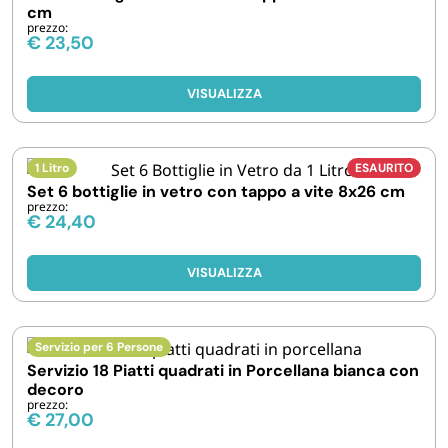
FORNITURE SETTORE HO.RE.CA
cm
prezzo:
€
23,50
BIODEGRADABILE
VISUALIZZA
1 Litro
ESAURITO
Set 6 bottiglie in vetro con tappo a vite 8x26 cm
prezzo:
€
24,40
VISUALIZZA
Servizio per 6 Persone
Servizio 18 Piatti quadrati in Porcellana bianca con
decoro
prezzo:
€
27,00