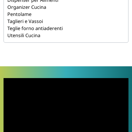
Dispenser per Alimenti
e ceramica
,
piatti in vetro opale
,
piatti per pizza
,
Organizer Cucina
piatti fondi e piattini dessert
,
tazzine e tazze caffè
,
Pentolame
tazze colazione e mug latte
,
pietre refrattarie per
Taglieri e Vassoi
pizza
e kit pizza completi,
tegamini in coccio
Teglie forno antiaderenti
monoporzione
,
vassoi e alzate in ardesia naturale
,
Utensili Cucina
griglia da tavolo in pietra ollare
,
posate in acciaio
inox Abert
,
coltelli specifici Abert
da carne e da pizza
e
bottiglie in vetro ermetiche
. Sulle pezzature
multiple (set 4, 6, 12, 24, 48 pezzi) il
prezzo unitario
scende selezionando la confezione più grande
. Per il
resto della dotazione cucina nella stessa macro-
categoria vedi i
taglieri e vassoi da portata
, gli
utensili
da cucina
, gli
organizer cucina
, il
pentolame
, le
teglie
forno antiaderenti
, i
dispenser per alimenti
e le
cantinette e accessori vino
. Pronta consegna e
pagamenti sicuri.
IN QUESTA PAGINA