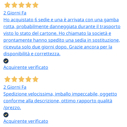
500 °C), per
paletta +
gou
replicare la
rotella taglia-
2 Giorni Fa
cottura della
pizza
Ho acquistato 6 sedie e una è arrivata con una gamba
pizza
rotta, probabilmente danneggiata durante il trasporto
professionale
visto lo stato del cartone. Ho chiamato la società e
prontamente hanno spedito una sedia in sostituzione,
Tegamini in
ricevuta solo due giorni dopo. Grazie ancora per la
coccio con
disponibilità e correttezza.
manici per
Tegamini in
14×6 cm e
Rist
portate calde
coccio
15×5 cm —
agri
Acquirente verificato
monoporzione:
monoporzione
set 6 pezzi
cas
zuppe, paste al
forno, formaggi
2 Giorni Fa
gratinati
Spedizione velocissima, imballo impeccabile, oggetto
Vassoi e alzate
conforme alla descrizione, ottimo rapporto qualità
in ardesia
/prezzo.
naturale dal
Vassoio
look
Acquirente verificato
Vassoi e
rettangolare
Rist
contemporaneo