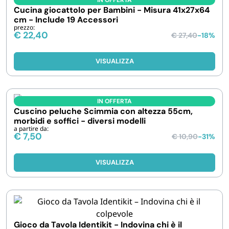
IN OFFERTA
Cucina giocattolo per Bambini - Misura 41x27x64
cm - Include 19 Accessori
prezzo:
€
22,40
€
27,40
-18%
VISUALIZZA
IN OFFERTA
Cuscino peluche Scimmia con altezza 55cm,
morbidi e soffici - diversi modelli
a partire da:
€
7,50
€
10,90
-31%
VISUALIZZA
Gioco da Tavola Identikit - Indovina chi è il