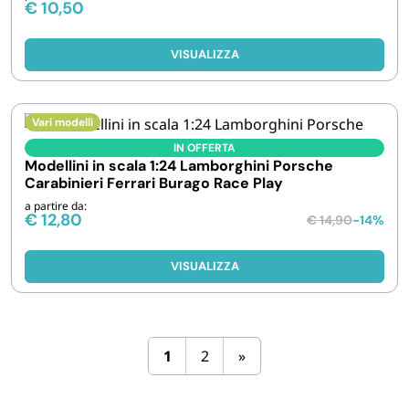
€
10,50
VISUALIZZA
Vari modelli
IN OFFERTA
Modellini in scala 1:24 Lamborghini Porsche
Carabinieri Ferrari Burago Race Play
a partire da:
€
12,80
€
14,90
-14%
VISUALIZZA
1
2
»