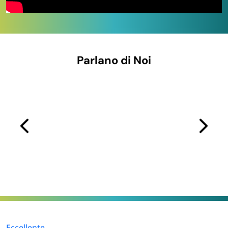
Nella sezione
giochi da tavolo
trovi proposte adatte sia
a bambini che adulti. Perfetti per serate in compagnia,
vacanze, cene tra amici o giornate in famiglia, questi
giochi aiutano a creare momenti di condivisione e
Parlano di Noi
divertimento senza tempo.
Scegli i giochi di Paluplus (ex Palucart) per organizzare
eventi allegri e coinvolgenti. Qualità, sicurezza e prezzi
competitivi per ogni esigenza: che sia un compleanno,
una festa o una semplice giornata da passare insieme,
abbiamo il gioco giusto per te.
Eccellente