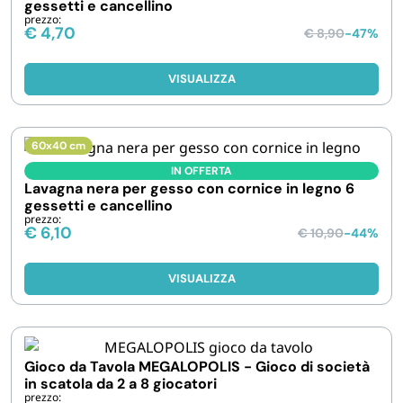
gessetti e cancellino
prezzo:
€
4,70
€
8,90
-47%
VISUALIZZA
60x40 cm
IN OFFERTA
Lavagna nera per gesso con cornice in legno 6
gessetti e cancellino
prezzo:
€
6,10
€
10,90
-44%
VISUALIZZA
Gioco da Tavola MEGALOPOLIS - Gioco di società
in scatola da 2 a 8 giocatori
prezzo: