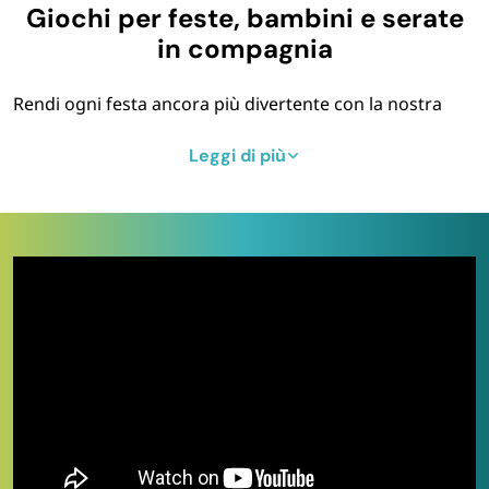
Giochi per feste, bambini e serate
in compagnia
Rendi ogni festa ancora più divertente con la nostra
selezione di
giochi per eventi e momenti in famiglia
.
In questa categoria trovi soluzioni adatte a tutte le età:
Leggi di più
dai
giochi per bambini
per animare compleanni e
party, ai
giochi da tavolo
ideali per serate tra amici o
attività in gruppo.
Giochi per bambini: creatività e
intrattenimento
Scopri tutti i
giochi per bambini
selezionati per
intrattenere i più piccoli durante feste, ricorrenze
scolastiche e pomeriggi in famiglia. Troverai articoli
sicuri, colorati e stimolanti, perfetti per incoraggiare la
fantasia, il movimento e il gioco di gruppo.
Giochi da tavolo: per tutte le età