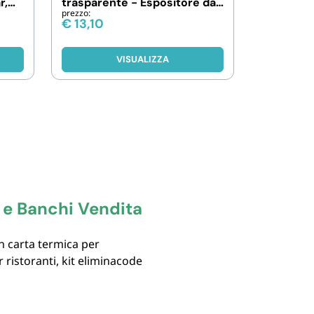
r,
trasparente - Espositore da
prezzo:
tavolo per brochure e flyer
€
13,10
VISUALIZZA
i e Banchi Vendita
in carta termica per
 ristoranti, kit eliminacode
ezzi per macelleria,
anti laser e inkjet, carta
stronomie, uffici e