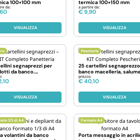
mica 100×100 mm
termica 100×150 mm
ire da:
a partire da:
,60
€
9,90
VISUALIZZA
VISUALIZZA
tro
Pescheria
ellini segnaprezzi per
25 cartellini segnaprezzo
otti da banco.
banco macelleria, salume
o:
prezzo:
ezione da 25 pezzi
pescheria o ortofrutta
,10
€
40,10
VISUALIZZA
VISUALIZZA
ato 1/3 di A4
Formato A4
a volantini da banco
Porta messaggio in acril