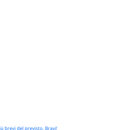
omie con banco carne
ruttivendoli, supermercati
escheria di supermercato
on assortimento misto
Ristoranti, pizzerie e
bar
Blocchi comande
duplicati e triplicati,
rotoli termici per
 brevi del previsto. Bravi!
scontrini