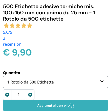
500 Etichette adesive termiche mis.
IGIENE E PULIZIA
100x150 mm con anima da 25 mm - 1
Rotolo da 500 etichette
CASA E PERSONA
5,0
/5
3
FERRAMENTA E LINEA AUTO
recensioni
€
9,90
PERSONA E MEDICALI
AVVOLGENTI E CONTENITORI ALIMENTARI
Quantita
1 Rotolo da 500 Etichette
PET
Etichette
termiche
PARTY
adesive
Aggiungi al carrello
100x150