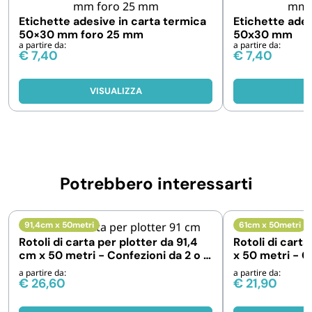
Etichette adesive in carta termica
Etichette ades
50×30 mm foro 25 mm
50x30 mm
a partire da:
a partire da:
€
7,40
€
7,40
VISUALIZZA
V
Potrebbero interessarti
91,4cm x 50metri
61cm x 50metri
Rotoli di carta per plotter da 91,4
Rotoli di carta
cm x 50 metri - Confezioni da 2 o 4
x 50 metri - C
rotoli
rotoli
a partire da:
a partire da:
€
26,60
€
21,90