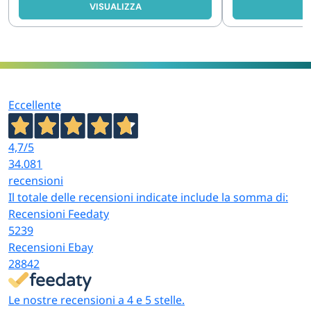
VISUALIZZA
V
Eccellente
4,7
/5
34.081
recensioni
Il totale delle recensioni indicate include la somma di:
Recensioni Feedaty
5239
Recensioni Ebay
28842
Le nostre recensioni a 4 e 5 stelle.