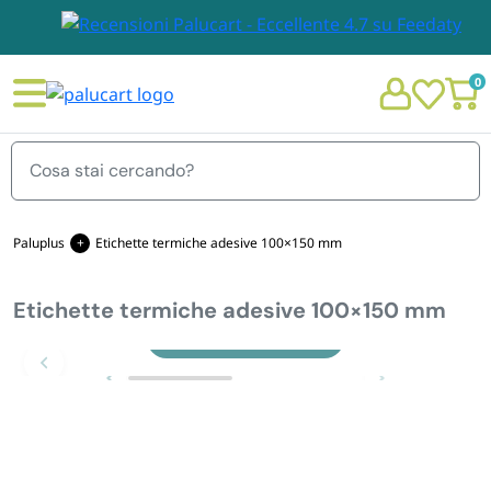
0
Menu
Paluplus
Etichette termiche adesive 100×150 mm
Etichette termiche adesive 100×150 mm
STOVIGLIE E TOVAGLIOLI
Chi siamo
Zoom
GIARDINO E ARREDO PER ESTERNO
Personalizzazione Monouso
IMBALLAGGIO E CANCELLERIA