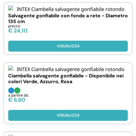
FORNITURE SETTORE HO.RE.CA
Salvagente gonfiabile con fondo a rete - Diametro
135 cm
BIODEGRADABILE
prezzo:
€
24,10
VISUALIZZA
Ciambella salvagente gonfiabile - Disponibile nei
colori Verde, Azzurro, Rosa
a partire da:
€
6,60
VISUALIZZA