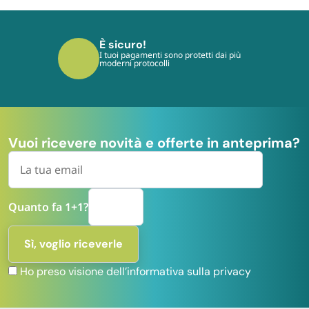
È conveniente!
ono protetti dai più
I pagamenti sono prote
i
moderni protocolli
Vuoi ricevere novità e offerte in anteprima?
Quanto fa 1+1?
Ho preso visione dell’informativa sulla privacy