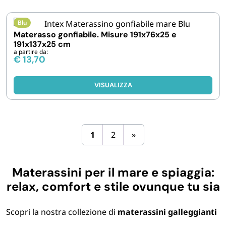
Blu
Materasso gonfiabile. Misure 191x76x25 e
191x137x25 cm
a partire da:
€
13,70
VISUALIZZA
1
2
»
Materassini per il mare e spiaggia:
relax, comfort e stile ovunque tu sia
Scopri la nostra collezione di
materassini galleggianti
ideali per accompagnarti durante le giornate estive al