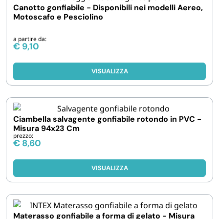
Canotto gonfiabile - Disponibili nei modelli Aereo,
Motoscafo e Pesciolino
a partire da:
€
9,10
VISUALIZZA
Ciambella salvagente gonfiabile rotondo in PVC -
Misura 94x23 Cm
prezzo:
€
8,60
VISUALIZZA
Materasso gonfiabile a forma di gelato - Misura