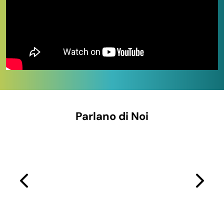
matrimoniali
, ideali anche per l’uso in coppia, oppure
opzioni per bambini dal design allegro e sicuro.
Facili da gonfiare, compatti da
trasportare
Leggeri e pieghevoli, si gonfiano in pochi minuti e
occupano pochissimo spazio una volta sgonfi. Ideali per
essere trasportati facilmente in valigia o nello zaino da
spiaggia. Ogni articolo è pensato per offrirti il massimo
Parlano di Noi
relax con il minimo ingombro.
Accessori e dettagli pensati per ogni
esigenza
Molti modelli includono anche
poggiatesta, doppie
valvole
per il gonfiaggio rapido o
tessuti rinforzati
per
un’esperienza più durevole nel tempo. Trovi anche
opzioni in tela o tessuto, più confortevoli a contatto con
la pelle.