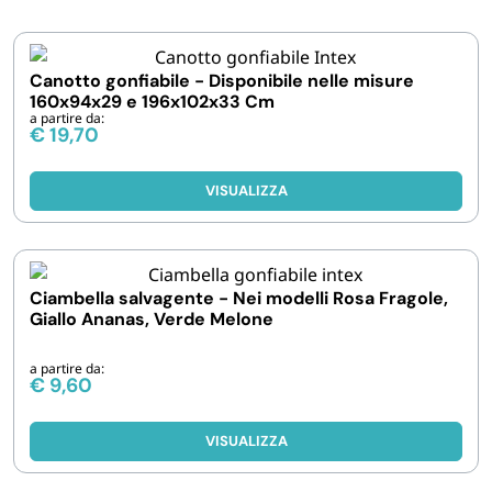
IGIENE E PULIZIA
Canotto gonfiabile - Disponibile nelle misure
160x94x29 e 196x102x33 Cm
CASA E PERSONA
a partire da:
€
19,70
FERRAMENTA E LINEA AUTO
VISUALIZZA
PERSONA E MEDICALI
Ciambella salvagente - Nei modelli Rosa Fragole,
AVVOLGENTI E CONTENITORI ALIMENTARI
Giallo Ananas, Verde Melone
PET
a partire da:
€
9,60
PARTY
VISUALIZZA