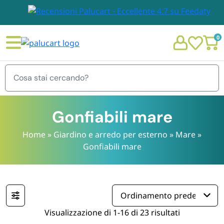
0
Menu
Gonfiabili mare
Home
»
Giardino e arredo per esterno
»
Mare
»
Gonfiabili mare
STOVIGLIE E TOVAGLIOLI
Chi siamo
GIARDINO E ARREDO PER ESTERNO
Personalizzazione Monouso
IMBALLAGGIO E CANCELLERIA
Visualizzazione di 1-16 di 23 risultati