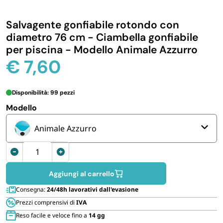
IGIENE E PULIZIA
Salvagente gonfiabile rotondo con
diametro 76 cm - Ciambella gonfiabile
CASA E PERSONA
per piscina - Modello Animale Azzurro
€
7,60
FERRAMENTA E LINEA AUTO
Disponibilità: 99 pezzi
PERSONA E MEDICALI
Modello
Animale Azzurro
AVVOLGENTI E CONTENITORI ALIMENTARI
INTEX
Ciambella
PET
salvagente
Aggiungi al carrello
gonfiabile
Consegna:
24/48h lavorativi dall'evasione
rotondo
PARTY
Prezzi comprensivi di
IVA
quantità
Reso facile e veloce fino a
14 gg