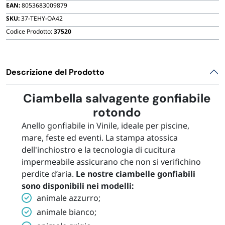
FORNITURE SETTORE HO.RE.CA
EAN:
8053683009879
SKU:
37-TEHY-OA42
Codice Prodotto:
37520
BIODEGRADABILE
Descrizione del Prodotto
Ciambella salvagente gonfiabile
rotondo
Anello gonfiabile in Vinile, ideale per piscine,
mare, feste ed eventi. La stampa atossica
dell'inchiostro e la tecnologia di cucitura
impermeabile assicurano che non si verifichino
perdite d’aria.
Le nostre ciambelle gonfiabili
sono disponibili nei modelli:
animale azzurro;
animale bianco;