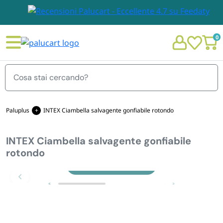
0
Menu
Paluplus
INTEX Ciambella salvagente gonfiabile rotondo
INTEX Ciambella salvagente gonfiabile
STOVIGLIE E TOVAGLIOLI
rotondo
Chi siamo
Zoom
GIARDINO E ARREDO PER ESTERNO
Personalizzazione Monouso
IMBALLAGGIO E CANCELLERIA