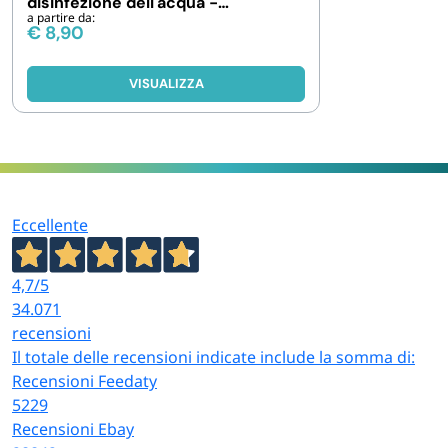
disinfezione dell'acqua -
a partire da:
confezione da 1, 5 e 10 kg
€
8,90
VISUALIZZA
Eccellente
4,7
/5
34.071
recensioni
Il totale delle recensioni indicate include la somma di:
Recensioni Feedaty
5229
Recensioni Ebay