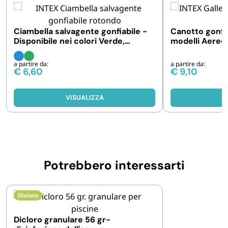
Ciambella salvagente gonfiabile -
Canotto gonfiab
Disponibile nei colori Verde,
modelli Aereo
Azzurro, Rosa
Pesciolino
a partire da:
a partire da:
€
6,60
€
9,10
VISUALIZZA
V
Potrebbero interessarti
Dicloro
Dicloro granulare 56 gr-