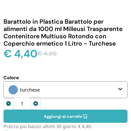
IGIENE E PULIZIA
Barattolo in Plastica Barattolo per
CASA E PERSONA
alimenti da 1000 ml Milleusi Trasparente
Contenitore Multiuso Rotondo con
Coperchio ermetico 1 Litro - Turchese
FERRAMENTA E LINEA AUTO
€
4,40
€
4,90
Il
Il
PERSONA E MEDICALI
prezzo
prezzo
originale
attuale
era:
è:
Colore
AVVOLGENTI E CONTENITORI ALIMENTARI
€ 4,90.
€ 4,40.
turchese
PET
Barattolo
in
plastica
PARTY
Aggiungi al carrello
Barattolo
Prezzo più basso ultimi 30 giorni:
€
4,40
.
per