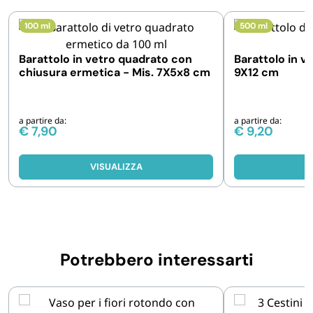
100 ml
500 ml
Barattolo in vetro quadrato con
Barattolo in v
chiusura ermetica - Mis. 7X5x8 cm
9X12 cm
a partire da:
a partire da:
€
7,90
€
9,20
VISUALIZZA
V
Potrebbero interessarti