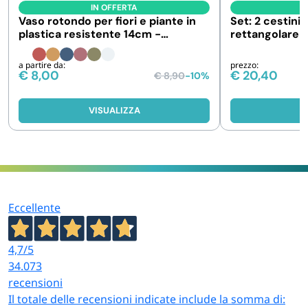
IN OFFERTA
I
Vaso rotondo per fiori e piante in
Set: 2 cestini 
plastica resistente 14cm -
rettangolare i
Sottovaso incluso
Diverse misur
a partire da:
prezzo:
€
8,00
€
20,40
€
8,90
-10%
VISUALIZZA
V
Eccellente
4,7
/5
34.073
recensioni
Il totale delle recensioni indicate include la somma di: