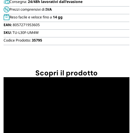
Consegna:
24/48h lavorativi dall'evasione
FORNITURE SETTORE HO.RE.CA
alimenti
Prezzi comprensivi di
IVA
1000
Reso facile e veloce fino a
14 gg
ml
BIODEGRADABILE
EAN:
8057271953605
Milleusi
SKU:
TU-L30F-UM4W
Trasparente
1
Codice Prodotto:
35795
Litro
quantità
Scopri il prodotto