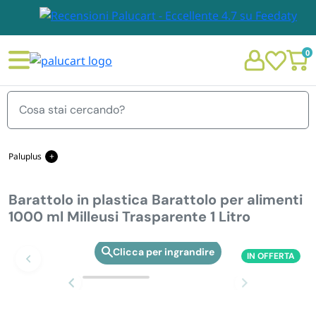
0
Menu
Paluplus
Barattolo in plastica Barattolo per alimenti 1000 ml Milleusi Trasparente 1
Litro
Barattolo in plastica Barattolo per alimenti
STOVIGLIE E TOVAGLIOLI
1000 ml Milleusi Trasparente 1 Litro
Chi siamo
GIARDINO E ARREDO PER ESTERNO
IN OFFERTA
Zoom
Personalizzazione Monouso
IMBALLAGGIO E CANCELLERIA