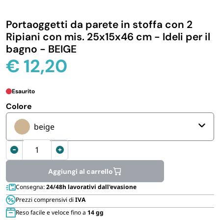
IGIENE E PULIZIA
Portaoggetti da parete in stoffa con 2
Ripiani con mis. 25x15x46 cm - Ideli per il
CASA E PERSONA
bagno - BEIGE
€
12,20
FERRAMENTA E LINEA AUTO
Esaurito
PERSONA E MEDICALI
Colore
beige
AVVOLGENTI E CONTENITORI ALIMENTARI
Portaoggetti
in
PET
stoffa
Aggiungi al carrello
da
Consegna:
24/48h lavorativi dall'evasione
appendere
PARTY
Prezzi comprensivi di
IVA
-
Reso facile e veloce fino a
14 gg
2