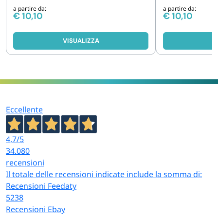
a partire da:
a partire da:
€
10,10
€
10,10
VISUALIZZA
V
Eccellente
4,7
/5
34.080
recensioni
Il totale delle recensioni indicate include la somma di:
Recensioni Feedaty
5238
Recensioni Ebay