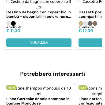
Cestino da bagno con coperchio in
Cassetti port
bambù - disponibili in colore nero e
scomparti in t
bianco
26x26x9,5cm
a partire da:
a partire da:
€
11,30
€
12,30
VISUALIZZA
V
Potrebbero interessarti
10 ml
9 gr
Linea Cortesia: doccia shampoo in
Linea cortesi
bustine Monodose
confezionate 