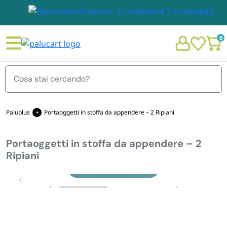
0
Menu
Paluplus
Portaoggetti in stoffa da appendere – 2 Ripiani
Portaoggetti in stoffa da appendere – 2
STOVIGLIE E TOVAGLIOLI
Ripiani
Chi siamo
Zoom
GIARDINO E ARREDO PER ESTERNO
Personalizzazione Monouso
IMBALLAGGIO E CANCELLERIA