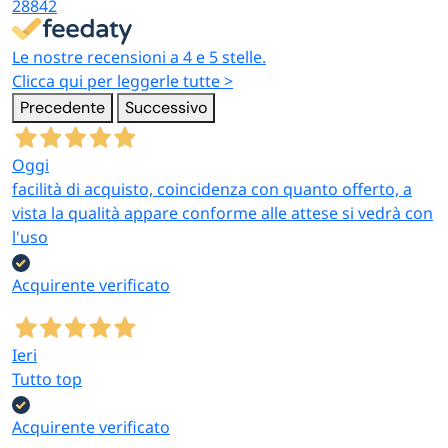
28842
Le nostre recensioni a 4 e 5 stelle.
Clicca qui per leggerle tutte >
Precedente
Successivo
Oggi
facilità di acquisto, coincidenza con quanto offerto, a
vista la qualità appare conforme alle attese si vedrà con
l'uso
Acquirente verificato
Ieri
Tutto top
Acquirente verificato