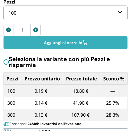
Pezzi
FORNITURE SETTORE HO.RE.CA
100
BIODEGRADABILE
Sacchetti
Sottovuoto
Goffrati
Aggiungi al carrello
30x40
cm
Seleziona la variante con più Pezzi e
quantità
risparmia
Pezzi
Prezzo unitario
Prezzo totale
Sconto %
Tabella dei prezzi unitari in base alla quantità di Pezzi
100
0,19 €
18,80 €
—
300
0,14 €
41,90 €
25.7%
800
0,13 €
107,90 €
28.3%
Consegna:
24/48h lavorativi dall'evasione