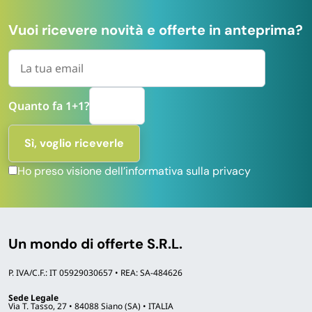
Vuoi ricevere novità e offerte in anteprima?
Quanto fa 1+1?
Ho preso visione dell’informativa sulla privacy
Un mondo di offerte S.R.L.
P. IVA/C.F.: IT 05929030657 • REA: SA-484626
Sede Legale
Via T. Tasso, 27 • 84088 Siano (SA) • ITALIA