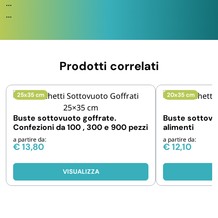
...
...
Prodotti correlati
25x35 cm
20x35 cm
Buste sottovuoto goffrate.
Buste sottovu
Confezioni da 100 , 300 e 900 pezzi
alimenti
a partire da:
a partire da:
€
13,80
€
12,10
VISUALIZZA
V