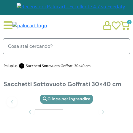
0
Menu
Paluplus
Sacchetti Sottovuoto Goffrati 30×40 cm
Sacchetti Sottovuoto Goffrati 30×40 cm
STOVIGLIE E TOVAGLIOLI
Chi siamo
Zoom
GIARDINO E ARREDO PER ESTERNO
Personalizzazione Monouso
IMBALLAGGIO E CANCELLERIA