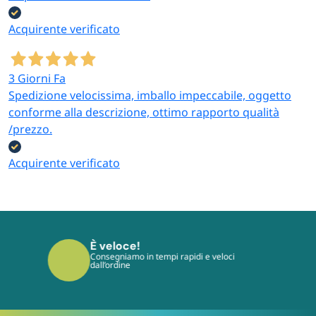
Acquirente verificato
3 Giorni Fa
Spedizione velocissima, imballo impeccabile, oggetto
conforme alla descrizione, ottimo rapporto qualità
/prezzo.
Acquirente verificato
È sicuro!
I tuoi pagamenti sono protetti dai più
moderni protocolli