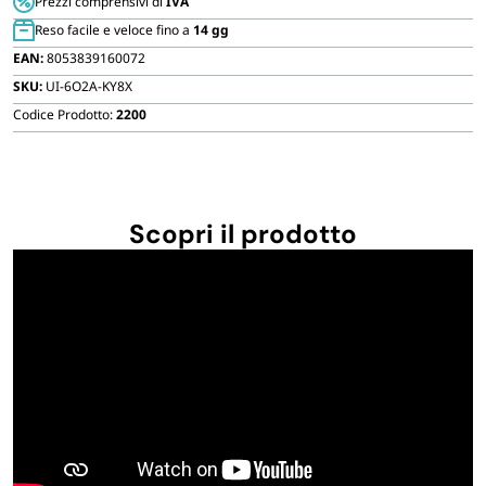
Prezzi comprensivi di
IVA
Reso facile e veloce fino a
14 gg
EAN:
8053839160072
SKU:
UI-6O2A-KY8X
Codice Prodotto:
2200
Scopri il prodotto