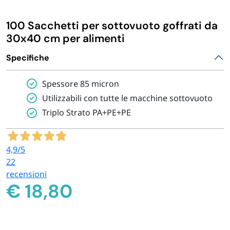
IGIENE E PULIZIA
100 Sacchetti per sottovuoto goffrati da
30x40 cm per alimenti
CASA E PERSONA
Specifiche
FERRAMENTA E LINEA AUTO
Spessore 85 micron
Utilizzabili con tutte le macchine sottovuoto
PERSONA E MEDICALI
Triplo Strato PA+PE+PE
AVVOLGENTI E CONTENITORI ALIMENTARI
4,9
/5
22
PET
recensioni
€
18,80
PARTY