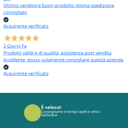
Ottimo venditore buon prodotto ottima spedizione
consigliato
Acquirente verificato
2 Giorni Fa
Prodotti validi e di qualità ,assistenza post vendita
eccellente, posso solamente consigliare questa azienda
Acquirente verificato
È veloce!
Consegniamo in tempi rapidi e veloci
dall’ordine