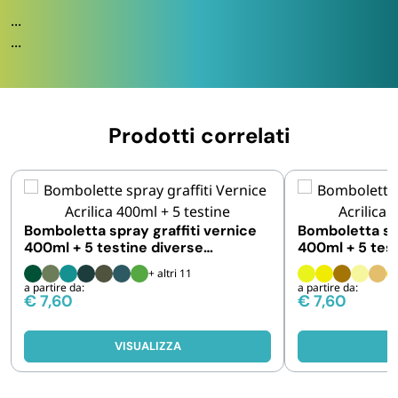
...
...
Prodotti correlati
Bomboletta spray graffiti vernice
Bomboletta spr
400ml + 5 testine diverse
400ml + 5 tes
intercambiabili
intercambiabil
+ altri 11
a partire da:
a partire da:
€
7,60
€
7,60
VISUALIZZA
V