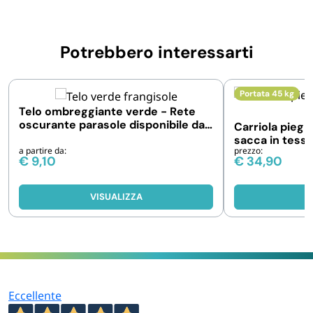
Potrebbero interessarti
Portata 45 kg
Telo ombreggiante verde - Rete
oscurante parasole disponibile da
Carriola piegh
1x5mt o 1x10mt
sacca in tessut
a partire da:
prezzo:
€
9,10
€
34,90
VISUALIZZA
V
Eccellente