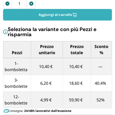
Vernice
FORNITURE SETTORE HO.RE.CA
tracciante
500
Aggiungi al carrello
BIODEGRADABILE
ml
Spray
Seleziona la variante con più Pezzi e
traccialinee
risparmia
Giallo
fluorescente
Prezzo
Prezzo
Sconto
quantità
Pezzi
unitario
totale
%
Tabella dei prezzi unitari in base alla quantità di Pezzi
1-
10,40 €
10,40 €
—
bomboletta
3-
6,20 €
18,60 €
40.4%
bombolette
12-
4,99 €
59,90 €
52%
bombolette
Consegna:
24/48h lavorativi dall'evasione