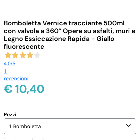
IGIENE E PULIZIA
Bomboletta Vernice tracciante 500ml
CASA E PERSONA
con valvola a 360° Opera su asfalti, muri e
Legno Essiccazione Rapida - Giallo
fluorescente
FERRAMENTA E LINEA AUTO
4,0
/5
PERSONA E MEDICALI
1
recensioni
€
10,40
AVVOLGENTI E CONTENITORI ALIMENTARI
PET
Pezzi
PARTY
1 Bomboletta