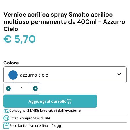
IGIENE E PULIZIA
Vernice acrilica spray Smalto acrilico
multiuso permanente da 400ml - Azzurro
CASA E PERSONA
Cielo
€
5,70
FERRAMENTA E LINEA AUTO
PERSONA E MEDICALI
Colore
azzurro cielo
AVVOLGENTI E CONTENITORI ALIMENTARI
Vernice
acrilica
PET
spray
Aggiungi al carrello
Multiuso
Consegna:
24/48h lavorativi dall'evasione
400
PARTY
Prezzi comprensivi di
IVA
ml
Reso facile e veloce fino a
14 gg
Permanente