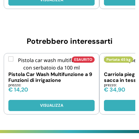
Potrebbero interessarti
ESAURITO
Portata 45 kg
Pistola Car Wash Multifunzione a 9
Carriola piegh
Funzioni di irrigazione
sacca in tessut
prezzo:
prezzo:
€
14,20
€
34,90
VISUALIZZA
V