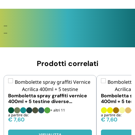
...
...
Prodotti correlati
Bomboletta spray graffiti vernice
Bomboletta spr
400ml + 5 testine diverse
400ml + 5 tes
intercambiabili
intercambiabil
+ altri 11
a partire da:
a partire da:
€
7,60
€
7,60
VISUALIZZA
V