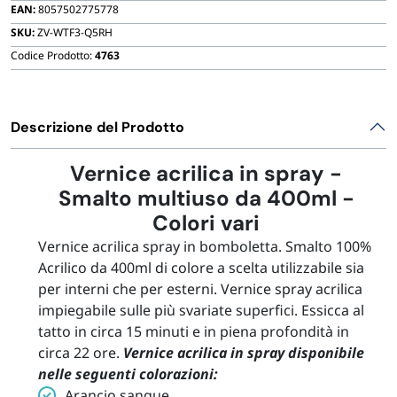
FORNITURE SETTORE HO.RE.CA
EAN:
8057502775778
quantità
SKU:
ZV-WTF3-Q5RH
Codice Prodotto:
4763
BIODEGRADABILE
Descrizione del Prodotto
Vernice acrilica in spray -
Smalto multiuso da 400ml -
Colori vari
Vernice acrilica spray in bomboletta. Smalto 100%
Acrilico da 400ml di colore a scelta utilizzabile sia
per interni che per esterni. Vernice spray acrilica
impiegabile sulle più svariate superfici. Essicca al
tatto in circa 15 minuti e in piena profondità in
circa 22 ore.
Vernice acrilica in spray disponibile
nelle seguenti colorazioni:
Arancio sangue