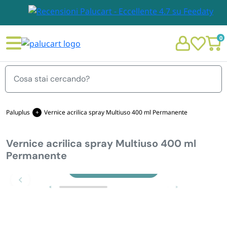
0
Menu
Paluplus
Vernice acrilica spray Multiuso 400 ml Permanente
Vernice acrilica spray Multiuso 400 ml
STOVIGLIE E TOVAGLIOLI
Permanente
Chi siamo
Zoom
GIARDINO E ARREDO PER ESTERNO
Personalizzazione Monouso
IMBALLAGGIO E CANCELLERIA