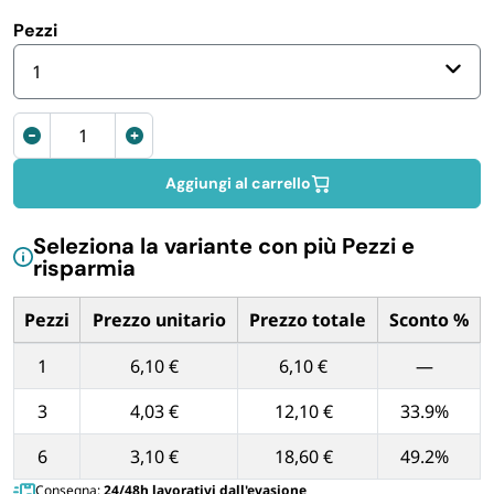
FORNITURE SETTORE HO.RE.CA
Pezzi
1
BIODEGRADABILE
Spray
anti
cimici
Aggiungi al carrello
-
Congela
Seleziona la variante con più Pezzi e
Cimici
risparmia
Fulmine
300
Pezzi
Prezzo unitario
Prezzo totale
Sconto %
ml
Tabella dei prezzi unitari in base alla quantità di Pezzi
quantità
1
6,10 €
6,10 €
—
3
4,03 €
12,10 €
33.9%
6
3,10 €
18,60 €
49.2%
Consegna:
24/48h lavorativi dall'evasione