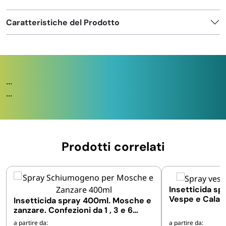
Caratteristiche del Prodotto
...
...
Prodotti correlati
Insetticida spr
Vespe e Calabr
Insetticida spray 400ml. Mosche e
bombolette d
zanzare. Confezioni da 1 , 3 e 6
pezzi
a partire da:
a partire da: