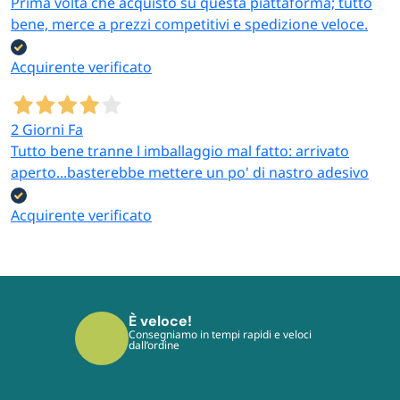
Prima volta che acquisto su questa piattaforma; tutto
bene, merce a prezzi competitivi e spedizione veloce.
Acquirente verificato
2 Giorni Fa
Tutto bene tranne l imballaggio mal fatto: arrivato
aperto...basterebbe mettere un po' di nastro adesivo
Acquirente verificato
È sicuro!
I tuoi pagamenti sono protetti dai più
moderni protocolli