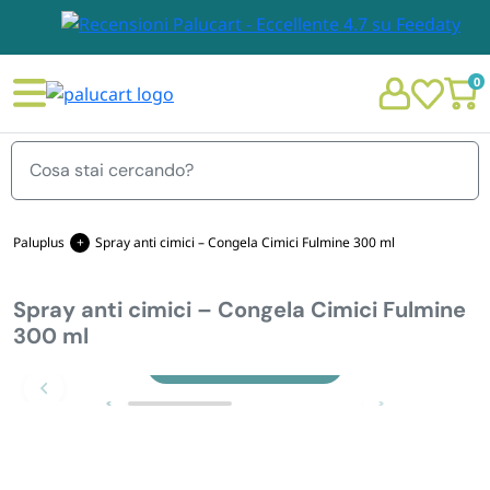
0
Menu
Paluplus
Spray anti cimici – Congela Cimici Fulmine 300 ml
Spray anti cimici – Congela Cimici Fulmine
STOVIGLIE E TOVAGLIOLI
300 ml
Chi siamo
Zoom
GIARDINO E ARREDO PER ESTERNO
Personalizzazione Monouso
IMBALLAGGIO E CANCELLERIA