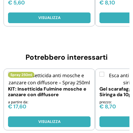
€
5,60
€
8,10
VISUALIZZA
V
Potrebbero interessarti
Spray 250ml
KIT: Insetticida Fulmine mosche e
Gel scarafaggi
zanzare con diffusore
Siringa da 10gr
applicazioni
a partire da:
prezzo:
€
17,60
€
8,70
VISUALIZZA
V