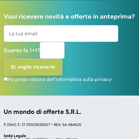
Vuoi ricevere novità e offerte in anteprima?
Quanto fa 1+1?
Ho preso visione dell’informativa sulla privacy
Un mondo di offerte S.R.L.
P. IVA/C.F.: IT 05929030657 • REA: SA-484626
Sede Legale