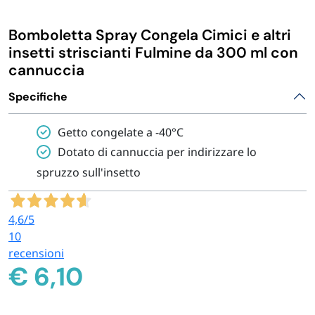
IGIENE E PULIZIA
Bomboletta Spray Congela Cimici e altri
insetti striscianti Fulmine da 300 ml con
CASA E PERSONA
cannuccia
Specifiche
FERRAMENTA E LINEA AUTO
Getto congelate a -40°C
PERSONA E MEDICALI
Dotato di cannuccia per indirizzare lo
spruzzo sull'insetto
AVVOLGENTI E CONTENITORI ALIMENTARI
4,6
/5
10
PET
recensioni
€
6,10
PARTY