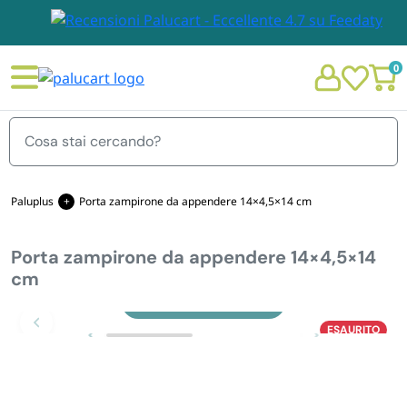
0
Menu
Paluplus
Porta zampirone da appendere 14×4,5×14 cm
Porta zampirone da appendere 14×4,5×14
STOVIGLIE E TOVAGLIOLI
cm
Chi siamo
Zoom
GIARDINO E ARREDO PER ESTERNO
ESAURITO
Personalizzazione Monouso
IMBALLAGGIO E CANCELLERIA