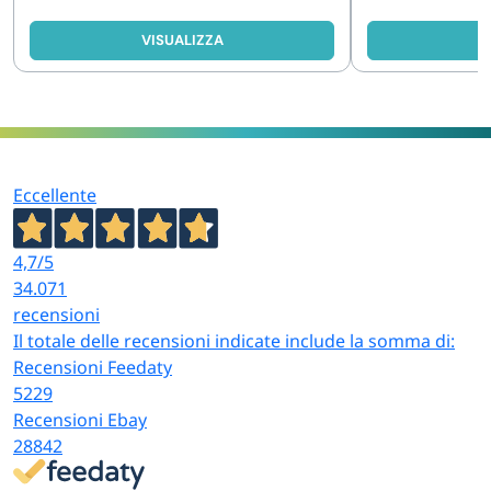
VISUALIZZA
V
Eccellente
4,7
/5
34.071
recensioni
Il totale delle recensioni indicate include la somma di:
Recensioni Feedaty
5229
Recensioni Ebay
28842