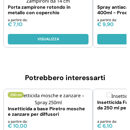
Porta zampirone rotondo in
Spray antiaca
metallo con coperchio
400ml - Prodo
atossico - 1 o 
a partire da:
a partire da:
€
7,10
€
9,90
VISUALIZZA
V
Potrebbero interessarti
250 ml
Insetticida Fu
da 250 ml per
Insetticida a base Piretro mosche
e zanzare per diffusori
a partire da:
a partire da:
€
10,00
€
6,10