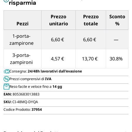
risparmia
FORNITURE SETTORE HO.RE.CA
quantità
Prezzo
Prezzo
Sconto
BIODEGRADABILE
Pezzi
unitario
totale
%
Tabella dei prezzi unitari in base alla quantità di Pezzi
1-porta-
6,60 €
6,60 €
—
zampirone
3-porta-
4,57 €
13,70 €
30.8%
zampironi
Consegna:
24/48h lavorativi dall'evasione
Prezzi comprensivi di
IVA
Reso facile e veloce fino a
14 gg
EAN:
8053683013883
SKU:
CI-48MQ-DYQA
Codice Prodotto:
37954