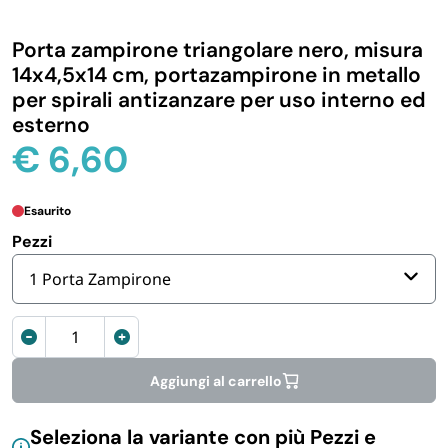
IGIENE E PULIZIA
Porta zampirone triangolare nero, misura
14x4,5x14 cm, portazampirone in metallo
CASA E PERSONA
per spirali antizanzare per uso interno ed
esterno
€
6,60
FERRAMENTA E LINEA AUTO
Esaurito
PERSONA E MEDICALI
Pezzi
AVVOLGENTI E CONTENITORI ALIMENTARI
1 Porta Zampirone
Porta
PET
zampirone
da
Aggiungi al carrello
PARTY
appendere
14x4,5x14
Seleziona la variante con più Pezzi e
cm