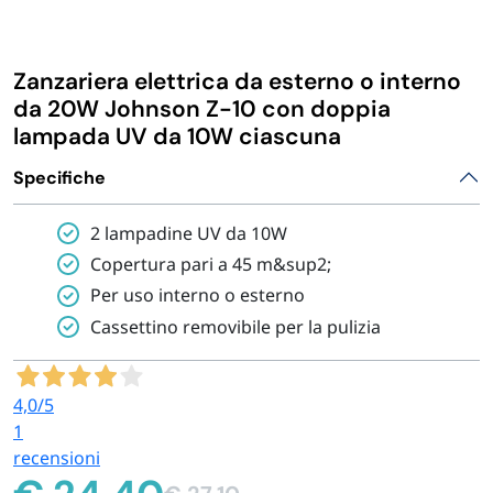
IGIENE E PULIZIA
Zanzariera elettrica da esterno o interno
CASA E PERSONA
da 20W Johnson Z-10 con doppia
lampada UV da 10W ciascuna
FERRAMENTA E LINEA AUTO
Specifiche
2 lampadine UV da 10W
PERSONA E MEDICALI
Copertura pari a 45 m&sup2;
Per uso interno o esterno
AVVOLGENTI E CONTENITORI ALIMENTARI
Cassettino removibile per la pulizia
PET
4,0
/5
1
PARTY
recensioni