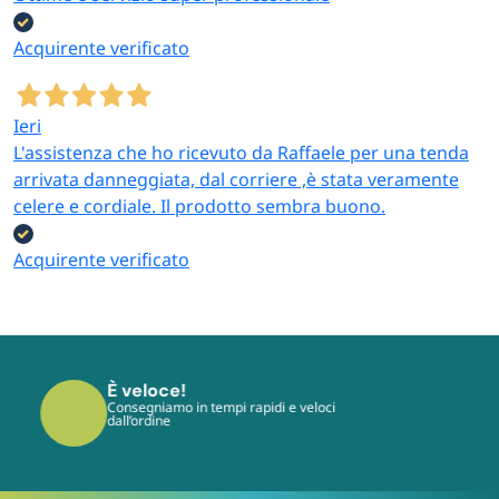
Acquirente verificato
Ieri
L'assistenza che ho ricevuto da Raffaele per una tenda
arrivata danneggiata, dal corriere ,è stata veramente
celere e cordiale. Il prodotto sembra buono.
Acquirente verificato
È sicuro!
I tuoi pagamenti sono protetti dai più
moderni protocolli