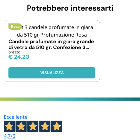
Potrebbero interessarti
Rosa
Candele profumate in giara grande
di vetro da 510 gr. Confezione 3
prezzo:
pezzi
€
24,20
VISUALIZZA
Eccellente
4,7
/5