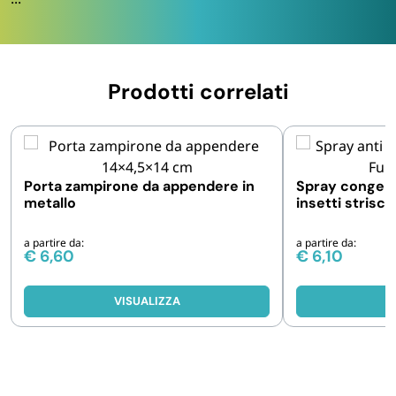
Prodotti correlati
Porta zampirone da appendere in
Spray congelan
metallo
insetti striscia
6 pezzi
a partire da:
a partire da:
€
6,60
€
6,10
VISUALIZZA
V