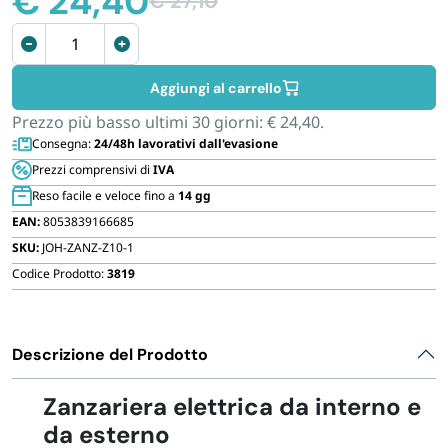
€
24,40
€
27,10
FORNITURE SETTORE HO.RE.CA
Il
Il
Zanzariera
prezzo
prezzo
elettrica
originale
attuale
BIODEGRADABILE
per
era:
è:
Aggiungi al carrello
interni
€ 27,10.
€ 24,40.
Prezzo più basso ultimi 30 giorni:
€
24,40
.
ed
Consegna:
24/48h lavorativi dall'evasione
esterni
Prezzi comprensivi di
IVA
da
Reso facile e veloce fino a
14 gg
20W
EAN:
8053839166685
quantità
SKU:
JOH-ZANZ-Z10-1
Codice Prodotto:
3819
Descrizione del Prodotto
Zanzariera elettrica da interno e
da esterno