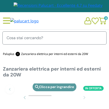
0
Menu
Paluplus
Zanzariera elettrica per interni ed esterni da 20W
Zanzariera elettrica per interni ed esterni
STOVIGLIE E TOVAGLIOLI
da 20W
Chi siamo
GIARDINO E ARREDO PER ESTERNO
IN OFFERTA
Zoom
Personalizzazione Monouso
IMBALLAGGIO E CANCELLERIA