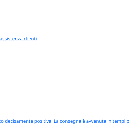
ssistenza clienti
to decisamente positiva. La consegna è avvenuta in tempi più