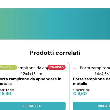
Prodotti correlati
12x4x15 cm
ESAURITO
orta zampirone da appendere in
Porta zampirone d
etallo
metallo
partire da:
a partire da:
€
6,60
€
6,60
VISUALIZZA
VISUAL