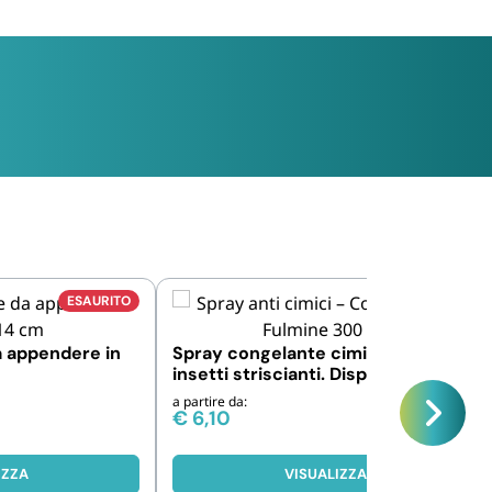
ESAURITO
a appendere in
Spray congelante cimici ed altri
insetti striscianti. Disponibili 1, 3 e
6 pezzi
a partire da:
€
6,10
IZZA
VISUALIZZA