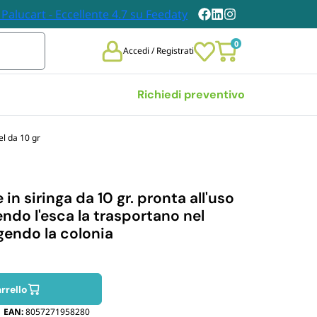
0
Accedi / Registrati
Richiedi preventivo
l da 10 gr
Vedi tutte
 
TOVAGLIE E TOVAGLIOLI
DABILI
in siringa da 10 gr. pronta all'uso
Tovaglie
endo l'esca la trasportano nel
chieri 
Tovaglioli
gendo la colonia
bili
i Carta
n Legno
et Posate 
rrello
bili
EAN:
8057271958280