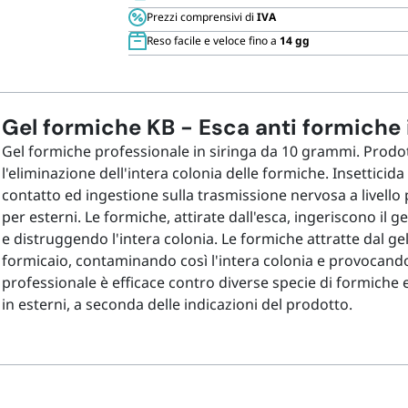
Cannucce 
Prezzi comprensivi di
IVA
Gel
Reso facile e veloce fino a
14 gg
da
10
gr
quantità
Gel formiche KB - Esca anti formiche i
Gel formiche professionale in siringa da 10 grammi. Prodot
l'eliminazione dell'intera colonia delle formiche. Insettici
contatto ed ingestione sulla trasmissione nervosa a livello p
per esterni.
Le formiche, attirate dall'esca, ingeriscono il 
e distruggendo l'intera colonia.
Le formiche attratte dal ge
formicaio, contaminando così l'intera colonia e provocando
professionale è efficace contro diverse specie di formiche e 
in esterni, a seconda delle indicazioni del prodotto.