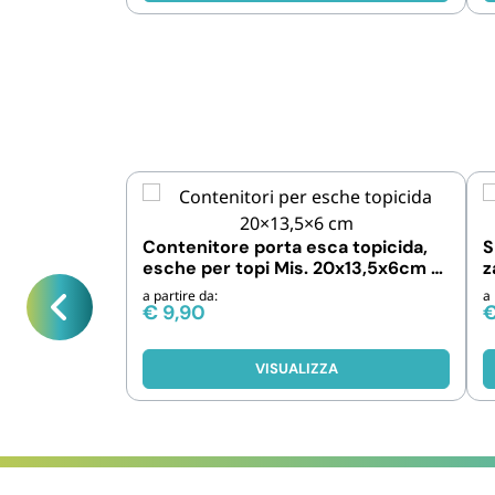
Contenitore porta esca topicida,
S
esche per topi Mis. 20x13,5x6cm -
z
1 o 12 pezzi
a partire da:
a 
€
9,90
VISUALIZZA