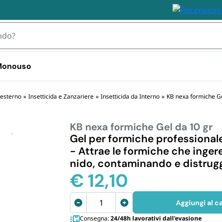
 Monouso
 TOVAGLIOLI
 esterno
»
Insetticida e Zanzariere
»
Insetticida da Interno
»
KB nexa formiche Ge
KB nexa formiche Gel da 10 gr
IZZABILI
STOVIGLIE MONOUSO 
STOVIGLIE
PLASTICA
BIODEGRA
Gel per formiche professionale 
 Plastica
- Attrae le formiche che inger
Bicchieri plastica e kristal 
Piatti e Bic
i Plastica
nido, contaminando e distrug
usa e getta
Biodegrada
ili
€
12,10
Bicchieri d
Monouso i
KB
Posate e S
Aggiungi al ca
nexa
Biodegrada
Consegna:
24/48h lavorativi dall'evasione
formiche