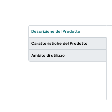
FERRAMENTA E LINEA AUTO
PERSONA E MEDICALI
Descrizione del Prodotto
Caratteristiche del Prodotto
AVVOLGENTI E CONTENITORI
ALIMENTARI
Ambito di utilizzo
PET
PARTY
FORNITURE SETTORE
HO.RE.CA
BIODEGRADABILE