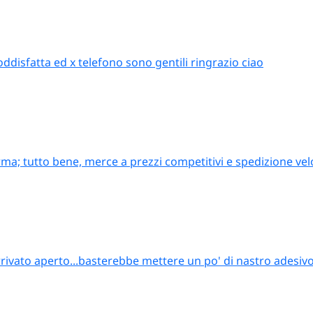
oddisfatta ed x telefono sono gentili ringrazio ciao
ma; tutto bene, merce a prezzi competitivi e spedizione vel
rrivato aperto...basterebbe mettere un po' di nastro adesiv