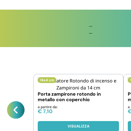
...
...
14x4 cm
Porta zampirone rotondo in
P
metallo con coperchio
m
a partire da:
a 
€
7,10
VISUALIZZA