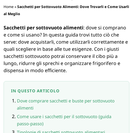
Home
»
Sacchetti per Sottovuoto Alimenti: Dove Trovarli e Come Usarli
IGIENE E PULIZIA
al Meglio
Sacchetti per sottovuoto alimenti
: dove si comprano
CASA E PERSONA
e come si usano? In questa guida trovi tutto ciò che
serve: dove acquistarli, come utilizzarli correttamente e
FERRAMENTA E LINEA AUTO
quali scegliere in base alle tue esigenze. Con i giusti
sacchetti sottovuoto potrai conservare il cibo più a
lungo, ridurre gli sprechi e organizzare frigorifero e
PERSONA E MEDICALI
dispensa in modo efficiente.
AVVOLGENTI E CONTENITORI ALIMENTARI
IN QUESTO ARTICOLO
PET
Dove comprare sacchetti e buste per sottovuoto
alimenti
Come usare i sacchetti per il sottovuoto (guida
PARTY
passo-passo)
Tipologie di sacchetti sottovuoto alimentari