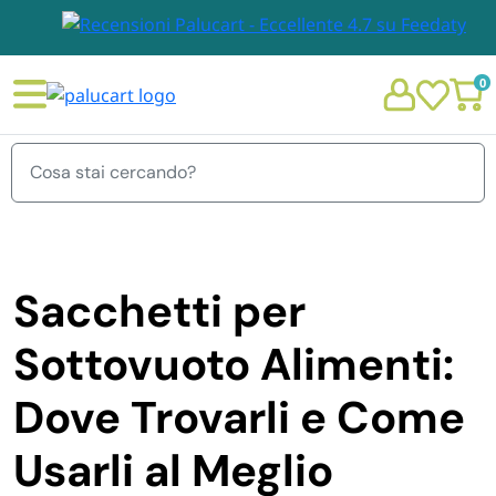
0
Menu
Sacchetti per
STOVIGLIE E TOVAGLIOLI
Sottovuoto Alimenti:
Chi siamo
GIARDINO E ARREDO PER ESTERNO
Dove Trovarli e Come
Personalizzazione Monouso
Usarli al Meglio
IMBALLAGGIO E CANCELLERIA