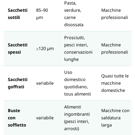
Pasta,
Sacchetti
85–90
verdure,
Macchine
sottili
µm
carne
professionali
disossata
Prosciutti,
Sacchetti
pesci interi,
Macchine
≥120 µm
spessi
conservazioni
professionali
lunghe
Uso
Quasi tutte le
Sacchetti
domestico
variabile
macchine
goffrati
quotidiano,
domestiche
tous alimenti
Alimenti
Buste
Macchine con
ingombranti
con
variabile
saldatura
(pesci interi,
soffietto
larga
arrosti)