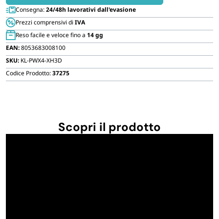
politenati
FORNITURE SETTORE HO.RE.CA
Consegna:
24/48h lavorativi dall'evasione
Misura
Prezzi comprensivi di
IVA
5
BIODEGRADABILE
Reso facile e veloce fino a
14 gg
quantità
EAN:
8053683008100
SKU:
KL-PWX4-XH3D
Codice Prodotto:
37275
Scopri il prodotto