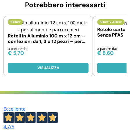
Potrebbero interessarti
100mt
50mt x 40cm
Rotolo carta f
Senza PFAS
Rotoli in Alluminio 100 m x 12 cm –
confezioni da 1, 3 o 12 pezzi – per
alimenti e parrucchieri
a partire da:
a partire da:
€
5,70
€
8,60
VISUALIZZA
V
Eccellente
4,7
/5