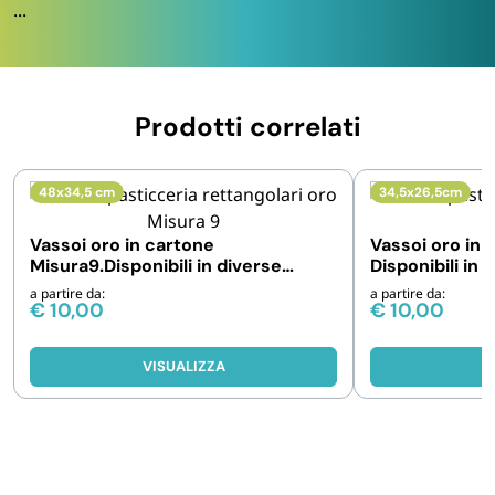
...
Prodotti correlati
48x34,5 cm
34,5x26,5cm
Vassoi oro in cartone
Vassoi oro in 
Misura9.Disponibili in diverse
Disponibili in
pezzature
a partire da:
a partire da:
€
10,00
€
10,00
VISUALIZZA
V