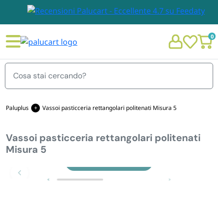
0
Menu
Paluplus
Vassoi pasticceria rettangolari politenati Misura 5
Vassoi pasticceria rettangolari politenati
STOVIGLIE E TOVAGLIOLI
Misura 5
Chi siamo
Zoom
GIARDINO E ARREDO PER ESTERNO
Personalizzazione Monouso
IMBALLAGGIO E CANCELLERIA