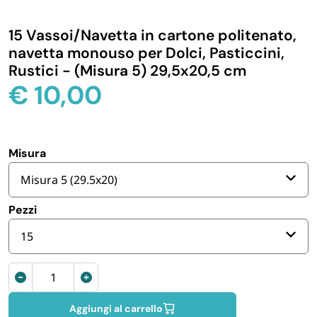
IGIENE E PULIZIA
15 Vassoi/Navetta in cartone politenato,
navetta monouso per Dolci, Pasticcini,
CASA E PERSONA
Rustici - (Misura 5) 29,5x20,5 cm
€
10,00
FERRAMENTA E LINEA AUTO
PERSONA E MEDICALI
Misura
Misura 5 (29.5x20)
AVVOLGENTI E CONTENITORI ALIMENTARI
Pezzi
15
PET
Vassoi
PARTY
pasticceria
rettangolari
Aggiungi al carrello