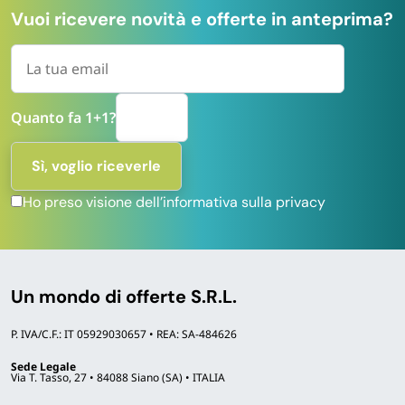
Vuoi ricevere novità e offerte in anteprima?
Quanto fa 1+1?
Ho preso visione dell’informativa sulla privacy
Un mondo di offerte S.R.L.
P. IVA/C.F.: IT 05929030657 • REA: SA-484626
Sede Legale
Via T. Tasso, 27 • 84088 Siano (SA) • ITALIA