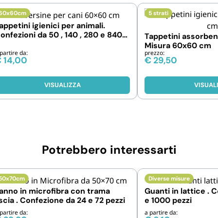
60x60cm
5 strati
appetini igienici per animali.
onfezioni da 50 , 140 , 280 e 840
Tappetini assorbent
ezzi
Misura 60x60 cm
partire da:
prezzo:
€
14,00
€
29,50
VISUALIZZA
VISUAL
Potrebbero interessarti
50x70cm
Diverse misure
anno in microfibra con trama
Guanti in lattice . 
iscia . Confezione da 24 e 72 pezzi
e 1000 pezzi
partire da:
a partire da: