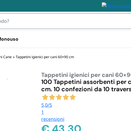
 Monouso
 TOVAGLIOLI
ni Cane
»
Tappetini igienici per cani 60×90 cm
Tappetini igienici per cani 60×
IZZABILI
STOVIGLIE MONOUSO 
STOVIGLIE
PLASTICA
BIODEGRA
100 Tappetini assorbenti per 
 Plastica
cm. 10 confezioni da 10 traver
Bicchieri plastica e kristal 
Piatti e Bic
i Plastica
usa e getta
Biodegrada
ili
Bicchieri d
5,0
/5
Monouso i
1
Posate e S
recensioni
Biodegrada
€
43,30