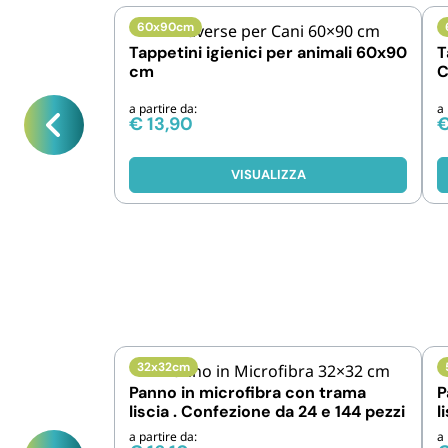
60x90cm
Tappetini igienici per animali 60x90
T
cm
C
p
a partire da:
a 
€
13,90
VISUALIZZA
32x32cm
Panno in microfibra con trama
P
liscia . Confezione da 24 e 144 pezzi
l
a partire da:
a 