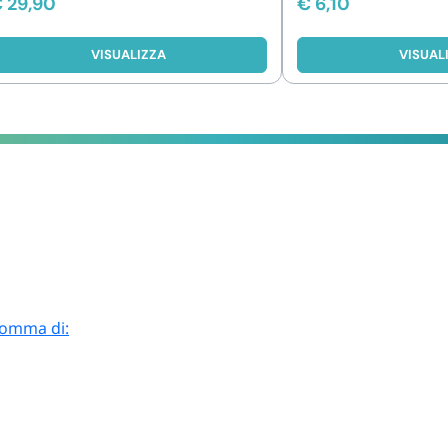
€
29,90
€
6,10
VISUALIZZA
VISUAL
 somma di: