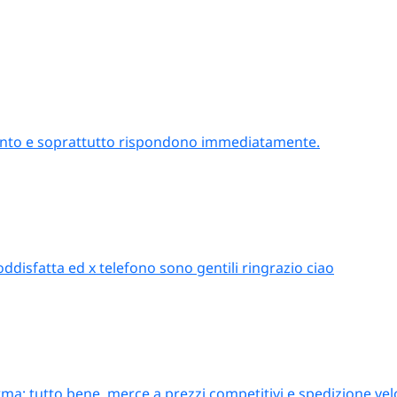
attento e soprattutto rispondono immediatamente.
oddisfatta ed x telefono sono gentili ringrazio ciao
ma; tutto bene, merce a prezzi competitivi e spedizione vel