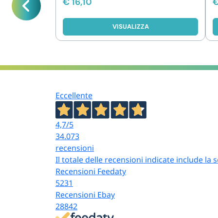
€
16,10
VISUALIZZA
Eccellente
4,7
/5
34.073
recensioni
Il totale delle recensioni indicate include la
Recensioni Feedaty
5231
Recensioni Ebay
28842