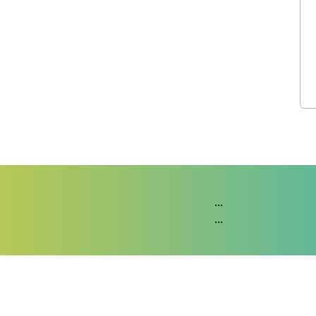
...
...