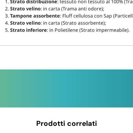
Strato distribuzione
: tessuto non tessuto al 100% (
Tra
Strato velino
: in carta (
Trama anti odore
);
Tampone assorbente
: Fluff cellulosa con Sap (
Particel
Strato velino
: in carta (
Strato assorbente
);
Strato inferiore
: in Polietilene (
Strato impermeabile
).
Prodotti correlati