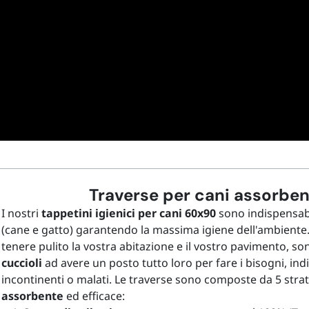
Traverse per cani assorbe
I nostri
tappetini igienici per cani 60x90
sono
indispensab
(cane e gatto)
garantendo la massima igiene dell'ambiente. I 
tenere pulito la vostra abitazione e il vostro pavimento, s
cuccioli
ad avere un posto tutto loro per fare i bisogni,
ind
incontinenti o malati
.
Le traverse sono composte da 5 strat
assorbente
ed efficace: