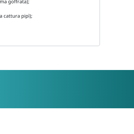
ma goffrata
);
la cattura pipì
);