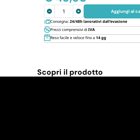
Cannucce 
Tappetini
Aggiungi al ca
igienici
Consegna:
24/48h lavorativi dall'evasione
per
Prezzi comprensivi di
IVA
cani
Reso facile e veloce fino a
14 gg
60x90
cm
quantità
Scopri il prodotto