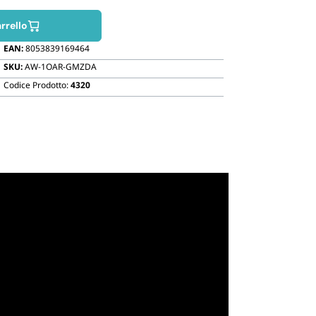
Biodegradabili
rrello
EAN:
8053839169464
SKU:
AW-1OAR-GMZDA
Codice Prodotto:
4320