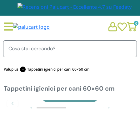
0
Menu
Paluplus
Tappetini igienici per cani 60×60 cm
Tappetini igienici per cani 60×60 cm
STOVIGLIE E TOVAGLIOLI
Chi siamo
Zoom
GIARDINO E ARREDO PER ESTERNO
Personalizzazione Monouso
IMBALLAGGIO E CANCELLERIA