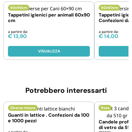
60x90cm
60x60cm
Tappetini igienici per animali 60x90
Tappetini igien
cm
Confezioni da 
pezzi
a partire da:
a partire da:
€
13,90
€
14,00
VISUALIZZA
V
Potrebbero interessarti
Diverse misure
Rosa
Guanti in lattice . Confezioni da 100
e 1000 pezzi
Candele profu
di vetro da 51
a partire da:
prezzo: