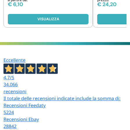
pezzi
€
6,10
€
24,20
VISUALIZZA
V
Eccellente
4,7
/5
34.066
recensioni
Il totale delle recensioni indicate include la somma di:
Recensioni Feedaty
5224
Recensioni Ebay
28842