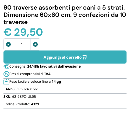
90 traverse assorbenti per cani a 5 strati.
IGIENE E PULIZIA
Dimensione 60x60 cm. 9 confezioni da 10
traverse
CASA E PERSONA
€
29,50
Tappetini
FERRAMENTA E LINEA AUTO
igienici
per
Aggiungi al carrello
PERSONA E MEDICALI
cani
Consegna:
24/48h lavorativi dall'evasione
60x60
Prezzi comprensivi di
IVA
cm
AVVOLGENTI E CONTENITORI ALIMENTARI
Reso facile e veloce fino a
14 gg
quantità
EAN:
8059602431561
SKU:
62-9BPQ-UL05
PET
Codice Prodotto:
4321
PARTY