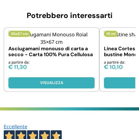
Potrebbero interessarti
35x67 cm
10 ml
Asciugamani monouso di carta a
Linea Cortesi
secco - Carta 100% Pura Cellulosa
bustine Mono
a partire da:
a partire da:
€
11,30
€
10,10
VISUALIZZA
V
Eccellente