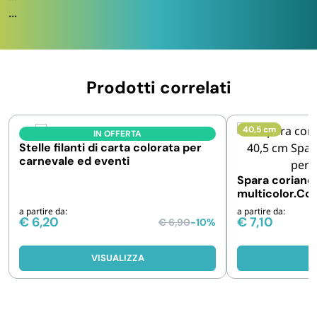
...
Prodotti correlati
40,5 cm
IN OFFERTA
Stelle filanti di carta colorata per
carnevale ed eventi
Spara coriand
multicolor.Conf
48 pz
a partire da:
a partire da:
€
6,20
€
7,10
€
6,90
-10%
VISUALIZZA
V