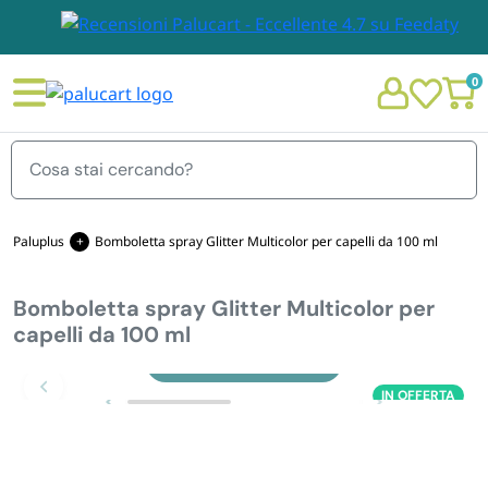
0
Menu
Paluplus
Bomboletta spray Glitter Multicolor per capelli da 100 ml
Bomboletta spray Glitter Multicolor per
STOVIGLIE E TOVAGLIOLI
capelli da 100 ml
Chi siamo
Zoom
GIARDINO E ARREDO PER ESTERNO
IN OFFERTA
Personalizzazione Monouso
IMBALLAGGIO E CANCELLERIA