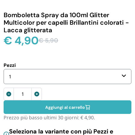
IGIENE E PULIZIA
Bomboletta Spray da 100ml Glitter
Multicolor per capelli Brillantini colorati -
CASA E PERSONA
Lacca glitterata
€
4,90
€
5,90
Il
Il
FERRAMENTA E LINEA AUTO
prezzo
prezzo
originale
attuale
PERSONA E MEDICALI
era:
è:
Pezzi
€ 5,90.
€ 4,90.
1
AVVOLGENTI E CONTENITORI ALIMENTARI
Bomboletta
spray
PET
Glitter
Aggiungi al carrello
Multicolor
Prezzo più basso ultimi 30 giorni:
€
4,90
.
PARTY
per
capelli
Seleziona la variante con più Pezzi e
da