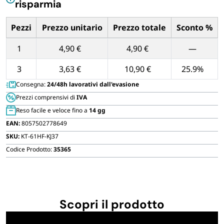
risparmia
FORNITURE SETTORE HO.RE.CA
100
ml
Pezzi
Prezzo unitario
Prezzo totale
Sconto %
quantità
BIODEGRADABILE
Tabella dei prezzi unitari in base alla quantità di Pezzi
1
4,90 €
4,90 €
—
3
3,63 €
10,90 €
25.9%
Consegna:
24/48h lavorativi dall'evasione
Prezzi comprensivi di
IVA
Reso facile e veloce fino a
14 gg
EAN:
8057502778649
SKU:
KT-61HF-KJ37
Codice Prodotto:
35365
Scopri il prodotto