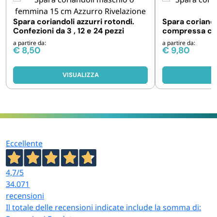
Spara coriandoli azzurri rotondi.
Spara coriando
Confezioni da 3 , 12 e 24 pezzi
compressa con
Confezioni da 3
a partire da:
a partire da:
€
8,50
€
9,80
VISUALIZZA
V
Eccellente
4,7
/5
34.071
recensioni
Il totale delle recensioni indicate include la somma di: