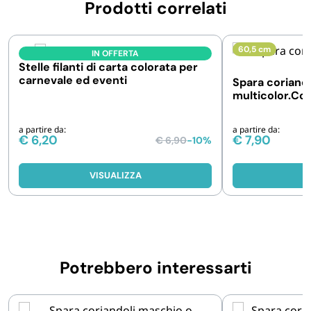
Prodotti correlati
60,5 cm
IN OFFERTA
Stelle filanti di carta colorata per
carnevale ed eventi
Spara coriand
multicolor.Conf
48 pz
a partire da:
a partire da:
€
6,20
€
7,90
€
6,90
-10%
VISUALIZZA
V
Potrebbero interessarti