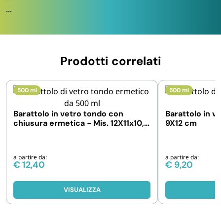
...
Prodotti correlati
500 ml
500 ml
Barattolo in vetro tondo con
Barattolo in v
chiusura ermetica - Mis. 12X11x10,5
9X12 cm
cm
a partire da:
a partire da:
€
12,40
€
9,20
VISUALIZZA
V