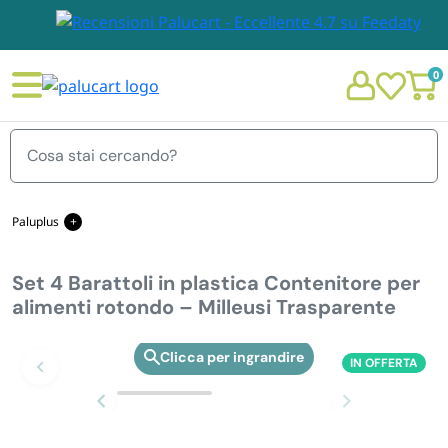
0
Menu
Paluplus
Set 4 Barattoli in plastica Contenitore per alimenti rotondo – Milleusi
Trasparente
Set 4 Barattoli in plastica Contenitore per
STOVIGLIE E TOVAGLIOLI
alimenti rotondo – Milleusi Trasparente
Chi siamo
GIARDINO E ARREDO PER ESTERNO
IN OFFERTA
Zoom
Personalizzazione Monouso
IMBALLAGGIO E CANCELLERIA