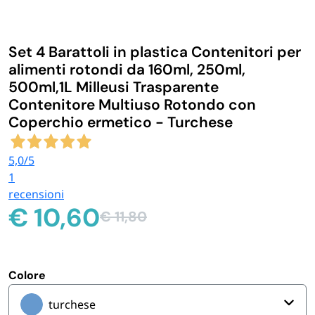
IGIENE E PULIZIA
Set 4 Barattoli in plastica Contenitori per
CASA E PERSONA
alimenti rotondi da 160ml, 250ml,
500ml,1L Milleusi Trasparente
Contenitore Multiuso Rotondo con
FERRAMENTA E LINEA AUTO
Coperchio ermetico - Turchese
PERSONA E MEDICALI
5,0
/5
1
recensioni
AVVOLGENTI E CONTENITORI ALIMENTARI
€
10,60
€
11,80
Il
Il
PET
prezzo
prezzo
originale
attuale
era:
è:
Colore
PARTY
€ 11,80.
€ 10,60.
turchese