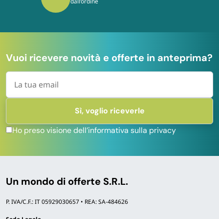
moderni protocolli
Vuoi ricevere novità e offerte in anteprima?
Ho preso visione dell’informativa sulla privacy
Un mondo di offerte S.R.L.
P. IVA/C.F.: IT 05929030657 • REA: SA-484626