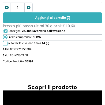
FORNITURE SETTORE HO.RE.CA
Set
4
Barattoli
BIODEGRADABILE
Aggiungi al carrello
in
Prezzo più basso ultimi 30 giorni:
€
10,60
.
plastica
Consegna:
24/48h lavorativi dall'evasione
Contenitore
Prezzi comprensivi di
IVA
per
Reso facile e veloce fino a
14 gg
alimenti
EAN:
8057271953384
rotondo
SKU:
TG-XZIS-YAE8
-
Milleusi
Codice Prodotto:
35999
Trasparente
quantità
Scopri il prodotto