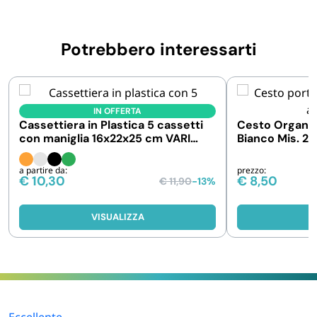
Potrebbero interessarti
IN OFFERTA
Cassettiera in Plastica 5 cassetti
Cesto Organiz
con maniglia 16x22x25 cm VARI
Bianco Mis. 2
COLORI
a partire da:
prezzo:
€
10,30
€
8,50
€
11,90
-13%
VISUALIZZA
V
Eccellente