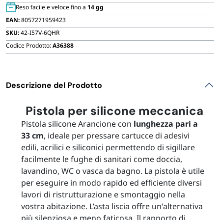
FORNITURE SETTORE HO.RE.CA
Reso facile e veloce fino a
14 gg
a
EAN:
8057271959423
310
SKU:
42-I57V-6QHR
ml
BIODEGRADABILE
quantità
Codice Prodotto:
A36388
Descrizione del Prodotto
Pistola per silicone meccanica
Pistola silicone Arancione con
lunghezza pari a
33 cm
, ideale per pressare cartucce di adesivi
edili, acrilici e siliconici permettendo di sigillare
facilmente le fughe di sanitari come doccia,
lavandino, WC o vasca da bagno. La pistola è utile
per eseguire in modo rapido ed efficiente diversi
lavori di ristrutturazione e smontaggio nella
vostra abitazione. L’asta liscia offre un'alternativa
più silenziosa e meno faticosa. Il rapporto di