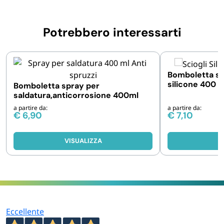
Potrebbero interessarti
Bomboletta sp
silicone 400 ml
Bomboletta spray per
e 12 pz
saldatura,anticorrosione 400ml
a partire da:
a partire da:
€
6,90
€
7,10
VISUALIZZA
V
Eccellente