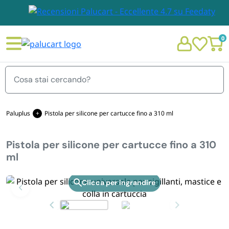
0
Menu
Paluplus
Pistola per silicone per cartucce fino a 310 ml
Pistola per silicone per cartucce fino a 310
STOVIGLIE E TOVAGLIOLI
ml
Chi siamo
GIARDINO E ARREDO PER ESTERNO
Zoom
Personalizzazione Monouso
IMBALLAGGIO E CANCELLERIA