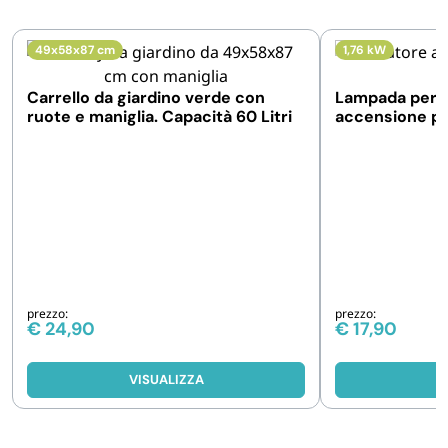
49x58x87 cm
1,76 kW
Carrello da giardino verde con
Lampada per s
ruote e maniglia. Capacità 60 Litri
accensione pie
fiamma
prezzo:
prezzo:
€
24,90
€
17,90
VISUALIZZA
V