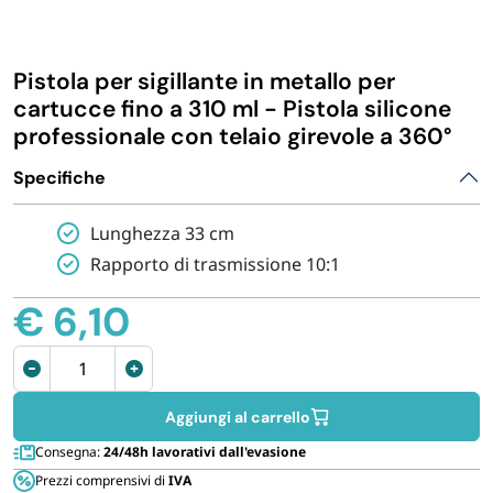
IGIENE E PULIZIA
Pistola per sigillante in metallo per
CASA E PERSONA
cartucce fino a 310 ml - Pistola silicone
professionale con telaio girevole a 360°
FERRAMENTA E LINEA AUTO
Specifiche
Lunghezza 33 cm
PERSONA E MEDICALI
Rapporto di trasmissione 10:1
AVVOLGENTI E CONTENITORI ALIMENTARI
€
6,10
Pistola
PET
per
silicone
Aggiungi al carrello
PARTY
per
Consegna:
24/48h lavorativi dall'evasione
cartucce
Prezzi comprensivi di
IVA
fino