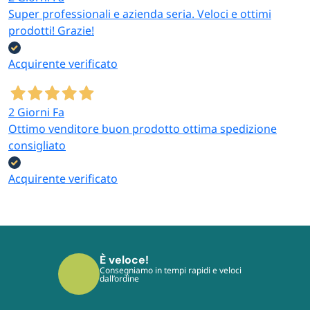
Super professionali e azienda seria. Veloci e ottimi
prodotti! Grazie!
Acquirente verificato
2 Giorni Fa
Ottimo venditore buon prodotto ottima spedizione
consigliato
Acquirente verificato
È sicuro!
I tuoi pagamenti sono protetti dai più
moderni protocolli