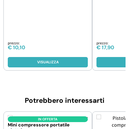
prezzo:
prezzo:
€
10,10
€
17,90
VISUALIZZA
V
Potrebbero interessarti
IN OFFERTA
Mini compressore portatile