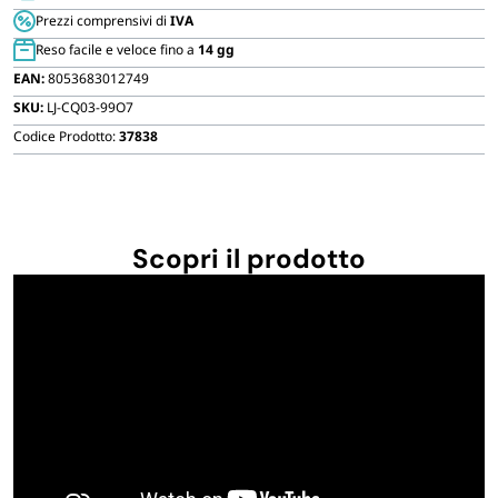
con
FORNITURE SETTORE HO.RE.CA
Prezzi comprensivi di
IVA
morsa
Reso facile e veloce fino a
14 gg
61x56x79
BIODEGRADABILE
EAN:
8053683012749
cm
SKU:
LJ-CQ03-99O7
quantità
Codice Prodotto:
37838
Scopri il prodotto