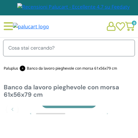
0
Menu
Paluplus
Banco da lavoro pieghevole con morsa 61x56x79 cm
Banco da lavoro pieghevole con morsa
STOVIGLIE E TOVAGLIOLI
61x56x79 cm
Chi siamo
Zoom
GIARDINO E ARREDO PER ESTERNO
Personalizzazione Monouso
IMBALLAGGIO E CANCELLERIA