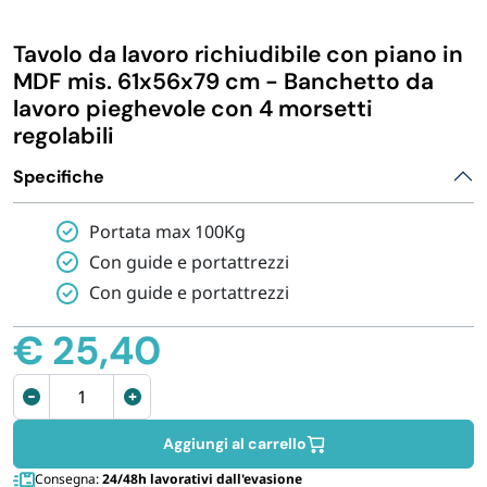
IGIENE E PULIZIA
Tavolo da lavoro richiudibile con piano in
MDF mis. 61x56x79 cm - Banchetto da
CASA E PERSONA
lavoro pieghevole con 4 morsetti
regolabili
FERRAMENTA E LINEA AUTO
Specifiche
Portata max 100Kg
PERSONA E MEDICALI
Con guide e portattrezzi
Con guide e portattrezzi
AVVOLGENTI E CONTENITORI ALIMENTARI
€
25,40
PET
Banco
da
PARTY
lavoro
Aggiungi al carrello
pieghevole
Consegna:
24/48h lavorativi dall'evasione