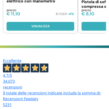
elettrico con manometro
Pistola di soff
compressa con
prezzo:
prezzo:
€
11,10
€
8,10
€
11,60
-4%
VISUALIZZA
V
Eccellente
4,7
/5
34.073
recensioni
Il totale delle recensioni indicate include la somma di:
Recensioni Feedaty
5231