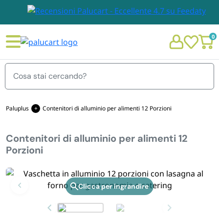
0
Menu
Paluplus
Contenitori di alluminio per alimenti 12 Porzioni
Contenitori di alluminio per alimenti 12
STOVIGLIE E TOVAGLIOLI
Porzioni
Chi siamo
GIARDINO E ARREDO PER ESTERNO
Personalizzazione Monouso
Zoom
IMBALLAGGIO E CANCELLERIA