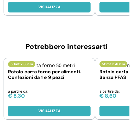
VISUALIZZA
V
Potrebbero interessarti
50mt x 33cm
50mt x 40cm
Rotolo carta forno per alimenti.
Rotolo carta f
Confezioni da 1 e 9 pezzi
Senza PFAS
a partire da:
a partire da:
€
8,30
€
8,60
VISUALIZZA
V