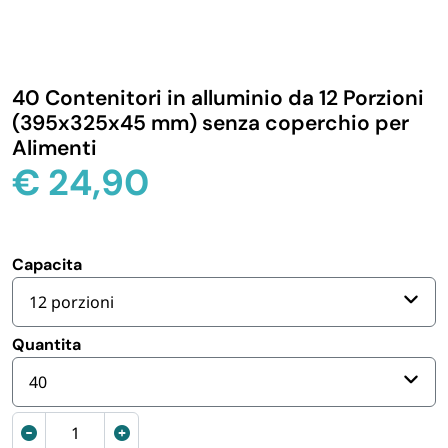
IGIENE E PULIZIA
CASA E PERSONA
40 Contenitori in alluminio da 12 Porzioni
(395x325x45 mm) senza coperchio per
Alimenti
FERRAMENTA E LINEA AUTO
€
24,90
PERSONA E MEDICALI
Capacita
AVVOLGENTI E CONTENITORI ALIMENTARI
12 porzioni
PET
Quantita
40
PARTY
Contenitori
di