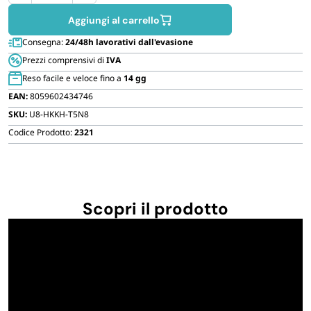
FORNITURE SETTORE HO.RE.CA
alluminio
Aggiungi al carrello
per
Consegna:
24/48h lavorativi dall'evasione
alimenti
BIODEGRADABILE
Prezzi comprensivi di
IVA
12
Reso facile e veloce fino a
14 gg
Porzioni
EAN:
8059602434746
quantità
SKU:
U8-HKKH-T5N8
Codice Prodotto:
2321
Scopri il prodotto