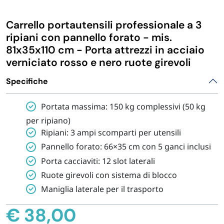
IGIENE E PULIZIA
Carrello portautensili professionale a 3
ripiani con pannello forato - mis.
CASA E PERSONA
81x35x110 cm - Porta attrezzi in acciaio
verniciato rosso e nero ruote girevoli
FERRAMENTA E LINEA AUTO
Specifiche
Portata massima: 150 kg complessivi (50 kg
PERSONA E MEDICALI
per ripiano)
Ripiani: 3 ampi scomparti per utensili
AVVOLGENTI E CONTENITORI ALIMENTARI
Pannello forato: 66×35 cm con 5 ganci inclusi
Porta cacciaviti: 12 slot laterali
PET
Ruote girevoli con sistema di blocco
Maniglia laterale per il trasporto
PARTY
€
38,00