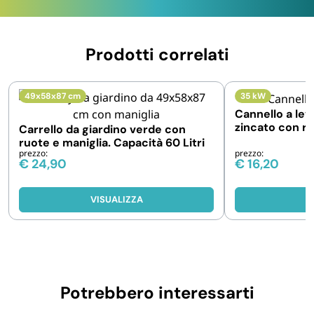
Prodotti correlati
49x58x87 cm
35 kW
Cannello a leva
zincato con r
Carrello da giardino verde con
lunghezza 60
ruote e maniglia. Capacità 60 Litri
prezzo:
prezzo:
€
24,90
€
16,20
VISUALIZZA
V
Potrebbero interessarti