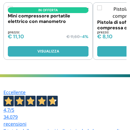
IN OFFERTA
Mini compressore portatile
elettrico con manometro
Pistola di soff
compressa con
prezzo:
prezzo:
€
11,10
€
8,10
€
11,60
-4%
VISUALIZZA
V
Eccellente
4,7
/5
34.079
recensioni