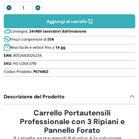
FORNITURE SETTORE HO.RE.CA
Carrello
porta
attrezzi
Aggiungi al carrello
BIODEGRADABILE
con
Consegna:
24/48h lavorativi dall'evasione
ruote
Prezzi comprensivi di
IVA
e
Reso facile e veloce fino a
14 gg
3
EAN:
8053683026234
ripiani
SKU:
HS-UZ6X-J7RI
quantità
Codice Prodotto:
P574463
Descrizione del Prodotto
Carrello Portautensili
Professionale con 3 Ripiani e
Pannello Forato
Il carrello portautensili Paluplus è la soluzione