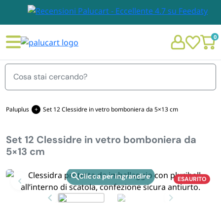
0
Menu
Paluplus
Set 12 Clessidre in vetro bomboniera da 5×13 cm
Set 12 Clessidre in vetro bomboniera da
STOVIGLIE E TOVAGLIOLI
5×13 cm
Chi siamo
GIARDINO E ARREDO PER ESTERNO
ESAURITO
Zoom
Personalizzazione Monouso
IMBALLAGGIO E CANCELLERIA