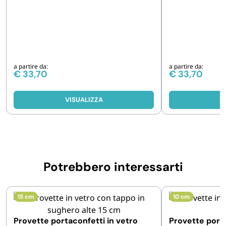
a partire da:
a partire da:
€
33,70
€
33,70
VISUALIZZA
V
Potrebbero interessarti
15 cm
10 cm
Provette portaconfetti in vetro
Provette porta