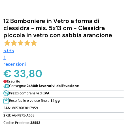
IGIENE E PULIZIA
12 Bomboniere in Vetro a forma di
CASA E PERSONA
clessidra - mis. 5x13 cm - Clessidra
piccola in vetro con sabbia arancione
FERRAMENTA E LINEA AUTO
5,0
/5
1
PERSONA E MEDICALI
recensioni
€
33,80
AVVOLGENTI E CONTENITORI ALIMENTARI
Esaurito
Consegna:
24/48h lavorativi dall'evasione
Prezzi comprensivi di
IVA
PET
Reso facile e veloce fino a
14 gg
EAN:
8053683017959
PARTY
SKU:
A6-P875-A658
Codice Prodotto:
38552