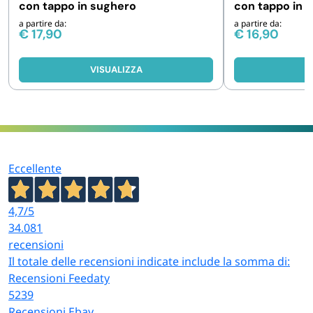
con tappo in sughero
con tappo in 
da 48 e 192 pz
a partire da:
a partire da:
€
17,90
€
16,90
VISUALIZZA
V
Eccellente
4,7
/5
34.081
recensioni
Il totale delle recensioni indicate include la somma di:
Recensioni Feedaty
5239
Recensioni Ebay