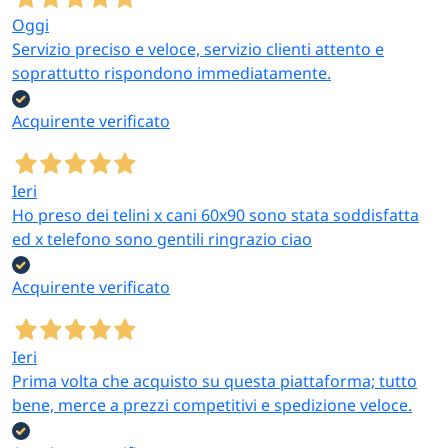
Oggi
Servizio preciso e veloce, servizio clienti attento e
soprattutto rispondono immediatamente.
Acquirente verificato
Ieri
Ho preso dei telini x cani 60x90 sono stata soddisfatta
ed x telefono sono gentili ringrazio ciao
Acquirente verificato
Ieri
Prima volta che acquisto su questa piattaforma; tutto
bene, merce a prezzi competitivi e spedizione veloce.