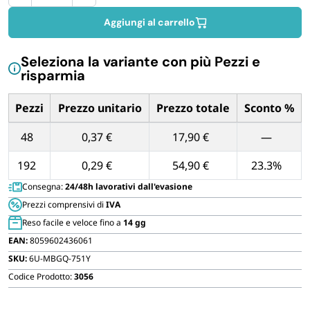
in
FORNITURE SETTORE HO.RE.CA
vetro
Aggiungi al carrello
con
BIODEGRADABILE
tappo
Seleziona la variante con più Pezzi e
in
risparmia
sughero
alte
Pezzi
Prezzo unitario
Prezzo totale
Sconto %
15
Tabella dei prezzi unitari in base alla quantità di Pezzi
cm
48
0,37 €
17,90 €
—
quantità
192
0,29 €
54,90 €
23.3%
Consegna:
24/48h lavorativi dall'evasione
Prezzi comprensivi di
IVA
Reso facile e veloce fino a
14 gg
EAN:
8059602436061
SKU:
6U-MBGQ-751Y
Codice Prodotto:
3056