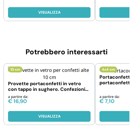
VISUALIZZA
V
Potrebbero interessarti
10 cm
4x4 cm
Portaconfetti 
portaconfetti 
Provette portaconfetti in vetro
sughero
con tappo in sughero. Confezioni
da 48 e 192 pz
a partire da:
a partire da:
€
16,90
€
7,10
VISUALIZZA
V