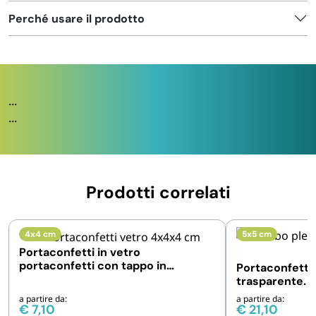
Perché usare il prodotto
...
...
Prodotti correlati
4x4 cm
5x5 cm
Portaconfetti in vetro
portaconfetti con tappo in
Portaconfetti 
sughero
trasparente. C
e 200 pz
a partire da:
a partire da:
€
7,10
€
21,10