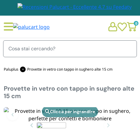
0
Menu
Paluplus
Provette in vetro con tappo in sughero alte 15 cm
Provette in vetro con tappo in sughero alte
STOVIGLIE E TOVAGLIOLI
15 cm
Chi siamo
GIARDINO E ARREDO PER ESTERNO
Zoom
Personalizzazione Monouso
IMBALLAGGIO E CANCELLERIA