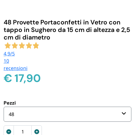
IGIENE E PULIZIA
48 Provette Portaconfetti in Vetro con
CASA E PERSONA
tappo in Sughero da 15 cm di altezza e 2,5
cm di diametro
FERRAMENTA E LINEA AUTO
4,9
/5
10
PERSONA E MEDICALI
recensioni
€
17,90
AVVOLGENTI E CONTENITORI ALIMENTARI
PET
Pezzi
48
PARTY
Provette