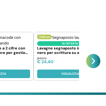
7x10 cm
IN OFFERTA
 a 2 cifre con
Lavagne segnaposto in PVC Forex
ore per gestione
nero per scrittura su entrambi i lati
- 6 Pezzi
prezzo:
€
24,40
€
26,90
-9%
IZZA
VISUALIZZA