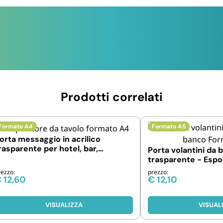
Prodotti correlati
Formato A4
Formato A5
orta messaggio in acrilico
rasparente per hotel, bar,
Porta volantini da 
istoranti - Formato A4
trasparente - Espo
per brochure e fly
rezzo:
prezzo:
€
12,60
€
12,10
VISUALIZZA
VISUAL