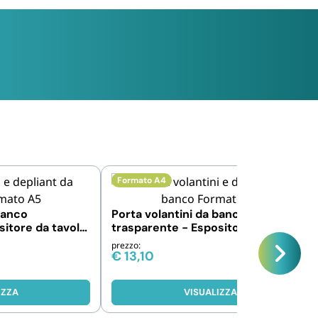
Formato A4
banco
Porta volantini da banco
sitore da tavolo
trasparente - Espositore da tavolo
er
per brochure e flyer
prezzo:
€
13,10
IZZA
VISUALIZZA