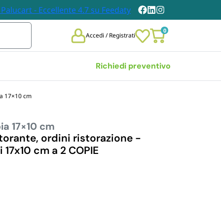
0
Accedi / Registrati
Richiedi preventivo
ia 17×10 cm
Vedi tutte
ia 17×10 cm
 
TOVAGLIE E TOVAGLIOLI
DABILI
orante, ordini ristorazione -
Tovaglie
 17x10 cm a 2 COPIE
chieri 
Tovaglioli
bili
i Carta
n Legno
et Posate 
bili