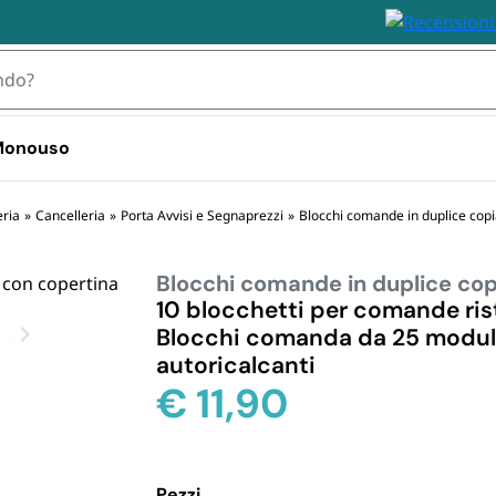
 Monouso
 TOVAGLIOLI
eria
»
Cancelleria
»
Porta Avvisi e Segnaprezzi
»
Blocchi comande in duplice cop
Blocchi comande in duplice cop
IZZABILI
STOVIGLIE MONOUSO 
STOVIGLIE
PLASTICA
BIODEGRA
10 blocchetti per comande rist
 Plastica
Blocchi comanda da 25 moduli
Bicchieri plastica e kristal 
Piatti e Bic
i Plastica
autoricalcanti
usa e getta
Biodegrada
ili
€
11,90
Bicchieri d
Monouso i
Posate e S
Biodegrada
Pezzi