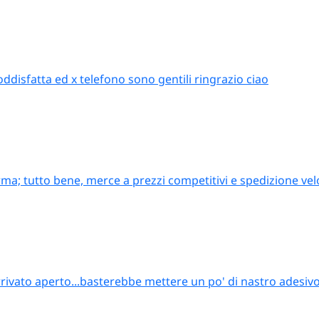
oddisfatta ed x telefono sono gentili ringrazio ciao
ma; tutto bene, merce a prezzi competitivi e spedizione vel
rrivato aperto...basterebbe mettere un po' di nastro adesiv