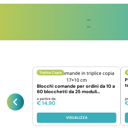
...
...
Triplice Copia
P
t
Blocchi comande per ordini da 10 a
r
60 blocchetti da 25 moduli
cadauno 17x10 cm
a partire da:
p
€
14,90
VISUALIZZA