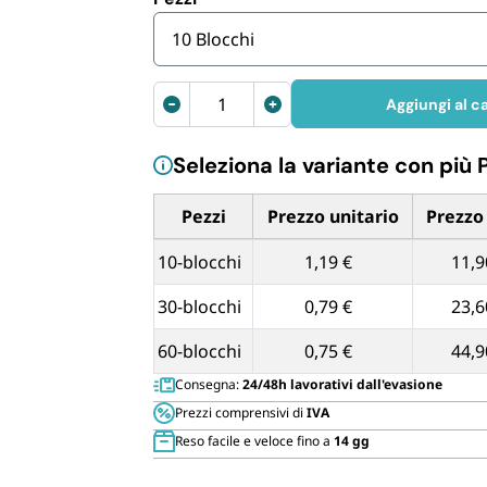
Cannucce 
10 Blocchi
Blocchi
Aggiungi al ca
comande
in
Seleziona la variante con più 
duplice
copia
Pezzi
Prezzo unitario
Prezzo
17x10
cm
Tabella dei prezzi unitari in base alla qua
10-blocchi
1,19 €
11,9
quantità
30-blocchi
0,79 €
23,6
60-blocchi
0,75 €
44,9
Consegna:
24/48h lavorativi dall'evasione
Prezzi comprensivi di
IVA
Reso facile e veloce fino a
14 gg