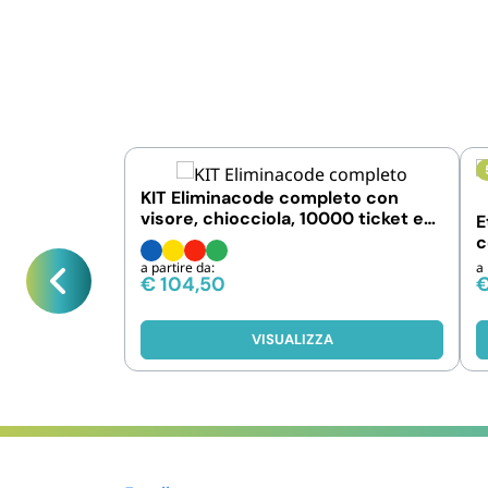
KIT Eliminacode completo con
visore, chiocciola, 10000 ticket e
E
telecomando
c
a partire da:
a 
€
104,50
VISUALIZZA