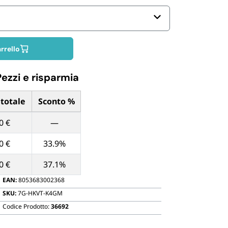
Biodegradabili
rrello
Pezzi e risparmia
 totale
Sconto %
ntità di Pezzi
0 €
—
0 €
33.9%
0 €
37.1%
EAN:
8053683002368
SKU:
7G-HKVT-K4GM
Codice Prodotto:
36692