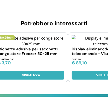
Potrebbero interessarti
50x25mm
tichette adesive per sacchetti
Display eliminacode
ongelatore Freezer 50×25 mm
telecomando - Vis
delle code
partire da:
prezzo:
€
3,70
€
89,10
VISUALIZZA
VISUAL